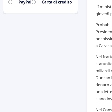
PayPal
Carta di credito
I minist
giovedì 
Probabil
Presiden
pochissi
a Caraca
Nel frat
statunit
miliardi 
Duncan h
denaro a
una lett
siano inv
Nel Consi