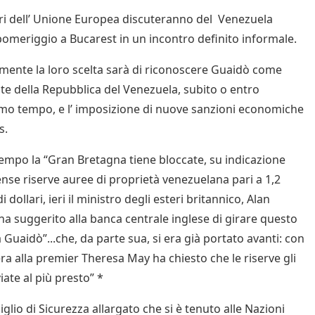
ri dell’ Unione Europea discuteranno del Venezuela
pomeriggio a Bucarest in un incontro definito informale.
mente la loro scelta sarà di riconoscere Guaidò come
te della Repubblica del Venezuela, subito o entro
mo tempo, e l’ imposizione di nuove sanzioni economiche
s.
tempo la “Gran Bretagna tiene bloccate, su indicazione
ense riserve auree di proprietà venezuelana pari a 1,2
di dollari, ieri il ministro degli esteri britannico, Alan
a suggerito alla banca centrale inglese di girare questo
 Guaidò”...che, da parte sua, si era già portato avanti: con
era alla premier Theresa May ha chiesto che le riserve gli
iate al più presto” *
glio di Sicurezza allargato che si è tenuto alle Nazioni