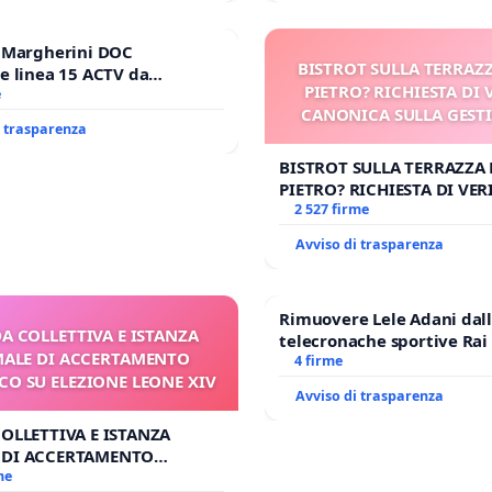
e Margherini DOC
BISTROT SULLA TERRAZZ
e linea 15 ACTV da
PIETRO? RICHIESTA DI 
P.zza S. Antonio
e
CANONICA SULLA GEST
orto Marco Polo tariffa a €
i trasparenza
CARD. GAMBETT
BISTROT SULLA TERRAZZA 
PIETRO? RICHIESTA DI VER
CANONICA SULLA GESTION
2 527 firme
CARD. GAMBETTI
Avviso di trasparenza
Rimuovere Lele Adani dal
DA COLLETTIVA E ISTANZA
telecronache sportive Rai
ALE DI ACCERTAMENTO
4 firme
O SU ELEZIONE LEONE XIV
Avviso di trasparenza
COLLETTIVA E ISTANZA
 DI ACCERTAMENTO
 SU ELEZIONE LEONE XIV
me