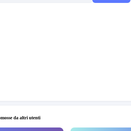
tti davanti al fatto compiuto e rischia di causare un
 sangue oltre che una grande ingiustizia.
i tra virgolette sono tratte dal quotidiano il manifesto
omosse da altri utenti