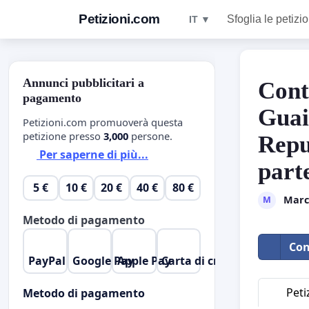
Petizioni.com
Sfoglia le petizio
IT ▼
Annunci pubblicitari a
Cont
pagamento
Guai
Petizioni.com promuoverà questa
petizione presso
3,000
persone.
Repu
Per saperne di più...
part
5 €
10 €
20 €
40 €
80 €
Marc
M
Metodo di pagamento
Con
PayPal
Google Pay
Apple Pay
Carta di credito
Peti
Metodo di pagamento