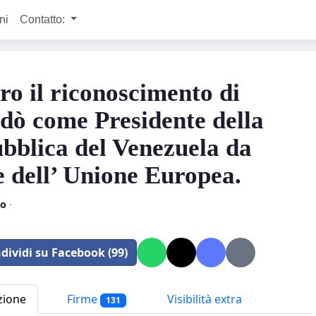
ni
Contatto:
ro il riconoscimento di
dò come Presidente della
bblica del Venezuela da
e dell’ Unione Europea.
o
·
dividi su Facebook (99)
zione
Firme
Visibilità extra
131