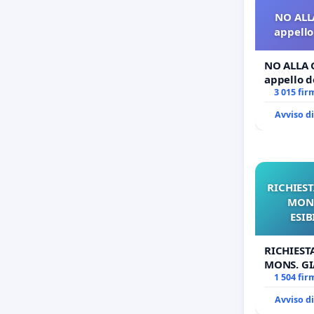
NO ALL
appello 
NO ALLA 
appello de
3 015 fir
Avviso d
RICHIEST
MONS
ESIB
RICHIEST
MONS. GI
OPERE DI
1 504 fir
Avviso d