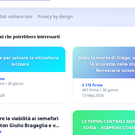
 dati restano tuoi
Privacy by design
oni che potrebbero interessarti
e per salvare la viticoltura
Dopo la morte di Diégo, 
svizzera
la sicurezza nelle st
ferroviarie svizze
rme
me / 30 giorni
3 178 firme
407 Firme / 30 giorni
026
13 May 2026
re la viabilità ai semafori
LE TERME CENTRALI MIN
gaglia e via
SOFIA – RIAPRIRE COM
V MUNICIPIO DI ROMA
e