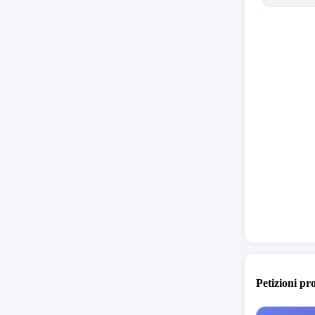
messo tu
bagno di
* Le fras
Petizioni pr