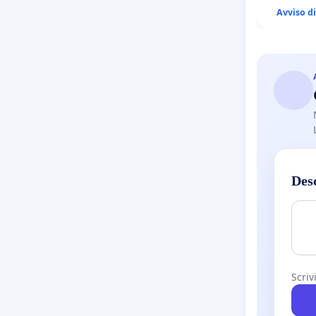
Avviso d
Des
Scriv