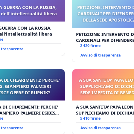
A GUERRA CON LA RUSSIA,
PETIZIONE: INTERVENTO D
dell'intellettualità libera
CARDINALI PER DIFENDERE
DELLA SEDE APOSTOLICA
UDG)
GUERRA CON LA RUSSIA,
ll'intellettualità libera
PETIZIONE: INTERVENTO DE
me
CARDINALI PER DIFENDERE 
DELLA SEDE APOSTOLICA (A
2 420 firme
i trasparenza
Avviso di trasparenza
A DI CHIARIMENTI: PERCHE'
A SUA SANTITA' PAPA LEO
. GIANPIERO PALMIERI
SUPPLICHIAMO DI DICHI
ISCE OPERE DI RUPNIK?
SEDE IMPEDITA DI BENE
E/O DI FAR APRIRE IL 
PROCESSO
A DI CHIARIMENTI: PERCHE'
A SUA SANTITA' PAPA LEONE
ANPIERO PALMIERI ESIBISCE
SUPPLICHIAMO DI DICHIA
 RUPNIK?
me
SEDE IMPEDITA DI BENEDE
5 410 firme
E/O DI FAR APRIRE IL RELA
i trasparenza
Avviso di trasparenza
PROCESSO