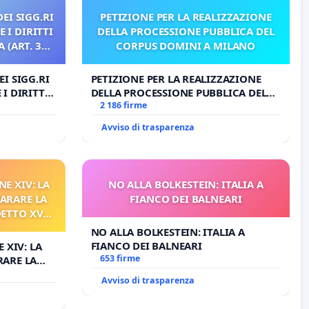
EI SIGG.RI
PETIZIONE PER LA REALIZZAZIONE
 I DIRITTI
DELLA PROCESSIONE PUBBLICA DEL
 (ART. 3
CORPUS DOMINI A MILANO
I SIGG.RI
PETIZIONE PER LA REALIZZAZIONE
I DIRITTI
DELLA PROCESSIONE PUBBLICA DEL
RT. 3 UDG)
CORPUS DOMINI A MILANO
2 186 firme
Avviso di trasparenza
NE XIV: LA
NO ALLA BOLKESTEIN: ITALIA A
ARARE LA
FIANCO DEI BALNEARI
DETTO XVI
RELATIVO
NO ALLA BOLKESTEIN: ITALIA A
FIANCO DEI BALNEARI
 XIV: LA
653 firme
RARE LA
TTO XVI
Avviso di trasparenza
TIVO