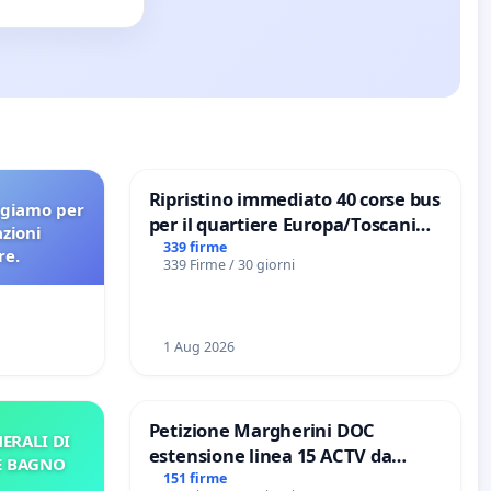
Ripristino immediato 40 corse bus
agiamo per
per il quartiere Europa/Toscanini
azioni
di Aprilia
339 firme
re.
339 Firme / 30 giorni
1 Aug 2026
Petizione Margherini DOC
ERALI DI
estensione linea 15 ACTV da
E BAGNO
Marghera P.zza S. Antonio
151 firme