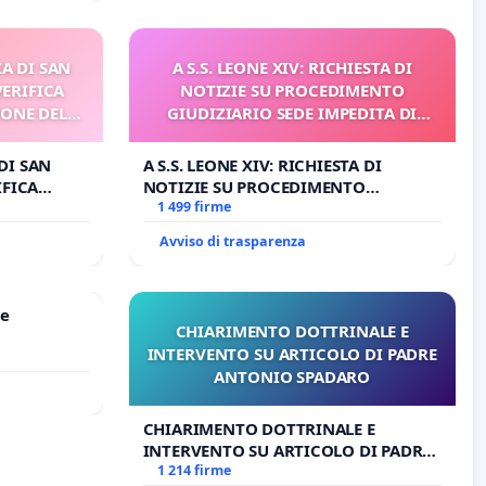
A DI SAN
A S.S. LEONE XIV: RICHIESTA DI
VERIFICA
NOTIZIE SU PROCEDIMENTO
IONE DEL
GIUDIZIARIO SEDE IMPEDITA DI
I
BENEDETTO XVI
DI SAN
A S.S. LEONE XIV: RICHIESTA DI
IFICA
NOTIZIE SU PROCEDIMENTO
E DEL
GIUDIZIARIO SEDE IMPEDITA DI
1 499 firme
BENEDETTO XVI
Avviso di trasparenza
le
CHIARIMENTO DOTTRINALE E
INTERVENTO SU ARTICOLO DI PADRE
ANTONIO SPADARO
CHIARIMENTO DOTTRINALE E
INTERVENTO SU ARTICOLO DI PADRE
ANTONIO SPADARO
1 214 firme