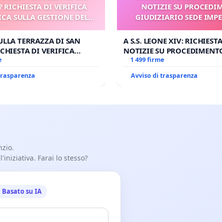
? RICHIESTA DI VERIFICA
NOTIZIE SU PROCEDI
CA SULLA GESTIONE DEL
GIUDIZIARIO SEDE IMPE
CARD. GAMBETTI
BENEDETTO XVI
ULLA TERRAZZA DI SAN
A S.S. LEONE XIV: RICHIESTA
CHIESTA DI VERIFICA
NOTIZIE SU PROCEDIMENT
SULLA GESTIONE DEL
e
GIUDIZIARIO SEDE IMPEDIT
1 499 firme
BETTI
BENEDETTO XVI
 trasparenza
Avviso di trasparenza
nzio.
iniziativa. Farai lo stesso?
Basato su IA