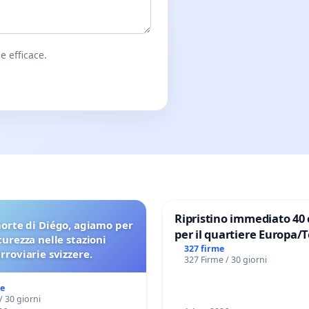
e efficace.
Ripristino immediato 40 
orte di Diégo, agiamo per
per il quartiere Europa/
icurezza nelle stazioni
di Aprilia
327 firme
erroviarie svizzere.
327 Firme / 30 giorni
me
/ 30 giorni