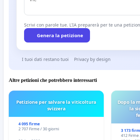
Scrivi con parole tue. L'IA preparerà per te una petizion
Genera la petizione
I tuoi dati restano tuoi
Privacy by design
Altre petizioni che potrebbero interessarti
Petizione per salvare la viticoltura
Dopo la m
svizzera
la s
f
4 095 firme
2 707 Firme / 30 giorni
3 173 fir
412 Firme 