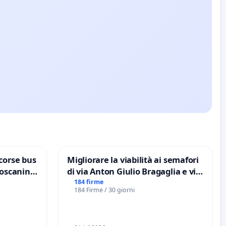
corse bus
Migliorare la viabilità ai semafori
Toscanini
di via Anton Giulio Bragaglia e via
Tieri XV MUNICIPIO DI ROMA
184 firme
184 Firme / 30 giorni