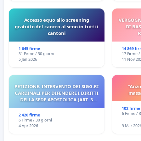
Accesso equo allo screening
VERGOGN
gratuito del cancro al seno in tutti i
DI BAS
cantoni
R
1 645 firme
14 869 fi
31 Firme / 30 giorni
17 Firme /
5 Jan 2026
11 Nov 20
PETIZIONE: INTERVENTO DEI SIGG.RI
"Anzi
CARDINALI PER DIFENDERE I DIRITTI
massa
DELLA SEDE APOSTOLICA (ART. 3
UDG)
102 firme
6 Firme / 
2 420 firme
6 Firme / 30 giorni
4 Apr 2026
9 Mar 202