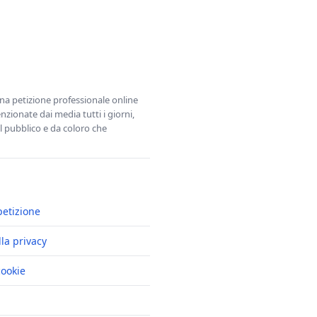
una petizione professionale online
zionate dai media tutti i giorni,
l pubblico e da coloro che
petizione
lla privacy
cookie