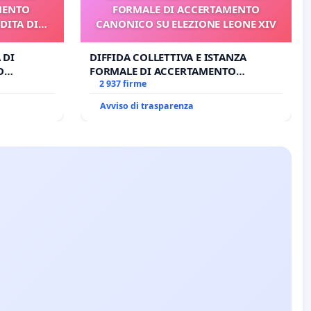
MENTO
FORMALE DI ACCERTAMENTO
DITA DI
CANONICO SU ELEZIONE LEONE XIV
 DI
DIFFIDA COLLETTIVA E ISTANZA
O
FORMALE DI ACCERTAMENTO
A DI
CANONICO SU ELEZIONE LEONE XIV
2 937 firme
Avviso di trasparenza