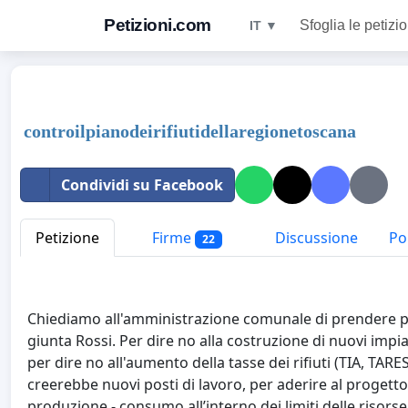
Petizioni.com
Sfoglia le petizio
IT ▼
controilpianodeirifiutidellaregionetoscana
Condividi su Facebook
Petizione
Firme
Discussione
Pol
22
Chiediamo all'amministrazione comunale di prendere posi
giunta Rossi. Per dire no alla costruzione di nuovi imp
per dire no all'aumento della tasse dei rifiuti (TIA, TAR
creerebbe nuovi posti di lavoro, per aderire al progetto 
produzione - consumo
all’interno dei limiti delle risors