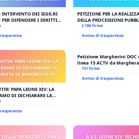
UDG)
: INTERVENTO DEI SIGG.RI
PETIZIONE PER LA REALIZZ
 PER DIFENDERE I DIRITTI
DELLA PROCESSIONE PUBBL
E APOSTOLICA (ART. 3 UDG)
e
CORPUS DOMINI A MILAN
2 186 firme
 trasparenza
Avviso di trasparenza
Petizione Margherini DOC 
NTITA' PAPA LEONE XIV: LA
linea 15 ACTV da Marghera 
HIAMO DI DICHIARARE LA
Antonio all'aeroporto Marc
151 firme
PEDITA DI BENEDETTO XVI
tariffa a € 1,50
Avviso di trasparenza
 FAR APRIRE IL RELATIVO
PROCESSO
ITA' PAPA LEONE XIV: LA
AMO DI DICHIARARE LA
DITA DI BENEDETTO XVI E/O
e
RIRE IL RELATIVO PROCESSO
 trasparenza
 SULLA TERRAZZA DI SAN
A S.S. LEONE XIV: RICHI