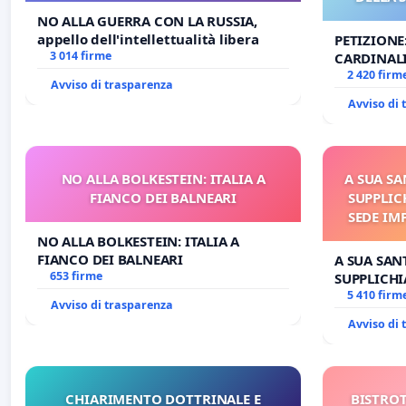
NO ALLA GUERRA CON LA RUSSIA,
appello dell'intellettualità libera
PETIZIONE
3 014 firme
CARDINALI
DELLA SED
2 420 firm
Avviso di trasparenza
Avviso di
NO ALLA BOLKESTEIN: ITALIA A
A SUA SA
FIANCO DEI BALNEARI
SUPPLIC
SEDE IM
E/O DI
NO ALLA BOLKESTEIN: ITALIA A
FIANCO DEI BALNEARI
A SUA SANT
653 firme
SUPPLICHI
SEDE IMPE
5 410 firm
Avviso di trasparenza
DI FAR AP
Avviso di
CHIARIMENTO DOTTRINALE E
BISTROT