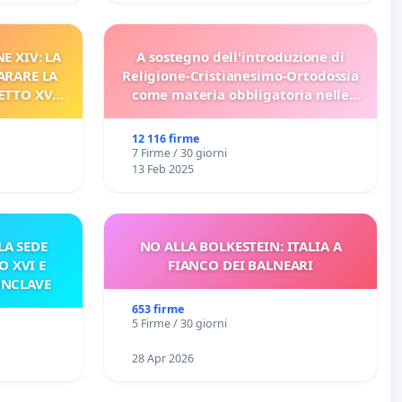
E XIV: LA
A sostegno dell'introduzione di
ARARE LA
Religione-Cristianesimo-Ortodossia
ETTO XVI
come materia obbligatoria nelle
ELATIVO
scuole bulgare.
12 116 firme
7 Firme / 30 giorni
13 Feb 2025
A SEDE
NO ALLA BOLKESTEIN: ITALIA A
O XVI E
FIANCO DEI BALNEARI
ONCLAVE
653 firme
5 Firme / 30 giorni
28 Apr 2026