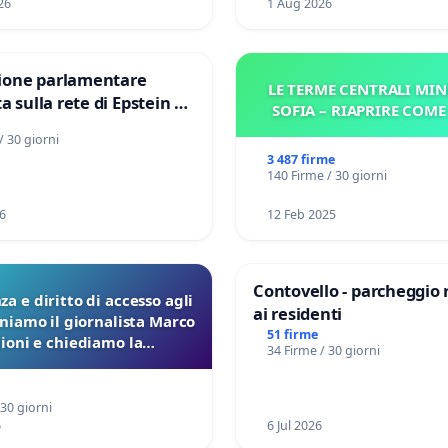
26
1 Aug 2026
one parlamentare
LE TERME CENTRALI MIN
a sulla rete di Epstein e
SOFIA – RIAPRIRE COM
d: verità sugli Epstein
/ 30 giorni
3 487 firme
140 Firme / 30 giorni
6
12 Feb 2025
Contovello - parcheggio 
a e diritto di accesso agli
ai residenti
eniamo il giornalista Marco
51 firme
lioni e chiediamo la
34 Firme / 30 giorni
ione dei verbali Pfas-Pfba
a Pedemontana Veneta
 30 giorni
6
6 Jul 2026