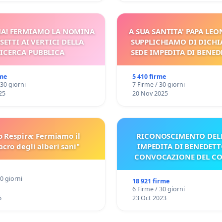
A! FERMIAMO LA NOMINA
A SUA SANTITA' PAPA LEON
SETTI AI VERTICI DELLA
SUPPLICHIAMO DI DICHI
ICERCA PUBBLICA
SEDE IMPEDITA DI BENED
E/O DI FAR APRIRE IL R
PROCESSO
rme
5 410 firme
 30 giorni
7 Firme / 30 giorni
25
20 Nov 2025
o Respira: Fermiamo il
RICONOSCIMENTO DELL
cro degli alberi sani"
IMPEDITA DI BENEDETT
CONVOCAZIONE DEL C
30 giorni
18 921 firme
6 Firme / 30 giorni
6
23 Oct 2023