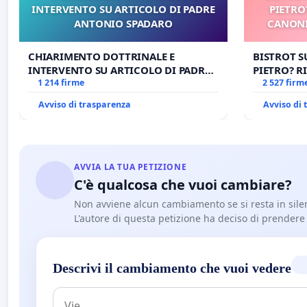
INTERVENTO SU ARTICOLO DI PADRE
PIETRO
ANTONIO SPADARO
CANONI
CHIARIMENTO DOTTRINALE E
BISTROT S
INTERVENTO SU ARTICOLO DI PADRE
PIETRO? RI
ANTONIO SPADARO
1 214 firme
CANONICA 
2 527 firm
CARD. GAM
Avviso di trasparenza
Avviso di
AVVIA LA TUA PETIZIONE
C'è qualcosa che vuoi cambiare?
Non avviene alcun cambiamento se si resta in sile
L'autore di questa petizione ha deciso di prendere l'
Descrivi il cambiamento che vuoi vedere