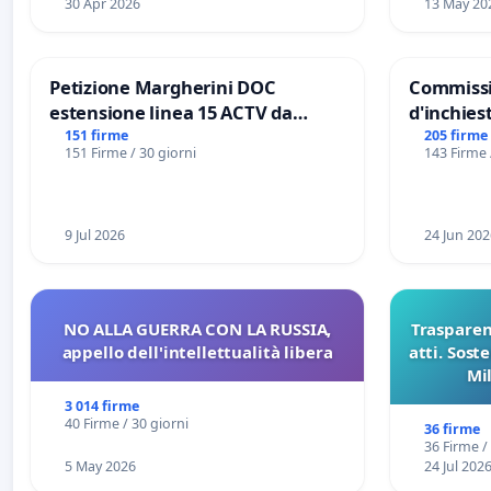
30 Apr 2026
13 May 20
Petizione Margherini DOC
Commissi
estensione linea 15 ACTV da
d'inchiest
Marghera P.zza S. Antonio
del Mossa
151 firme
205 firme
151 Firme / 30 giorni
143 Firme 
all'aeroporto Marco Polo tariffa a
Files
€ 1,50
9 Jul 2026
24 Jun 202
NO ALLA GUERRA CON LA RUSSIA,
Trasparenz
appello dell'intellettualità libera
atti. Sost
Mi
pubblicaz
3 014 firme
sull
40 Firme / 30 giorni
36 firme
36 Firme /
5 May 2026
24 Jul 202