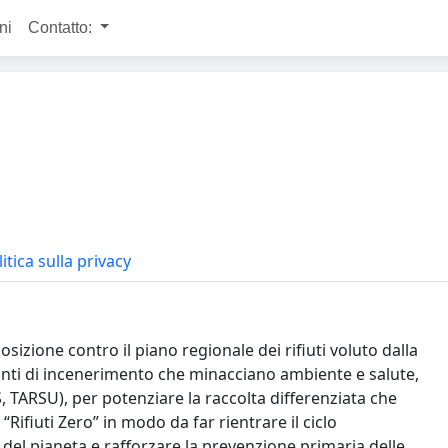
ni
Contatto:
itica sulla privacy
zione contro il piano regionale dei rifiuti voluto dalla
ianti di incenerimento che minacciano ambiente e salute,
ES, TARSU), per potenziare la raccolta differenziata che
“Rifiuti Zero” in modo da far rientrare il
ciclo
e del pianeta e
rafforzare la prevenzione
primaria delle