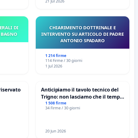
21 Jul 2026
ERALI DI
CHIARIMENTO DOTTRINALE E
E BAGNO
INTERVENTO SU ARTICOLO DI PADRE
ANTONIO SPADARO
1 214 firme
114 Firme / 30 giorni
1 Jul 2026
riservato
Anticipiamo il tavolo tecnico del
Trigno: non lasciamo che il tempo
rallenti le ricerche di Domenico
1 508 firme
34 Firme / 30 giorni
Racanati
20 Jun 2026