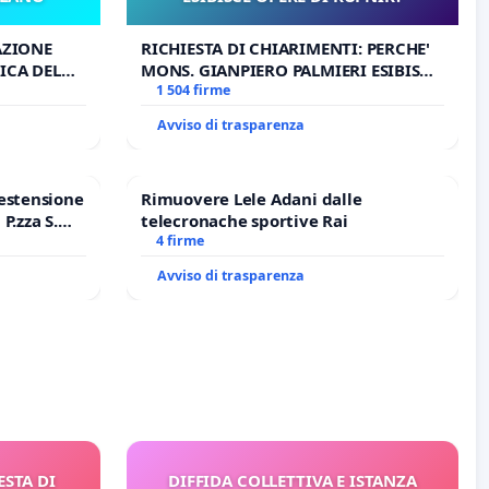
AZIONE
RICHIESTA DI CHIARIMENTI: PERCHE'
ICA DEL
MONS. GIANPIERO PALMIERI ESIBISCE
O
OPERE DI RUPNIK?
1 504 firme
Avviso di trasparenza
estensione
Rimuovere Lele Adani dalle
P.zza S.
telecronache sportive Rai
o Polo
4 firme
Avviso di trasparenza
ESTA DI
DIFFIDA COLLETTIVA E ISTANZA