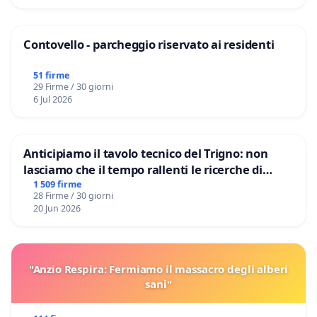
Contovello - parcheggio riservato ai residenti
51 firme
29 Firme / 30 giorni
6 Jul 2026
Anticipiamo il tavolo tecnico del Trigno: non
lasciamo che il tempo rallenti le ricerche di
Domenico Racanati
1 509 firme
28 Firme / 30 giorni
20 Jun 2026
"Anzio Respira: Fermiamo il massacro degli alberi
sani"