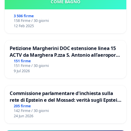
COME BAGNO
3 506 firme
158 Firme / 30 giorni
12 Feb 2025
Petizione Margherini DOC estensione linea 15
ACTV da Marghera P.zza S. Antonio all'aeroporto
Marco Polo tariffa a € 1,50
151 firme
151 Firme / 30 giorni
9 Jul 2026
Commissione parlamentare d'inchiesta sulla
rete di Epstein e del Mossad: verità sugli Epstein
Files
205 firme
142 Firme / 30 giorni
24 Jun 2026