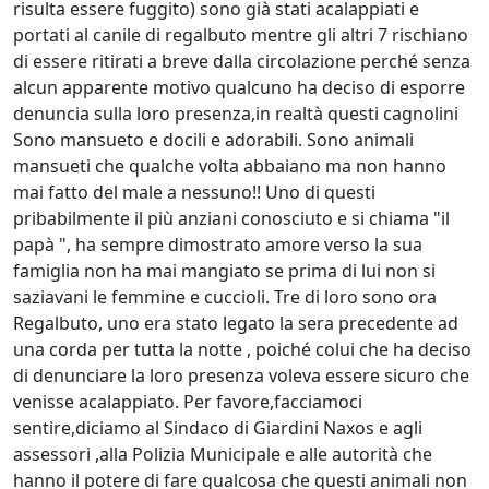
risulta essere fuggito) sono già stati acalappiati e
portati al canile di regalbuto mentre gli altri 7 rischiano
di essere ritirati a breve dalla circolazione perché senza
alcun apparente motivo qualcuno ha deciso di esporre
denuncia sulla loro presenza,in realtà questi cagnolini
Sono mansueto e docili e adorabili. Sono animali
mansueti che qualche volta abbaiano ma non hanno
mai fatto del male a nessuno!! Uno di questi
pribabilmente il più anziani conosciuto e si chiama "il
papà ", ha sempre dimostrato amore verso la sua
famiglia non ha mai mangiato se prima di lui non si
saziavani le femmine e cuccioli. Tre di loro sono ora
Regalbuto, uno era stato legato la sera precedente ad
una corda per tutta la notte , poiché colui che ha deciso
di denunciare la loro presenza voleva essere sicuro che
venisse acalappiato. Per favore,facciamoci
sentire,diciamo al Sindaco di Giardini Naxos e agli
assessori ,alla Polizia Municipale e alle autorità che
hanno il potere di fare qualcosa che questi animali non