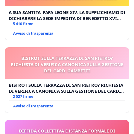
A SUA SANTITA' PAPA LEONE XIV: LA SUPPLICHIAMO DI
DICHIARARE LA SEDE IMPEDITA DI BENEDETTO XVI
E/O DI FAR APRIRE IL RELATIVO PROCESSO
5 410 firme
Avviso di trasparenza
BISTROT SULLA TERRAZZA DI SAN PIETRO?
RICHIESTA DI VERIFICA CANONICA SULLA GESTIONE
DEL CARD. GAMBETTI
BISTROT SULLA TERRAZZA DI SAN PIETRO? RICHIESTA
DI VERIFICA CANONICA SULLA GESTIONE DEL CARD.
GAMBETTI
2 527 firme
Avviso di trasparenza
DIFFIDA COLLETTIVA E ISTANZA FORMALE DI