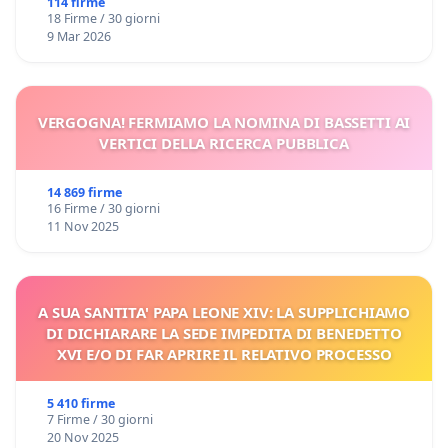
114 firme
18 Firme / 30 giorni
9 Mar 2026
VERGOGNA! FERMIAMO LA NOMINA DI BASSETTI AI
VERTICI DELLA RICERCA PUBBLICA
14 869 firme
16 Firme / 30 giorni
11 Nov 2025
A SUA SANTITA' PAPA LEONE XIV: LA SUPPLICHIAMO
DI DICHIARARE LA SEDE IMPEDITA DI BENEDETTO
XVI E/O DI FAR APRIRE IL RELATIVO PROCESSO
5 410 firme
7 Firme / 30 giorni
20 Nov 2025