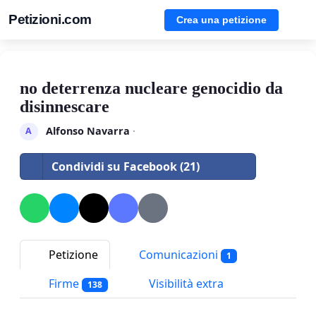
Petizioni.com
Crea una petizione
no deterrenza nucleare genocidio da
disinnescare
Alfonso Navarra
·
A
Condividi su Facebook (21)
Petizione
Comunicazioni
1
Firme
Visibilità extra
138