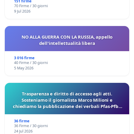
Marco Polo tariffa a € 1,50
151 firme
70 Firme / 30 giorni
9 Jul 2026
NO ALLA GUERRA CON LA RUSSIA, appello
dell'intellettualità libera
3 016 firme
40 Firme / 30 giorni
5 May 2026
Trasparenza e diritto di accesso agli atti.
Sosteniamo il giornalista Marco Milioni e
chiediamo la pubblicazione dei verbali Pfas-Pfba
sulla Pedemontana Veneta
36 firme
36 Firme / 30 giorni
24 Jul 2026