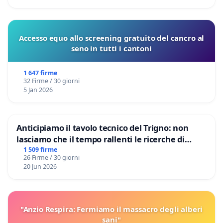
Accesso equo allo screening gratuito del cancro al
seno in tutti i cantoni
1 647 firme
32 Firme / 30 giorni
5 Jan 2026
Anticipiamo il tavolo tecnico del Trigno: non
lasciamo che il tempo rallenti le ricerche di
Domenico Racanati
1 509 firme
26 Firme / 30 giorni
20 Jun 2026
"Anzio Respira: Fermiamo il massacro degli alberi
sani"