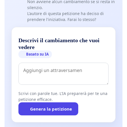
Non avviene alcun cambiamento se si resta in
Alfonso Navarra -Disarmisti esigenti (tra le
silenzio.
organizzazioni membre ICAN)
L'autore di questa petizione ha deciso di
prendere l'iniziativa. Farai lo stesso?
Antonia Sani -Coordinamento antinucleare
europeo
Descrivi il cambiamento che vuoi
Alex Zanotelli - missionario comboniano
vedere
Basato su IA
Moni Ovadia, artista
Scrivi con parole tue. L'IA preparerà per te una
petizione efficace.
Genera la petizione