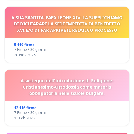
A SUA SANTITA' PAPA LEONE XIV: LA SUPPLICHIAMO
DI DICHIARARE LA SEDE IMPEDITA DI BENEDETTO
XVI E/O DI FAR APRIRE IL RELATIVO PROCESSO
5 410 firme
7 Firme / 30 giorni
20 Nov 2025
A sostegno dell'introduzione di Religione-
Cristianesimo-Ortodossia come materia
obbligatoria nelle scuole bulgare.
12 116 firme
7 Firme / 30 giorni
13 Feb 2025