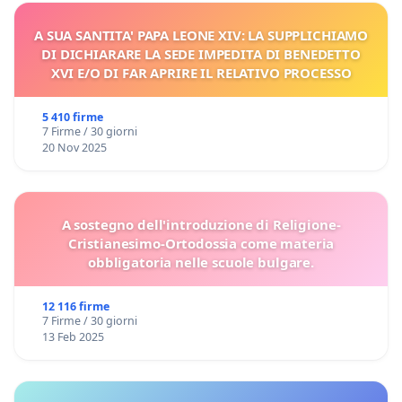
A SUA SANTITA' PAPA LEONE XIV: LA SUPPLICHIAMO
DI DICHIARARE LA SEDE IMPEDITA DI BENEDETTO
XVI E/O DI FAR APRIRE IL RELATIVO PROCESSO
5 410 firme
7 Firme / 30 giorni
20 Nov 2025
A sostegno dell'introduzione di Religione-
Cristianesimo-Ortodossia come materia
obbligatoria nelle scuole bulgare.
12 116 firme
7 Firme / 30 giorni
13 Feb 2025