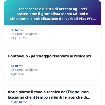
Trasparenza e diritto di accesso agli atti.
Sosteniamo il giornalista Marco Milioni e
chiediamo la pubblicazione dei verbali Pfas-Pfba
sulla Pedemontana Veneta
36 firme
36 Firme / 30 giorni
24 Jul 2026
Contovello - parcheggio riservato ai residenti
51 firme
35 Firme / 30 giorni
6 Jul 2026
Anticipiamo il tavolo tecnico del Trigno: non
lasciamo che il tempo rallenti le ricerche di
Domenico Racanati
1 508 firme