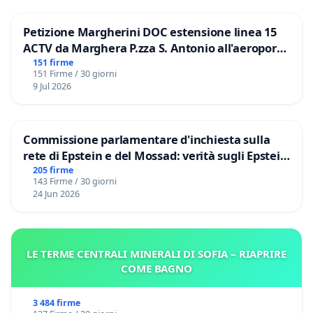
Petizione Margherini DOC estensione linea 15
ACTV da Marghera P.zza S. Antonio all'aeroporto
Marco Polo tariffa a € 1,50
151 firme
151 Firme / 30 giorni
9 Jul 2026
Commissione parlamentare d'inchiesta sulla
rete di Epstein e del Mossad: verità sugli Epstein
Files
205 firme
143 Firme / 30 giorni
24 Jun 2026
LE TERME CENTRALI MINERALI DI SOFIA – RIAPRIRE
COME BAGNO
3 484 firme