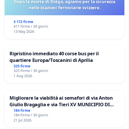
Dopo la morte di Diégo, agiamo per la sicurezza
nelle stazioni ferroviarie svizzere.
3 172 firme
411 Firme / 30 giorni
13 May 2026
Ripristino immediato 40 corse bus per il
quartiere Europa/Toscanini di Aprilia
325 firme
325 Firme / 30 giorni
1 Aug 2026
Migliorare la viabilità ai semafori di via Anton
Giulio Bragaglia e via Tieri XV MUNICIPIO DI
ROMA
184 firme
184 Firme / 30 giorni
21 Jul 2026