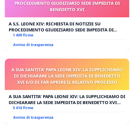
PROCEDIMENTO GIUDIZIARIO SEDE IMPEDITA DI
BENEDETTO XVI
A S.S. LEONE XIV: RICHIESTA DI NOTIZIE SU
PROCEDIMENTO GIUDIZIARIO SEDE IMPEDITA DI
BENEDETTO XVI
1 499 firme
Avviso di trasparenza
A SUA SANTITA' PAPA LEONE XIV: LA SUPPLICHIAMO
DI DICHIARARE LA SEDE IMPEDITA DI BENEDETTO
XVI E/O DI FAR APRIRE IL RELATIVO PROCESSO
A SUA SANTITA' PAPA LEONE XIV: LA SUPPLICHIAMO DI
DICHIARARE LA SEDE IMPEDITA DI BENEDETTO XVI
E/O DI FAR APRIRE IL RELATIVO PROCESSO
5 410 firme
Avviso di trasparenza