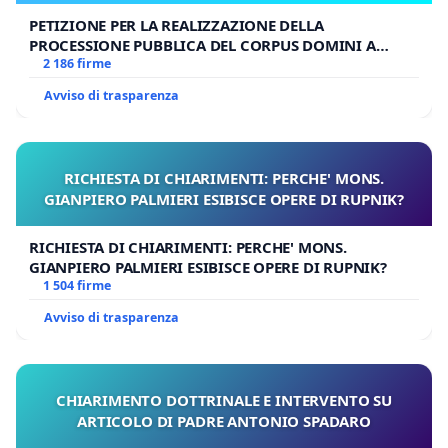
O INDIRETTAMENTE, ALCUNCHÉ DI ESSI, SIA PURE AL FINE DI
PETIZIONE PER LA REALIZZAZIONE DELLA
PROCESSIONE PUBBLICA DEL CORPUS DOMINI A
COMPORRE DISSIDI
o di perseguire azioni perpetrate contro
MILANO
2 186 firme
i medesimi diritti dopo la morte o la valida rinuncia del
Pontefice. Sia cura di tutti i Cardinali tutelare questi diritti”.
Avviso di trasparenza
Era nostro dovere sottoporre alla Vs. attenzione tale
caso.
RICHIESTA DI CHIARIMENTI: PERCHE' MONS.
Con i sensi della nostra devozione e più profondo
GIANPIERO PALMIERI ESIBISCE OPERE DI RUPNIK?
rispetto,
RICHIESTA DI CHIARIMENTI: PERCHE' MONS.
Cav. Dott. Andrea Cionci e seguenti firmatari
GIANPIERO PALMIERI ESIBISCE OPERE DI RUPNIK?
1 504 firme
Avviso di trasparenza
CHIARIMENTO DOTTRINALE E INTERVENTO SU
ARTICOLO DI PADRE ANTONIO SPADARO