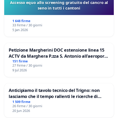
Accesso equo allo screening gratuito del cancro al
seno in tutti i cantoni
1 648 firme
33 Firme / 30 giorni
5 Jan 2026
Petizione Margherini DOC estensione linea 15
ACTV da Marghera P.zza S. Antonio all'aeroporto
Marco Polo tariffa a € 1,50
151 firme
27 Firme / 30 giorni
9 Jul 2026
Anticipiamo il tavolo tecnico del Trigno: non
lasciamo che il tempo rallenti le ricerche di
Domenico Racanati
1 509 firme
26 Firme / 30 giorni
20 Jun 2026