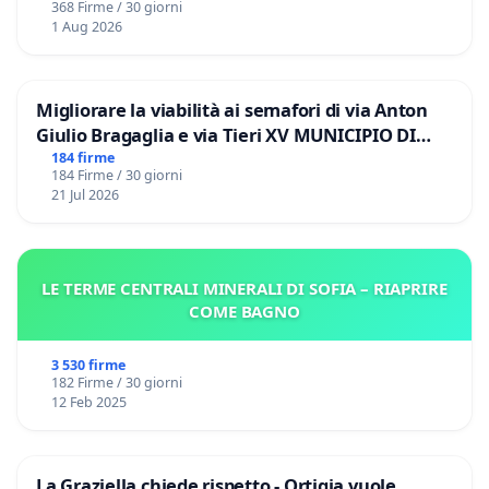
368 Firme / 30 giorni
1 Aug 2026
Migliorare la viabilità ai semafori di via Anton
Giulio Bragaglia e via Tieri XV MUNICIPIO DI
ROMA
184 firme
184 Firme / 30 giorni
21 Jul 2026
LE TERME CENTRALI MINERALI DI SOFIA – RIAPRIRE
COME BAGNO
3 530 firme
182 Firme / 30 giorni
12 Feb 2025
La Graziella chiede rispetto - Ortigia vuole