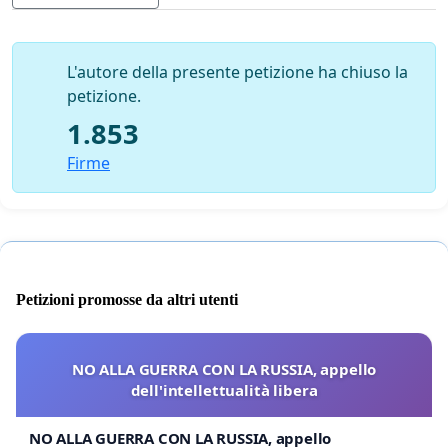
L'autore della presente petizione ha chiuso la
Inoltre, il pontificato di papa Leone XIV è cominciato da
petizione.
quasi
nove mesi.
Se si fosse trattato di un lapsus, Sua
1.853
Eminenza avrebbe potuto correggersi
Firme
immediatamente, non vi sarebbe stato niente di male.
Troviamo pertanto tale “errore”
plausibilmente
intenzionale
e decisamente offensivo verso la
memoria del Santo Padre Benedetto XVI e verso Leone
XIV.
Petizioni promosse da altri utenti
Segnaliamo inoltre alla Vs. attenzione alcune
discutibilissime dichiarazioni
di Sua Eminenza
rilasciate alla testata Lifesite News nel 2023:
NO ALLA GUERRA CON LA RUSSIA, appello
dell'intellettualità libera
https://www.lifesitenews.com/news/cardinal-muller-
some-statements-by-pope-francis-could-be-
NO ALLA GUERRA CON LA RUSSIA, appello
understood-as-material-heresy/?