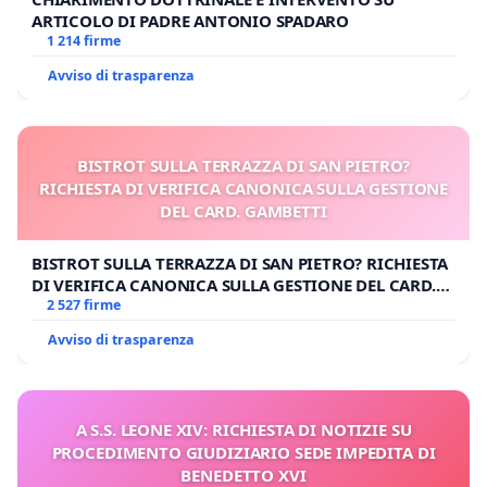
ARTICOLO DI PADRE ANTONIO SPADARO
1 214 firme
Avviso di trasparenza
BISTROT SULLA TERRAZZA DI SAN PIETRO?
RICHIESTA DI VERIFICA CANONICA SULLA GESTIONE
DEL CARD. GAMBETTI
BISTROT SULLA TERRAZZA DI SAN PIETRO? RICHIESTA
DI VERIFICA CANONICA SULLA GESTIONE DEL CARD.
GAMBETTI
2 527 firme
Avviso di trasparenza
A S.S. LEONE XIV: RICHIESTA DI NOTIZIE SU
PROCEDIMENTO GIUDIZIARIO SEDE IMPEDITA DI
BENEDETTO XVI