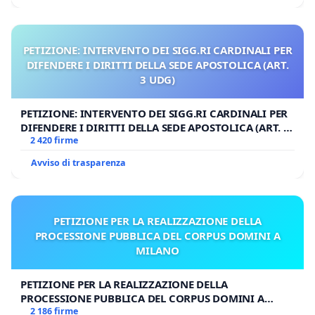
PETIZIONE: INTERVENTO DEI SIGG.RI CARDINALI PER
DIFENDERE I DIRITTI DELLA SEDE APOSTOLICA (ART.
3 UDG)
PETIZIONE: INTERVENTO DEI SIGG.RI CARDINALI PER
DIFENDERE I DIRITTI DELLA SEDE APOSTOLICA (ART. 3
UDG)
2 420 firme
Avviso di trasparenza
PETIZIONE PER LA REALIZZAZIONE DELLA
PROCESSIONE PUBBLICA DEL CORPUS DOMINI A
MILANO
PETIZIONE PER LA REALIZZAZIONE DELLA
PROCESSIONE PUBBLICA DEL CORPUS DOMINI A
MILANO
2 186 firme