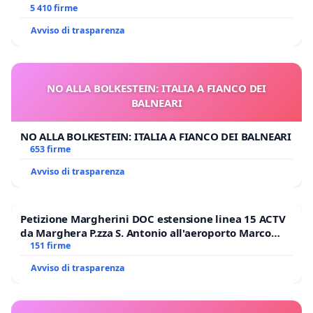
E/O DI FAR APRIRE IL RELATIVO PROCESSO
5 410 firme
Avviso di trasparenza
NO ALLA BOLKESTEIN: ITALIA A FIANCO DEI
BALNEARI
NO ALLA BOLKESTEIN: ITALIA A FIANCO DEI BALNEARI
653 firme
Avviso di trasparenza
Petizione Margherini DOC estensione linea 15 ACTV
da Marghera P.zza S. Antonio all'aeroporto Marco
Polo tariffa a € 1,50
151 firme
Avviso di trasparenza