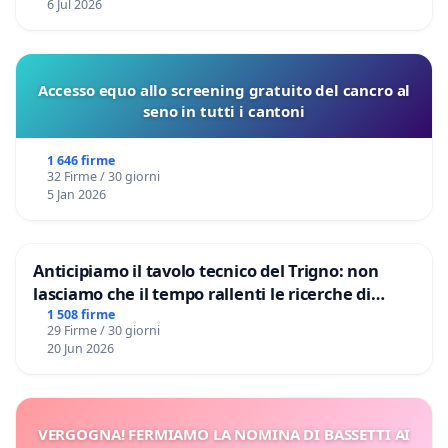
6 Jul 2026
Accesso equo allo screening gratuito del cancro al
seno in tutti i cantoni
1 646 firme
32 Firme / 30 giorni
5 Jan 2026
Anticipiamo il tavolo tecnico del Trigno: non
lasciamo che il tempo rallenti le ricerche di
Domenico Racanati
1 508 firme
29 Firme / 30 giorni
20 Jun 2026
VERGOGNA! FERMIAMO LA NOMINA DI BASSETTI AI