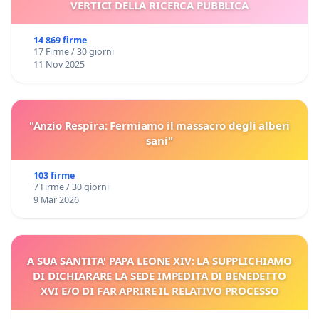
VERTICI DELLA RICERCA PUBBLICA
14 869 firme
17 Firme / 30 giorni
11 Nov 2025
"Anzio Respira: Fermiamo il massacro degli alberi
sani"
103 firme
7 Firme / 30 giorni
9 Mar 2026
A SUA SANTITA' PAPA LEONE XIV: LA SUPPLICHIAMO
DI DICHIARARE LA SEDE IMPEDITA DI BENEDETTO
XVI E/O DI FAR APRIRE IL RELATIVO PROCESSO