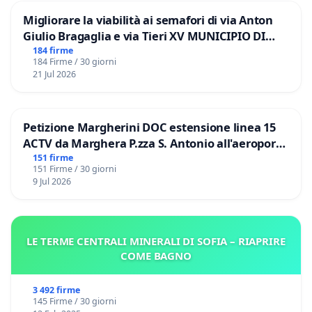
Migliorare la viabilità ai semafori di via Anton
Giulio Bragaglia e via Tieri XV MUNICIPIO DI
ROMA
184 firme
184 Firme / 30 giorni
21 Jul 2026
Petizione Margherini DOC estensione linea 15
ACTV da Marghera P.zza S. Antonio all'aeroporto
Marco Polo tariffa a € 1,50
151 firme
151 Firme / 30 giorni
9 Jul 2026
LE TERME CENTRALI MINERALI DI SOFIA – RIAPRIRE
COME BAGNO
3 492 firme
145 Firme / 30 giorni