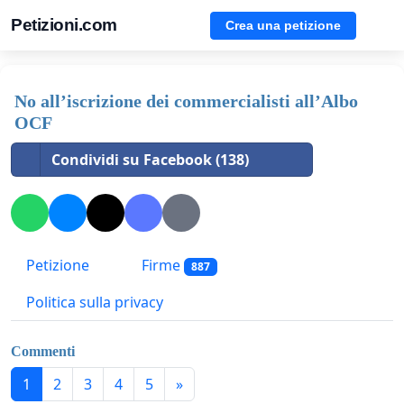
Petizioni.com
Crea una petizione
No all’iscrizione dei commercialisti all’Albo
OCF
Condividi su Facebook (138)
Petizione
Firme
887
Politica sulla privacy
Commenti
1
2
3
4
5
»