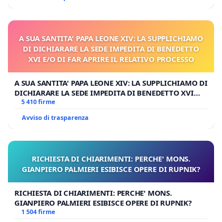
A SUA SANTITA' PAPA LEONE XIV: LA SUPPLICHIAMO
DI DICHIARARE LA SEDE IMPEDITA DI BENEDETTO
XVI E/O DI FAR APRIRE IL RELATIVO PROCESSO
A SUA SANTITA' PAPA LEONE XIV: LA SUPPLICHIAMO DI
DICHIARARE LA SEDE IMPEDITA DI BENEDETTO XVI
E/O DI FAR APRIRE IL RELATIVO PROCESSO
5 410 firme
Avviso di trasparenza
RICHIESTA DI CHIARIMENTI: PERCHE' MONS.
GIANPIERO PALMIERI ESIBISCE OPERE DI RUPNIK?
RICHIESTA DI CHIARIMENTI: PERCHE' MONS.
GIANPIERO PALMIERI ESIBISCE OPERE DI RUPNIK?
1 504 firme