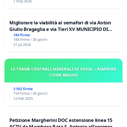
1 Aug 2026
Migliorare la viabilità ai semafori di via Anton
Giulio Bragaglia e via Tieri XV MUNICIPIO DI
ROMA
184 firme
184 Firme / 30 giorni
21 Jul 2026
LE TERME CENTRALI MINERALI DI SOFIA – RIAPRIRE
COME BAGNO
3 502 firme
154 Firme / 30 giorni
12 Feb 2025
Petizione Margherini DOC estensione linea 15
ACTV da Marghera P.zza S. Antonio all'aeroporto