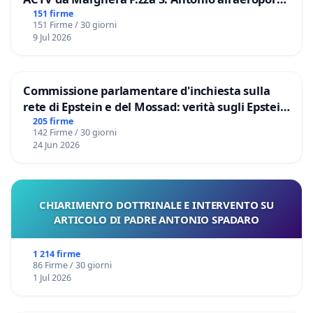
Marco Polo tariffa a € 1,50
151 firme
151 Firme / 30 giorni
9 Jul 2026
Commissione parlamentare d'inchiesta sulla
rete di Epstein e del Mossad: verità sugli Epstein
Files
205 firme
142 Firme / 30 giorni
24 Jun 2026
CHIARIMENTO DOTTRINALE E INTERVENTO SU
ARTICOLO DI PADRE ANTONIO SPADARO
1 214 firme
86 Firme / 30 giorni
1 Jul 2026