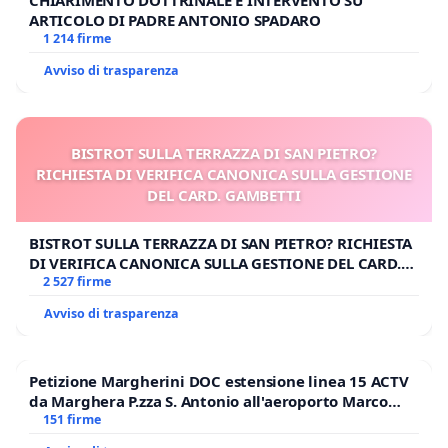
ARTICOLO DI PADRE ANTONIO SPADARO
1 214 firme
Avviso di trasparenza
BISTROT SULLA TERRAZZA DI SAN PIETRO?
RICHIESTA DI VERIFICA CANONICA SULLA GESTIONE
DEL CARD. GAMBETTI
BISTROT SULLA TERRAZZA DI SAN PIETRO? RICHIESTA
DI VERIFICA CANONICA SULLA GESTIONE DEL CARD.
GAMBETTI
2 527 firme
Avviso di trasparenza
Petizione Margherini DOC estensione linea 15 ACTV
da Marghera P.zza S. Antonio all'aeroporto Marco
Polo tariffa a € 1,50
151 firme