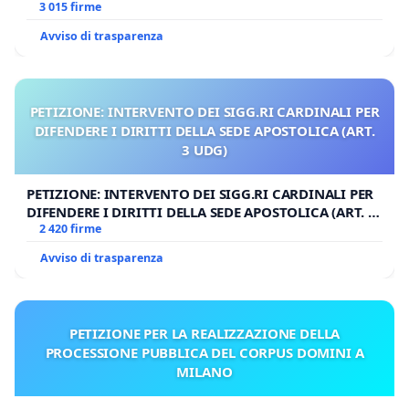
3 015 firme
Avviso di trasparenza
PETIZIONE: INTERVENTO DEI SIGG.RI CARDINALI PER
DIFENDERE I DIRITTI DELLA SEDE APOSTOLICA (ART.
3 UDG)
PETIZIONE: INTERVENTO DEI SIGG.RI CARDINALI PER
DIFENDERE I DIRITTI DELLA SEDE APOSTOLICA (ART. 3
UDG)
2 420 firme
Avviso di trasparenza
PETIZIONE PER LA REALIZZAZIONE DELLA
PROCESSIONE PUBBLICA DEL CORPUS DOMINI A
MILANO