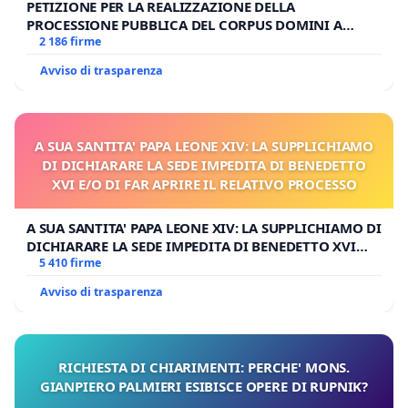
PETIZIONE PER LA REALIZZAZIONE DELLA
PROCESSIONE PUBBLICA DEL CORPUS DOMINI A
MILANO
2 186 firme
Avviso di trasparenza
A SUA SANTITA' PAPA LEONE XIV: LA SUPPLICHIAMO
DI DICHIARARE LA SEDE IMPEDITA DI BENEDETTO
XVI E/O DI FAR APRIRE IL RELATIVO PROCESSO
A SUA SANTITA' PAPA LEONE XIV: LA SUPPLICHIAMO DI
DICHIARARE LA SEDE IMPEDITA DI BENEDETTO XVI
E/O DI FAR APRIRE IL RELATIVO PROCESSO
5 410 firme
Avviso di trasparenza
RICHIESTA DI CHIARIMENTI: PERCHE' MONS.
GIANPIERO PALMIERI ESIBISCE OPERE DI RUPNIK?