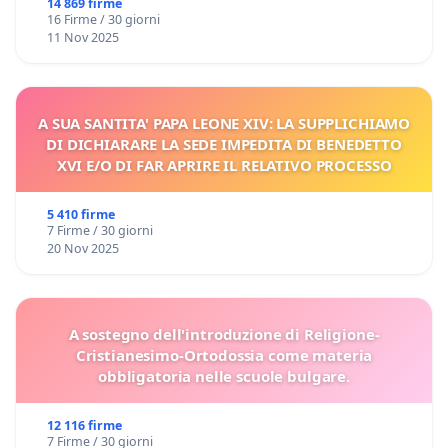
14 869 firme
16 Firme / 30 giorni
11 Nov 2025
A SUA SANTITA' PAPA LEONE XIV: LA SUPPLICHIAMO
DI DICHIARARE LA SEDE IMPEDITA DI BENEDETTO
XVI E/O DI FAR APRIRE IL RELATIVO PROCESSO
5 410 firme
7 Firme / 30 giorni
20 Nov 2025
A sostegno dell'introduzione di Religione-
Cristianesimo-Ortodossia come materia
obbligatoria nelle scuole bulgare.
12 116 firme
7 Firme / 30 giorni