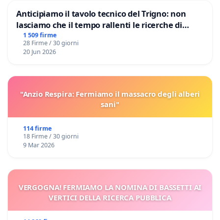
Anticipiamo il tavolo tecnico del Trigno: non
lasciamo che il tempo rallenti le ricerche di
Domenico Racanati
1 509 firme
28 Firme / 30 giorni
20 Jun 2026
"Anzio Respira: Fermiamo il massacro degli alberi
sani"
114 firme
18 Firme / 30 giorni
9 Mar 2026
VERGOGNA! FERMIAMO LA NOMINA DI BASSETTI AI
VERTICI DELLA RICERCA PUBBLICA