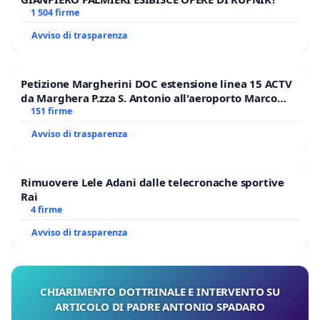
1 504 firme
Avviso di trasparenza
Petizione Margherini DOC estensione linea 15 ACTV
da Marghera P.zza S. Antonio all'aeroporto Marco
Polo tariffa a € 1,50
151 firme
Avviso di trasparenza
Rimuovere Lele Adani dalle telecronache sportive
Rai
4 firme
Avviso di trasparenza
CHIARIMENTO DOTTRINALE E INTERVENTO SU
ARTICOLO DI PADRE ANTONIO SPADARO