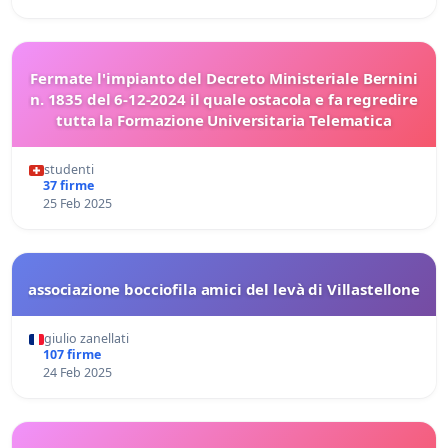
Fermate l'impianto del Decreto Ministeriale Bernini
n. 1835 del 6-12-2024 il quale ostacola e fa regredire
tutta la Formazione Universitaria Telematica
studenti
37 firme
25 Feb 2025
associazione bocciofila amici del levà di Villastellone
giulio zanellati
107 firme
24 Feb 2025