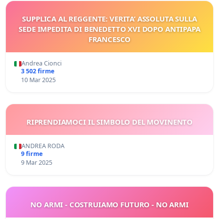
SUPPLICA AL REGGENTE: VERITA’ ASSOLUTA SULLA
SEDE IMPEDITA DI BENEDETTO XVI DOPO ANTIPAPA
FRANCESCO
Andrea Cionci
3 502 firme
10 Mar 2025
RIPRENDIAMOCI IL SIMBOLO DEL MOVINENTO
ANDREA RODA
9 firme
9 Mar 2025
NO ARMI - COSTRUIAMO FUTURO - NO ARMI