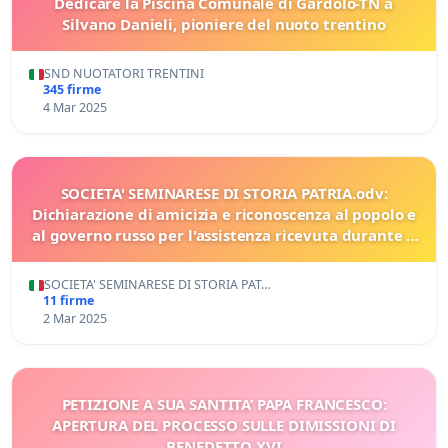
Dedicare la Piscina Comunale di Gardolo-TN a
Silvano Danieli, pioniere del nuoto trentino
SND NUOTATORI TRENTINI
345 firme
4 Mar 2025
SOCIETA' SEMINARESE DI STORIA PATRIA.odv:
Dichiarazione di amicizia e riconoscenza al popolo e
al governo russo per l'assistenza ricevuta durante il
Terremoto di Messina e Reggio Calabria nel 1908
SOCIETA' SEMINARESE DI STORIA PAT…
11 firme
2 Mar 2025
PETIZIONE A SUA SANTITA’ PAPA FRANCESCO:
APERTURA DEL PROCESSO SULLE DIMISSIONI DI
BENEDETTO XVI