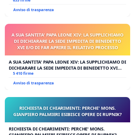
653 firme
Avviso di trasparenza
A SUA SANTITA' PAPA LEONE XIV: LA SUPPLICHIAMO
DI DICHIARARE LA SEDE IMPEDITA DI BENEDETTO
XVI E/O DI FAR APRIRE IL RELATIVO PROCESSO
A SUA SANTITA' PAPA LEONE XIV: LA SUPPLICHIAMO DI
DICHIARARE LA SEDE IMPEDITA DI BENEDETTO XVI
E/O DI FAR APRIRE IL RELATIVO PROCESSO
5 410 firme
Avviso di trasparenza
RICHIESTA DI CHIARIMENTI: PERCHE' MONS.
GIANPIERO PALMIERI ESIBISCE OPERE DI RUPNIK?
RICHIESTA DI CHIARIMENTI: PERCHE' MONS.
GIANPIERO PALMIERI ESIBISCE OPERE DI RUPNIK?