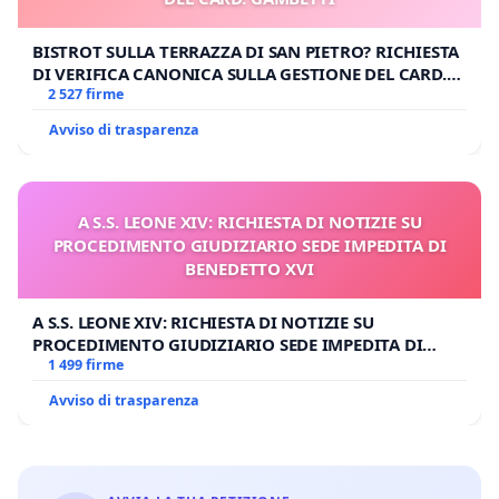
BISTROT SULLA TERRAZZA DI SAN PIETRO? RICHIESTA
DI VERIFICA CANONICA SULLA GESTIONE DEL CARD.
GAMBETTI
2 527 firme
Avviso di trasparenza
A S.S. LEONE XIV: RICHIESTA DI NOTIZIE SU
PROCEDIMENTO GIUDIZIARIO SEDE IMPEDITA DI
BENEDETTO XVI
A S.S. LEONE XIV: RICHIESTA DI NOTIZIE SU
PROCEDIMENTO GIUDIZIARIO SEDE IMPEDITA DI
BENEDETTO XVI
1 499 firme
Avviso di trasparenza