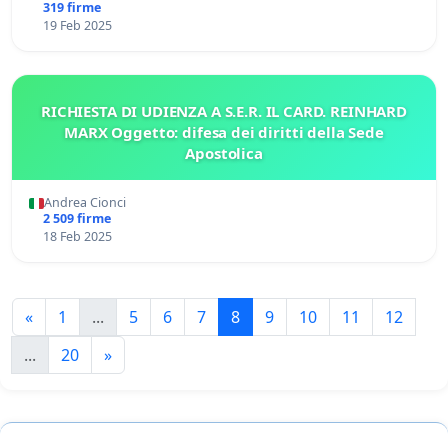
319 firme
19 Feb 2025
RICHIESTA DI UDIENZA A S.E.R. IL CARD. REINHARD
MARX Oggetto: difesa dei diritti della Sede
Apostolica
Andrea Cionci
2 509 firme
18 Feb 2025
«
1
...
5
6
7
8
9
10
11
12
...
20
»