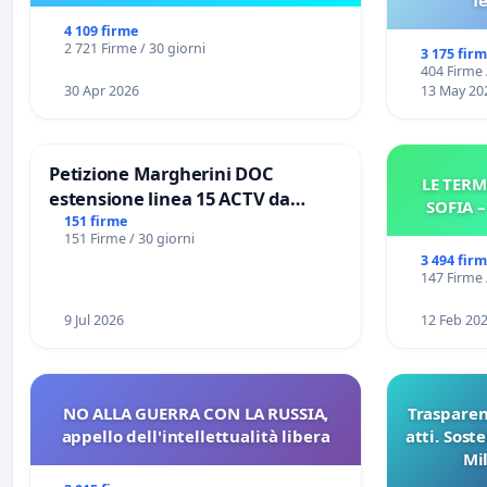
f
4 109 firme
2 721 Firme / 30 giorni
3 175 fir
404 Firme 
30 Apr 2026
13 May 20
Petizione Margherini DOC
LE TERM
estensione linea 15 ACTV da
SOFIA 
Marghera P.zza S. Antonio
151 firme
151 Firme / 30 giorni
all'aeroporto Marco Polo tariffa a
3 494 fir
€ 1,50
147 Firme 
9 Jul 2026
12 Feb 20
NO ALLA GUERRA CON LA RUSSIA,
Trasparenz
appello dell'intellettualità libera
atti. Sost
Mi
pubblicaz