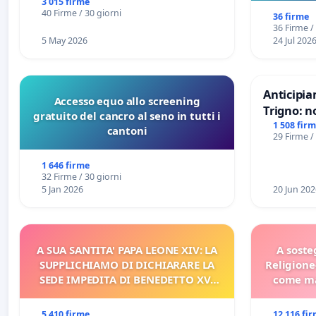
3 015 firme
sull
40 Firme / 30 giorni
36 firme
36 Firme /
5 May 2026
24 Jul 202
Anticipia
Accesso equo allo screening
Trigno: n
gratuito del cancro al seno in tutti i
rallenti 
1 508 fir
cantoni
29 Firme /
Racanati
1 646 firme
32 Firme / 30 giorni
5 Jan 2026
20 Jun 202
A SUA SANTITA' PAPA LEONE XIV: LA
A soste
SUPPLICHIAMO DI DICHIARARE LA
Religione
SEDE IMPEDITA DI BENEDETTO XVI
come ma
E/O DI FAR APRIRE IL RELATIVO
PROCESSO
5 410 firme
12 116 fi