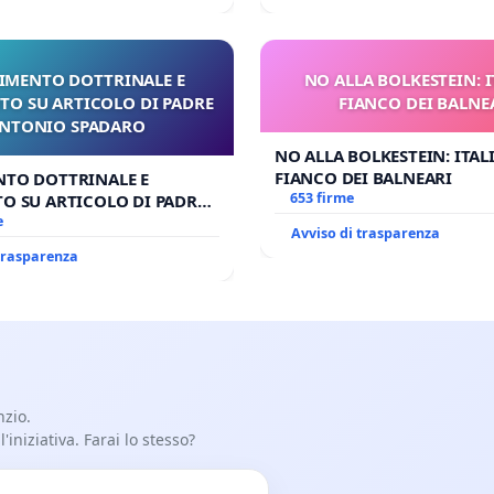
IMENTO DOTTRINALE E
NO ALLA BOLKESTEIN: I
TO SU ARTICOLO DI PADRE
FIANCO DEI BALNE
NTONIO SPADARO
NO ALLA BOLKESTEIN: ITAL
FIANCO DEI BALNEARI
NTO DOTTRINALE E
653 firme
O SU ARTICOLO DI PADRE
SPADARO
e
Avviso di trasparenza
 trasparenza
nzio.
iniziativa. Farai lo stesso?