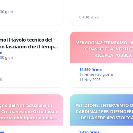
a Pedemontana Veneta
 30 giorni
6
6 Aug 2026
mo il tavolo tecnico del
VERGOGNA! FERMIAMO L
on lasciamo che il tempo
DI BASSETTI AI VERTIC
le ricerche di Domenico
me
RICERCA PUBBLI
 30 giorni
14 869 firme
17 Firme / 30 giorni
6
11 Nov 2025
gno dell'introduzione di
PETIZIONE: INTERVENTO D
-Cristianesimo-Ortodossia
CARDINALI PER DIFENDERE
teria obbligatoria nelle
DELLA SEDE APOSTOLICA 
scuole bulgare.
UDG)
rme
2 420 firme