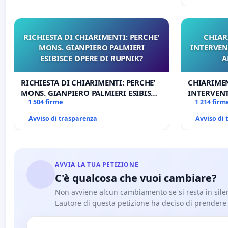
RICHIESTA DI CHIARIMENTI: PERCHE'
CHIAR
MONS. GIANPIERO PALMIERI
INTERVEN
ESIBISCE OPERE DI RUPNIK?
A
RICHIESTA DI CHIARIMENTI: PERCHE'
CHIARIME
MONS. GIANPIERO PALMIERI ESIBISCE
INTERVENT
OPERE DI RUPNIK?
1 504 firme
ANTONIO 
1 214 firm
Avviso di trasparenza
Avviso di
AVVIA LA TUA PETIZIONE
C'è qualcosa che vuoi cambiare?
Non avviene alcun cambiamento se si resta in sile
L'autore di questa petizione ha deciso di prendere l'