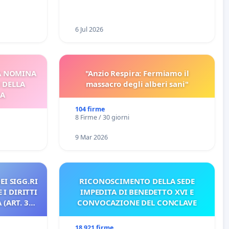
6 Jul 2026
A NOMINA
"Anzio Respira: Fermiamo il
I DELLA
massacro degli alberi sani"
CA
104 firme
8 Firme / 30 giorni
9 Mar 2026
EI SIGG.RI
RICONOSCIMENTO DELLA SEDE
 I DIRITTI
IMPEDITA DI BENEDETTO XVI E
(ART. 3
CONVOCAZIONE DEL CONCLAVE
18 921 firme