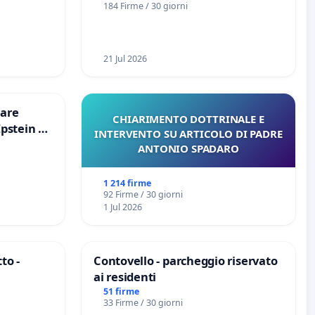
184 Firme / 30 giorni
21 Jul 2026
are
CHIARIMENTO DOTTRINALE E
Epstein e
INTERVENTO SU ARTICOLO DI PADRE
Epstein
ANTONIO SPADARO
1 214 firme
92 Firme / 30 giorni
1 Jul 2026
to -
Contovello - parcheggio riservato
ai residenti
51 firme
33 Firme / 30 giorni