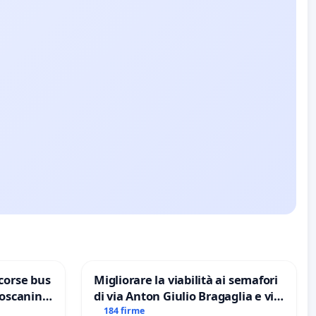
corse bus
Migliorare la viabilità ai semafori
Toscanini
di via Anton Giulio Bragaglia e via
Tieri XV MUNICIPIO DI ROMA
184 firme