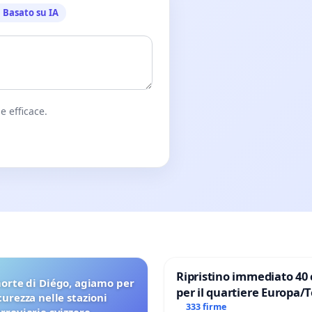
Basato su IA
e efficace.
Ripristino immediato 40 
orte di Diégo, agiamo per
per il quartiere Europa/
icurezza nelle stazioni
di Aprilia
333 firme