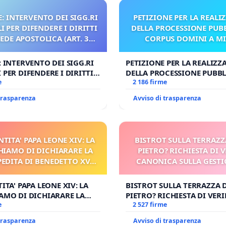
: INTERVENTO DEI SIGG.RI
PETIZIONE PER LA REALI
 PER DIFENDERE I DIRITTI
DELLA PROCESSIONE PUBB
SEDE APOSTOLICA (ART. 3
CORPUS DOMINI A M
UDG)
: INTERVENTO DEI SIGG.RI
PETIZIONE PER LA REALIZZ
 PER DIFENDERE I DIRITTI
DELLA PROCESSIONE PUBBL
E APOSTOLICA (ART. 3 UDG)
e
CORPUS DOMINI A MILAN
2 186 firme
 trasparenza
Avviso di trasparenza
NTITA' PAPA LEONE XIV: LA
BISTROT SULLA TERRAZZ
HIAMO DI DICHIARARE LA
PIETRO? RICHIESTA DI V
PEDITA DI BENEDETTO XVI
CANONICA SULLA GESTI
 FAR APRIRE IL RELATIVO
CARD. GAMBETT
PROCESSO
ITA' PAPA LEONE XIV: LA
BISTROT SULLA TERRAZZA 
AMO DI DICHIARARE LA
PIETRO? RICHIESTA DI VERI
DITA DI BENEDETTO XVI E/O
e
CANONICA SULLA GESTION
2 527 firme
RIRE IL RELATIVO PROCESSO
CARD. GAMBETTI
 trasparenza
Avviso di trasparenza