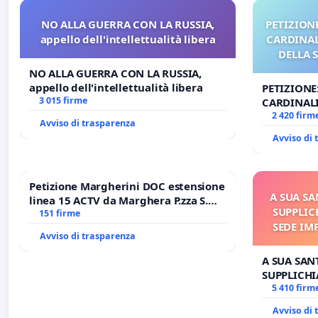
NO ALLA GUERRA CON LA RUSSIA,
PETIZIONE
appello dell'intellettualità libera
CARDINALI
DELLA 
NO ALLA GUERRA CON LA RUSSIA,
appello dell'intellettualità libera
PETIZIONE
3 015 firme
CARDINALI
DELLA SED
2 420 firm
Avviso di trasparenza
Avviso di
Petizione Margherini DOC estensione
A SUA SA
linea 15 ACTV da Marghera P.zza S.
SUPPLIC
Antonio all'aeroporto Marco Polo
151 firme
SEDE IM
tariffa a € 1,50
Avviso di trasparenza
E/O DI
A SUA SANT
SUPPLICHI
SEDE IMPE
5 410 firm
DI FAR AP
Avviso di