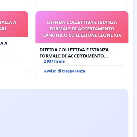
TALIA A
DIFFIDA COLLETTIVA E ISTANZA
ARI
FORMALE DI ACCERTAMENTO
CANONICO SU ELEZIONE LEONE XIV
IA A
DIFFIDA COLLETTIVA E ISTANZA
FORMALE DI ACCERTAMENTO
CANONICO SU ELEZIONE LEONE XIV
2 937 firme
Avviso di trasparenza