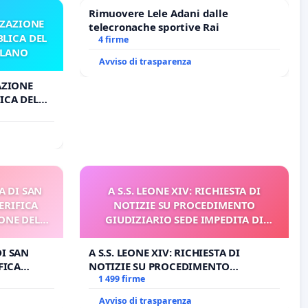
Rimuovere Lele Adani dalle
ZZAZIONE
telecronache sportive Rai
LICA DEL
4 firme
ILANO
Avviso di trasparenza
AZIONE
ICA DEL
O
A DI SAN
A S.S. LEONE XIV: RICHIESTA DI
ERIFICA
NOTIZIE SU PROCEDIMENTO
ONE DEL
GIUDIZIARIO SEDE IMPEDITA DI
I
BENEDETTO XVI
DI SAN
A S.S. LEONE XIV: RICHIESTA DI
FICA
NOTIZIE SU PROCEDIMENTO
E DEL
GIUDIZIARIO SEDE IMPEDITA DI
1 499 firme
BENEDETTO XVI
Avviso di trasparenza