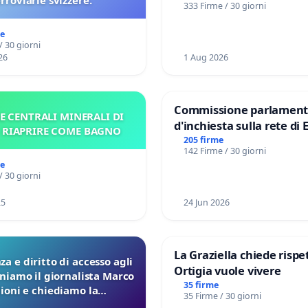
erroviarie svizzere.
333 Firme / 30 giorni
me
/ 30 giorni
26
1 Aug 2026
Commissione parlament
E CENTRALI MINERALI DI
d'inchiesta sulla rete di 
– RIAPRIRE COME BAGNO
del Mossad: verità sugli 
205 firme
142 Firme / 30 giorni
Files
me
/ 30 giorni
25
24 Jun 2026
La Graziella chiede rispet
a e diritto di accesso agli
Ortigia vuole vivere
eniamo il giornalista Marco
35 firme
lioni e chiediamo la
35 Firme / 30 giorni
ione dei verbali Pfas-Pfba