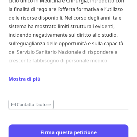
ciclo unico in Medicina e Chirurgia, introdotto con
la finalità di regolare l’offerta formativa e l’utilizzo
delle risorse disponibili. Nel corso degli anni, tale
sistema ha mostrato limiti strutturali evidenti,
incidendo negativamente sul diritto allo studio,
sull’eguaglianza delle opportunità e sulla capacità
del Servizio Sanitario Nazionale di rispondere al
crescente fabbisogno di personale medico.
L’attuale meccanismo selettivo, fondato su prove di
Mostra di più
accesso centralizzate, non garantisce una
valutazione complessiva e continuativa delle
attitudini e delle competenze degli studenti, né
Contatta l'autore
risponde in modo adeguato alle esigenze
demografiche e territoriali del Paese. La carenza di
medici, aggravata da pensionamenti e da flussi
Firma questa petizione
migratori professionali, rende necessario un