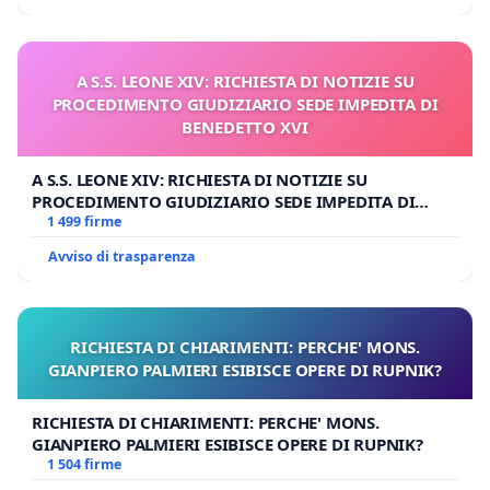
Porto Empedocle (AG)
Firmatari
A S.S. LEONE XIV: RICHIESTA DI NOTIZIE SU
PROCEDIMENTO GIUDIZIARIO SEDE IMPEDITA DI
(Elenco dei firmatari da inserire a cura dei
BENEDETTO XVI
proponenti)
A S.S. LEONE XIV: RICHIESTA DI NOTIZIE SU
PROCEDIMENTO GIUDIZIARIO SEDE IMPEDITA DI
BENEDETTO XVI
1 499 firme
Avviso di trasparenza
RICHIESTA DI CHIARIMENTI: PERCHE' MONS.
GIANPIERO PALMIERI ESIBISCE OPERE DI RUPNIK?
RICHIESTA DI CHIARIMENTI: PERCHE' MONS.
GIANPIERO PALMIERI ESIBISCE OPERE DI RUPNIK?
1 504 firme