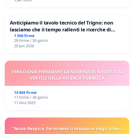
Anticipiamo il tavolo tecnico del Trigno: non
lasciamo che il tempo rallenti le ricerche di
Domenico Racanati
1 508 firme
29 Firme / 30 giorni
20 Jun 2026
VERGOGNA! FERMIAMO LA NOMINA DI BASSETTI AI
VERTICI DELLA RICERCA PUBBLICA
14 869 firme
17 Firme / 30 giorni
11 Nov 2025
"Anzio Respira: Fermiamo il massacro degli alberi