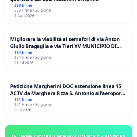
333 firme
333 Firme / 30 giorni
1 Aug 2026
Migliorare la viabilità ai semafori di via Anton
Giulio Bragaglia e via Tieri XV MUNICIPIO DI
ROMA
184 firme
184 Firme / 30 giorni
21 Jul 2026
Petizione Margherini DOC estensione linea 15
ACTV da Marghera P.zza S. Antonio all'aeroporto
Marco Polo tariffa a € 1,50
151 firme
151 Firme / 30 giorni
9 Jul 2026
LE TERME CENTRALI MINERALI DI SOFIA – RIAPRIRE