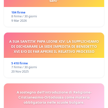
sani"
104 firme
8 Firme / 30 giorni
9 Mar 2026
A SUA SANTITA' PAPA LEONE XIV: LA SUPPLICHIAMO
DI DICHIARARE LA SEDE IMPEDITA DI BENEDETTO
XVI E/O DI FAR APRIRE IL RELATIVO PROCESSO
5 410 firme
7 Firme / 30 giorni
20 Nov 2025
A sostegno dell'introduzione di Religione-
Cristianesimo-Ortodossia come materia
obbligatoria nelle scuole bulgare.