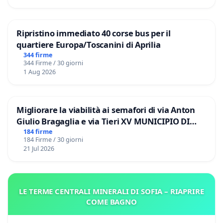
Ripristino immediato 40 corse bus per il
quartiere Europa/Toscanini di Aprilia
344 firme
344 Firme / 30 giorni
1 Aug 2026
Migliorare la viabilità ai semafori di via Anton
Giulio Bragaglia e via Tieri XV MUNICIPIO DI
ROMA
184 firme
184 Firme / 30 giorni
21 Jul 2026
LE TERME CENTRALI MINERALI DI SOFIA – RIAPRIRE
COME BAGNO