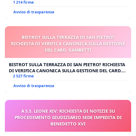
1 214 firme
Avviso di trasparenza
BISTROT SULLA TERRAZZA DI SAN PIETRO?
RICHIESTA DI VERIFICA CANONICA SULLA GESTIONE
DEL CARD. GAMBETTI
BISTROT SULLA TERRAZZA DI SAN PIETRO? RICHIESTA
DI VERIFICA CANONICA SULLA GESTIONE DEL CARD.
GAMBETTI
2 527 firme
Avviso di trasparenza
A S.S. LEONE XIV: RICHIESTA DI NOTIZIE SU
PROCEDIMENTO GIUDIZIARIO SEDE IMPEDITA DI
BENEDETTO XVI