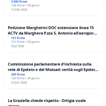
3 506 firme
158 Firme / 30 giorni
12 Feb 2025
Petizione Margherini DOC estensione linea 15
ACTV da Marghera P.zza S. Antonio all'aeroporto
Marco Polo tariffa a € 1,50
151 firme
151 Firme / 30 giorni
9 Jul 2026
Commissione parlamentare d'inchiesta sulla
rete di Epstein e del Mossad: verità sugli Epstein
Files
205 firme
142 Firme / 30 giorni
24 Jun 2026
La Graziella chiede rispetto - Ortigia vuole
vivere