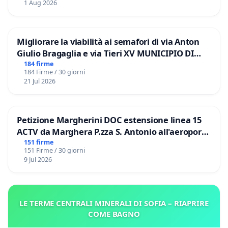
1 Aug 2026
Migliorare la viabilità ai semafori di via Anton
Giulio Bragaglia e via Tieri XV MUNICIPIO DI
ROMA
184 firme
184 Firme / 30 giorni
21 Jul 2026
Petizione Margherini DOC estensione linea 15
ACTV da Marghera P.zza S. Antonio all'aeroporto
Marco Polo tariffa a € 1,50
151 firme
151 Firme / 30 giorni
9 Jul 2026
LE TERME CENTRALI MINERALI DI SOFIA – RIAPRIRE
COME BAGNO