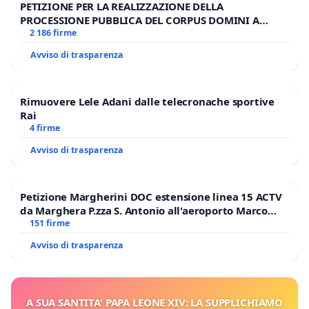
PETIZIONE PER LA REALIZZAZIONE DELLA
PROCESSIONE PUBBLICA DEL CORPUS DOMINI A
MILANO
2 186 firme
Avviso di trasparenza
Rimuovere Lele Adani dalle telecronache sportive
Rai
4 firme
Avviso di trasparenza
Petizione Margherini DOC estensione linea 15 ACTV
da Marghera P.zza S. Antonio all'aeroporto Marco
Polo tariffa a € 1,50
151 firme
Avviso di trasparenza
A SUA SANTITA' PAPA LEONE XIV: LA SUPPLICHIAMO