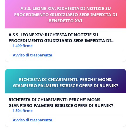
A S.S. LEONE XIV: RICHIESTA DI NOTIZIE SU
PROCEDIMENTO GIUDIZIARIO SEDE IMPEDITA DI
BENEDETTO XVI
A S.S. LEONE XIV: RICHIESTA DI NOTIZIE SU
PROCEDIMENTO GIUDIZIARIO SEDE IMPEDITA DI
BENEDETTO XVI
1 499 firme
Avviso di trasparenza
RICHIESTA DI CHIARIMENTI: PERCHE' MONS.
GIANPIERO PALMIERI ESIBISCE OPERE DI RUPNIK?
RICHIESTA DI CHIARIMENTI: PERCHE' MONS.
GIANPIERO PALMIERI ESIBISCE OPERE DI RUPNIK?
1 504 firme
Avviso di trasparenza