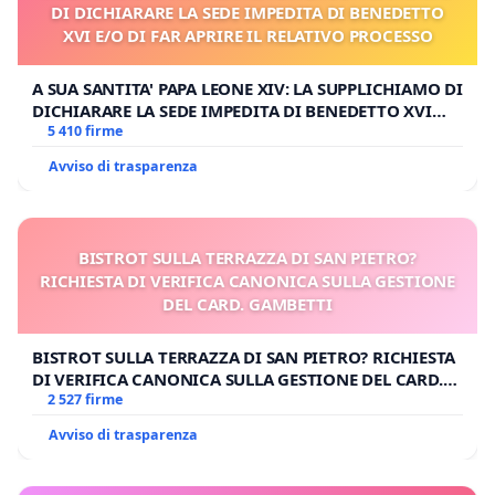
DI DICHIARARE LA SEDE IMPEDITA DI BENEDETTO
XVI E/O DI FAR APRIRE IL RELATIVO PROCESSO
A SUA SANTITA' PAPA LEONE XIV: LA SUPPLICHIAMO DI
DICHIARARE LA SEDE IMPEDITA DI BENEDETTO XVI
E/O DI FAR APRIRE IL RELATIVO PROCESSO
5 410 firme
Avviso di trasparenza
BISTROT SULLA TERRAZZA DI SAN PIETRO?
RICHIESTA DI VERIFICA CANONICA SULLA GESTIONE
DEL CARD. GAMBETTI
BISTROT SULLA TERRAZZA DI SAN PIETRO? RICHIESTA
DI VERIFICA CANONICA SULLA GESTIONE DEL CARD.
GAMBETTI
2 527 firme
Avviso di trasparenza