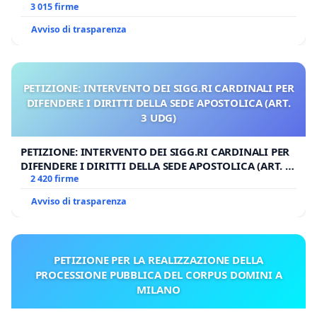
3 015 firme
Avviso di trasparenza
PETIZIONE: INTERVENTO DEI SIGG.RI CARDINALI PER
DIFENDERE I DIRITTI DELLA SEDE APOSTOLICA (ART.
3 UDG)
PETIZIONE: INTERVENTO DEI SIGG.RI CARDINALI PER
DIFENDERE I DIRITTI DELLA SEDE APOSTOLICA (ART. 3
UDG)
2 420 firme
Avviso di trasparenza
PETIZIONE PER LA REALIZZAZIONE DELLA
PROCESSIONE PUBBLICA DEL CORPUS DOMINI A
MILANO