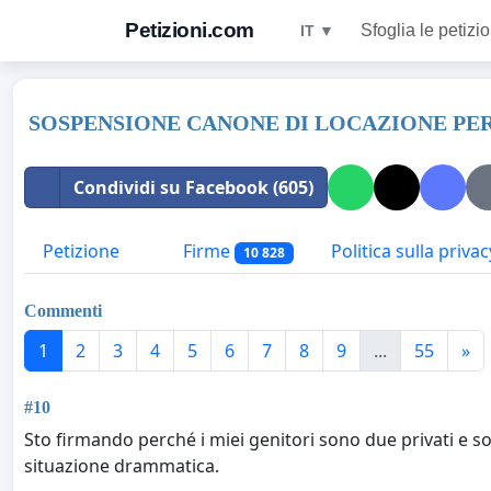
Petizioni.com
Sfoglia le petizio
IT ▼
SOSPENSIONE CANONE DI LOCAZIONE PER
Condividi su Facebook (605)
Petizione
Firme
Politica sulla privac
10 828
Commenti
1
2
3
4
5
6
7
8
9
...
55
»
#10
Sto firmando perché i miei genitori sono due privati e 
situazione drammatica.