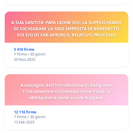
A SUA SANTITA' PAPA LEONE XIV: LA SUPPLICHIAMO
DI DICHIARARE LA SEDE IMPEDITA DI BENEDETTO
XVI E/O DI FAR APRIRE IL RELATIVO PROCESSO
5 410 firme
7 Firme / 30 giorni
20 Nov 2025
A sostegno dell'introduzione di Religione-
Cristianesimo-Ortodossia come materia
obbligatoria nelle scuole bulgare.
12 116 firme
7 Firme / 30 giorni
13 Feb 2025