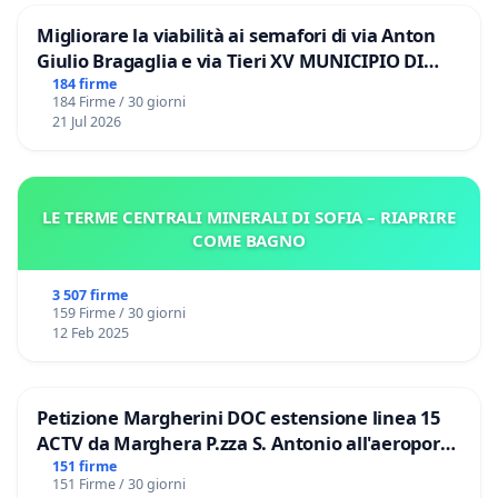
Migliorare la viabilità ai semafori di via Anton
Giulio Bragaglia e via Tieri XV MUNICIPIO DI
ROMA
184 firme
184 Firme / 30 giorni
21 Jul 2026
LE TERME CENTRALI MINERALI DI SOFIA – RIAPRIRE
COME BAGNO
3 507 firme
159 Firme / 30 giorni
12 Feb 2025
Petizione Margherini DOC estensione linea 15
ACTV da Marghera P.zza S. Antonio all'aeroporto
Marco Polo tariffa a € 1,50
151 firme
151 Firme / 30 giorni