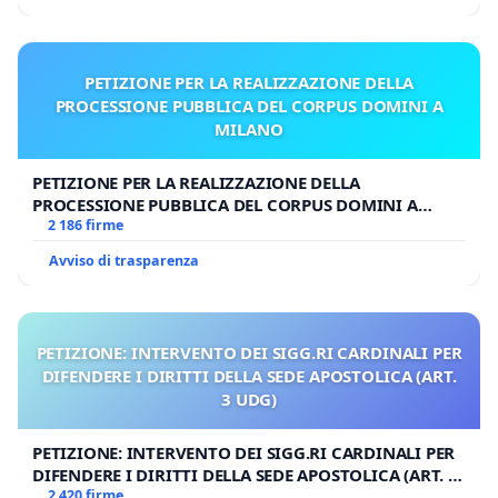
PETIZIONE PER LA REALIZZAZIONE DELLA
PROCESSIONE PUBBLICA DEL CORPUS DOMINI A
MILANO
PETIZIONE PER LA REALIZZAZIONE DELLA
PROCESSIONE PUBBLICA DEL CORPUS DOMINI A
MILANO
2 186 firme
Avviso di trasparenza
PETIZIONE: INTERVENTO DEI SIGG.RI CARDINALI PER
DIFENDERE I DIRITTI DELLA SEDE APOSTOLICA (ART.
3 UDG)
PETIZIONE: INTERVENTO DEI SIGG.RI CARDINALI PER
DIFENDERE I DIRITTI DELLA SEDE APOSTOLICA (ART. 3
UDG)
2 420 firme