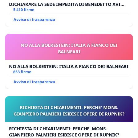
DICHIARARE LA SEDE IMPEDITA DI BENEDETTO XVI
E/O DI FAR APRIRE IL RELATIVO PROCESSO
5 410 firme
Avviso di trasparenza
NO ALLA BOLKESTEIN: ITALIA A FIANCO DEI
BALNEARI
NO ALLA BOLKESTEIN: ITALIA A FIANCO DEI BALNEARI
653 firme
Avviso di trasparenza
RICHIESTA DI CHIARIMENTI: PERCHE' MONS.
GIANPIERO PALMIERI ESIBISCE OPERE DI RUPNIK?
RICHIESTA DI CHIARIMENTI: PERCHE' MONS.
GIANPIERO PALMIERI ESIBISCE OPERE DI RUPNIK?