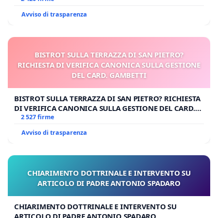
Avviso di trasparenza
BISTROT SULLA TERRAZZA DI SAN PIETRO?
RICHIESTA DI VERIFICA CANONICA SULLA GESTIONE
DEL CARD. GAMBETTI
BISTROT SULLA TERRAZZA DI SAN PIETRO? RICHIESTA
DI VERIFICA CANONICA SULLA GESTIONE DEL CARD.
GAMBETTI
2 527 firme
Avviso di trasparenza
CHIARIMENTO DOTTRINALE E INTERVENTO SU
ARTICOLO DI PADRE ANTONIO SPADARO
CHIARIMENTO DOTTRINALE E INTERVENTO SU
ARTICOLO DI PADRE ANTONIO SPADARO