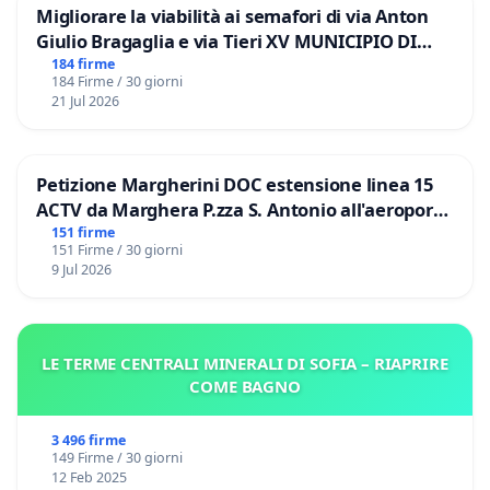
Migliorare la viabilità ai semafori di via Anton
Giulio Bragaglia e via Tieri XV MUNICIPIO DI
ROMA
184 firme
184 Firme / 30 giorni
21 Jul 2026
Petizione Margherini DOC estensione linea 15
ACTV da Marghera P.zza S. Antonio all'aeroporto
Marco Polo tariffa a € 1,50
151 firme
151 Firme / 30 giorni
9 Jul 2026
LE TERME CENTRALI MINERALI DI SOFIA – RIAPRIRE
COME BAGNO
3 496 firme
149 Firme / 30 giorni
12 Feb 2025