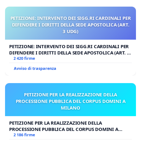
PETIZIONE: INTERVENTO DEI SIGG.RI CARDINALI PER
DIFENDERE I DIRITTI DELLA SEDE APOSTOLICA (ART.
3 UDG)
PETIZIONE: INTERVENTO DEI SIGG.RI CARDINALI PER
DIFENDERE I DIRITTI DELLA SEDE APOSTOLICA (ART. 3
UDG)
2 420 firme
Avviso di trasparenza
PETIZIONE PER LA REALIZZAZIONE DELLA
PROCESSIONE PUBBLICA DEL CORPUS DOMINI A
MILANO
PETIZIONE PER LA REALIZZAZIONE DELLA
PROCESSIONE PUBBLICA DEL CORPUS DOMINI A
MILANO
2 186 firme