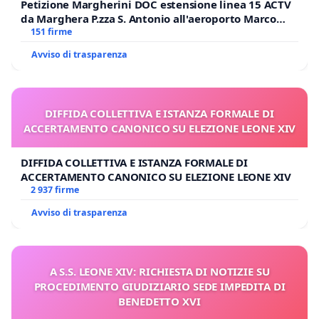
Petizione Margherini DOC estensione linea 15 ACTV
da Marghera P.zza S. Antonio all'aeroporto Marco
Polo tariffa a € 1,50
151 firme
Avviso di trasparenza
DIFFIDA COLLETTIVA E ISTANZA FORMALE DI
ACCERTAMENTO CANONICO SU ELEZIONE LEONE XIV
DIFFIDA COLLETTIVA E ISTANZA FORMALE DI
ACCERTAMENTO CANONICO SU ELEZIONE LEONE XIV
2 937 firme
Avviso di trasparenza
A S.S. LEONE XIV: RICHIESTA DI NOTIZIE SU
PROCEDIMENTO GIUDIZIARIO SEDE IMPEDITA DI
BENEDETTO XVI