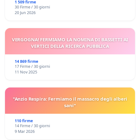
Domenico Racanati
1 509 firme
30 Firme / 30 giorni
20 Jun 2026
VERGOGNA! FERMIAMO LA NOMINA DI BASSETTI AI
VERTICI DELLA RICERCA PUBBLICA
14 869 firme
17 Firme / 30 giorni
11 Nov 2025
"Anzio Respira: Fermiamo il massacro degli alberi
sani"
110 firme
14 Firme / 30 giorni
9 Mar 2026