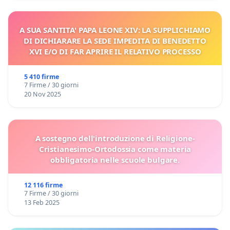
A SUA SANTITA' PAPA LEONE XIV: LA SUPPLICHIAMO
DI DICHIARARE LA SEDE IMPEDITA DI BENEDETTO
XVI E/O DI FAR APRIRE IL RELATIVO PROCESSO
5 410 firme
7 Firme / 30 giorni
20 Nov 2025
A sostegno dell'introduzione di Religione-
Cristianesimo-Ortodossia come materia
obbligatoria nelle scuole bulgare.
12 116 firme
7 Firme / 30 giorni
13 Feb 2025