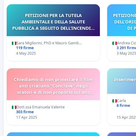
PETIZIONE PER LA TUTELA
PETIZIONE
AMBIENTALE E DELLA SALUTE
DELL’ORI
PUBBLICA A SEGUITO DELL’INCENDIO
DI 
DI STENA RECYCLING SRL DI ANGIARI
DEL 1° MAGGIO 2025
Sara Migliorini, PhD e Mauro Gamb…
Andrea Ci
119 firme
3 291 firm
4 May 2025
3 May 202
Chiediamo di non proiettare il film
Inserimen
anti cristiano "Conclave" negli
oratori e di non proporlo sul sito
della Chiesa di Milano.
Carla
8 firme
Dott.ssa Emanuela Valente
303 firme
17 Apr 2025
15 Apr 202