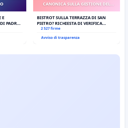
RO
CANONICA SULLA GESTIONE DEL
CARD. GAMBETTI
 E
BISTROT SULLA TERRAZZA DI SAN
DI PADRE
PIETRO? RICHIESTA DI VERIFICA
CANONICA SULLA GESTIONE DEL
2 527 firme
CARD. GAMBETTI
Avviso di trasparenza