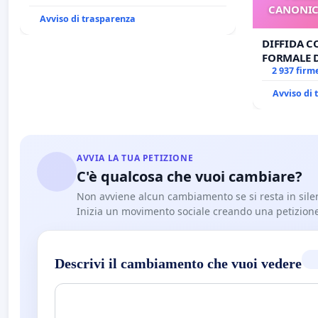
CANONICO
Avviso di trasparenza
DIFFIDA C
FORMALE 
CANONICO 
2 937 firm
Avviso di
AVVIA LA TUA PETIZIONE
C'è qualcosa che vuoi cambiare?
Non avviene alcun cambiamento se si resta in sile
Inizia un movimento sociale creando una petizion
Descrivi il cambiamento che vuoi vedere