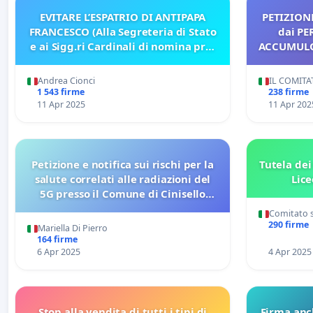
EVITARE L’ESPATRIO DI ANTIPAPA
PETIZIONE POPO
FRANCESCO (Alla Segreteria di Stato
dai PERICOLI 
e ai Sigg.ri Cardinali di nomina pre-
2013)
Andrea Cionci
IL COMIT
1 543 firme
238 firme
11 Apr 2025
11 Apr 202
Petizione e notifica sui rischi per la
Tutela dei 
salute correlati alle radiazioni del
Lice
5G presso il Comune di Cinisello
Balsamo (Mi)
Comitato s
290 firme
Mariella Di Pierro
164 firme
6 Apr 2025
4 Apr 2025
Stop alla vendita di tutti i tipi di
Firma anc