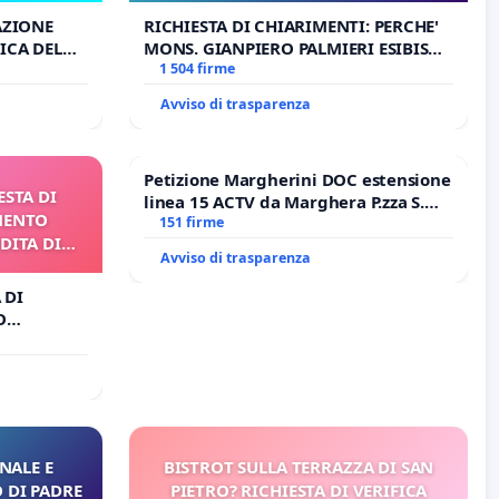
AZIONE
RICHIESTA DI CHIARIMENTI: PERCHE'
ICA DEL
MONS. GIANPIERO PALMIERI ESIBISCE
O
OPERE DI RUPNIK?
1 504 firme
Avviso di trasparenza
Petizione Margherini DOC estensione
ESTA DI
linea 15 ACTV da Marghera P.zza S.
MENTO
Antonio all'aeroporto Marco Polo
151 firme
DITA DI
tariffa a € 1,50
Avviso di trasparenza
 DI
O
A DI
NALE E
BISTROT SULLA TERRAZZA DI SAN
 DI PADRE
PIETRO? RICHIESTA DI VERIFICA