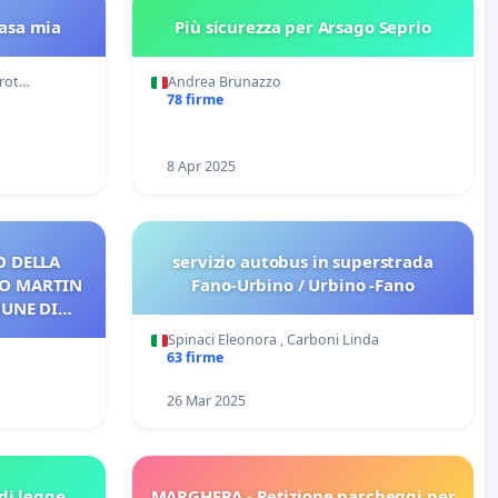
casa mia
Più sicurezza per Arsago Seprio
arot…
Andrea Brunazzo
78 firme
8 Apr 2025
O DELLA
servizio autobus in superstrada
TO MARTIN
Fano-Urbino / Urbino -Fano
UNE DI
TO DAI
Spinaci Eleonora , Carboni Linda
VINCIA
63 firme
26 Mar 2025
di legge
MARGHERA - Petizione parcheggi per