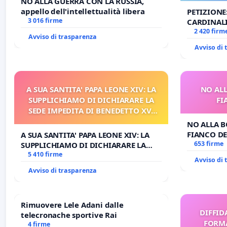
NO ALLA GUERRA CON LA RUSSIA,
appello dell'intellettualità libera
PETIZIONE
3 016 firme
CARDINALI
DELLA SED
2 420 firm
Avviso di trasparenza
Avviso di
A SUA SANTITA' PAPA LEONE XIV: LA
NO ALL
SUPPLICHIAMO DI DICHIARARE LA
FI
SEDE IMPEDITA DI BENEDETTO XVI
E/O DI FAR APRIRE IL RELATIVO
NO ALLA B
PROCESSO
FIANCO DE
A SUA SANTITA' PAPA LEONE XIV: LA
653 firme
SUPPLICHIAMO DI DICHIARARE LA
SEDE IMPEDITA DI BENEDETTO XVI E/O
5 410 firme
Avviso di
DI FAR APRIRE IL RELATIVO PROCESSO
Avviso di trasparenza
Rimuovere Lele Adani dalle
DIFFID
telecronache sportive Rai
FORMA
4 firme