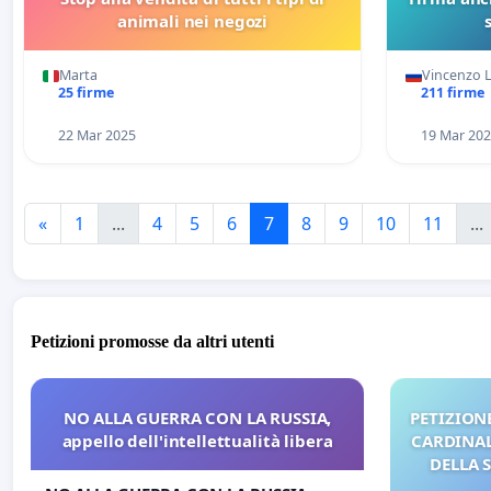
animali nei negozi
Marta
Vincenzo 
25 firme
211 firme
22 Mar 2025
19 Mar 20
«
1
...
4
5
6
7
8
9
10
11
...
Petizioni promosse da altri utenti
NO ALLA GUERRA CON LA RUSSIA,
PETIZIONE
appello dell'intellettualità libera
CARDINALI
DELLA 