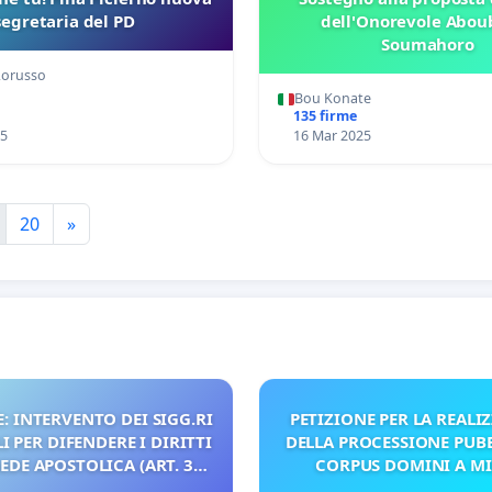
segretaria del PD
dell'Onorevole Abou
Soumahoro
Lorusso
Bou Konate
135 firme
25
16 Mar 2025
20
»
: INTERVENTO DEI SIGG.RI
PETIZIONE PER LA REALI
 PER DIFENDERE I DIRITTI
DELLA PROCESSIONE PUBB
SEDE APOSTOLICA (ART. 3
CORPUS DOMINI A M
UDG)