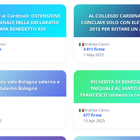
 ai Cardinali: OSTENSIONE
AL COLLEGIO CARDINA
GINALE DELLA DECLARATIO
CONCLAVE SOLO CON ELE
PAPA BENEDETTO XVI
2013 PER EVITARE UN
ANTIPAPA
onci
Andrea Cionci
e
4 811 firme
5
1 May 2025
to volo Bologna salerno e
RICHIESTA DI BENEDI
Salerno Bologna
PASQUALE AL SANTO 
FRANCESCO (almeno la co
Andrea Cionci
677 firme
5
15 Apr 2025