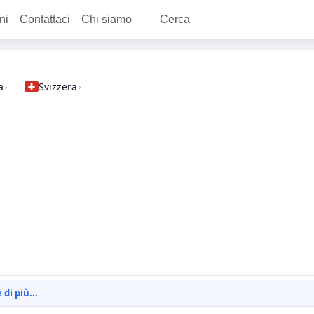
ni
Contattaci
Chi siamo
Cerca
a
Svizzera
›
›
di più...