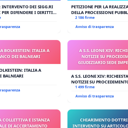
: INTERVENTO DEI SIGG.RI
PETIZIONE PER LA REALIZZ
 PER DIFENDERE I DIRITTI
DELLA PROCESSIONE PUBBL
E APOSTOLICA (ART. 3 UDG)
e
CORPUS DOMINI A MILAN
2 186 firme
 trasparenza
Avviso di trasparenza
A BOLKESTEIN: ITALIA A
A S.S. LEONE XIV: RICHI
ANCO DEI BALNEARI
NOTIZIE SU PROCEDI
GIUDIZIARIO SEDE IMPE
BENEDETTO XVI
OLKESTEIN: ITALIA A
I BALNEARI
A S.S. LEONE XIV: RICHIESTA
NOTIZIE SU PROCEDIMENT
GIUDIZIARIO SEDE IMPEDIT
1 499 firme
 trasparenza
BENEDETTO XVI
Avviso di trasparenza
A COLLETTIVA E ISTANZA
CHIARIMENTO DOTTRI
LE DI ACCERTAMENTO
INTERVENTO SU ARTICOLO