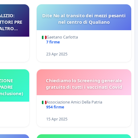
LIZIO:
Dite No al transito dei mezzi pesanti
TTORI PRE
nel centro di Qualiano
 ALTRO
Gaetano Carlotta
7 firme
23 Apr 2025
ZIONE
Chiediamo lo Screening generale
PADRE
gratuito di tutti i vaccinati Covid
nclusione)
Associazione Amici Della Patria
954 firme
15 Apr 2025