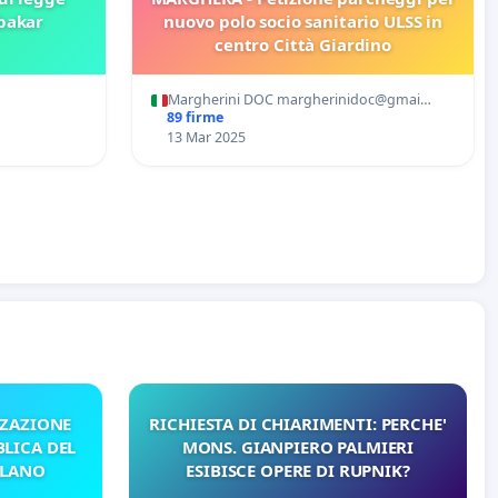
bakar
nuovo polo socio sanitario ULSS in
centro Città Giardino
Margherini DOC margherinidoc@gmai…
89 firme
13 Mar 2025
ZZAZIONE
RICHIESTA DI CHIARIMENTI: PERCHE'
LICA DEL
MONS. GIANPIERO PALMIERI
ILANO
ESIBISCE OPERE DI RUPNIK?