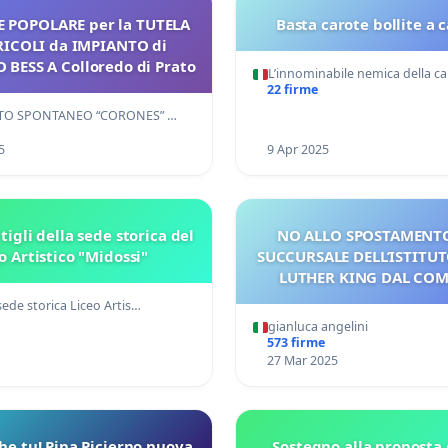
LARE per la TUTELA
Basta carote bollite a 
da IMPIANTO di
ACCUMULO BESS A Colloredo di Prato
L’innominabile nemica della c
22 firme
ATO SPONTANEO “CORONES” …
5
9 Apr 2025
tigli della sede storica del
NO ALLO SPOSTAMENT
o Artistico "Midossi"
SUCCURSALE DELL’ISTITU
LUTHER KING DAL COM
MUGGIO’ COME PREVIS
ede storica Liceo Artis…
PROGETTI DELLA PRO
gianluca angelini
573 firme
27 Mar 2025
he tu! Pina Picierno nuova
Sostegno alla proposta 