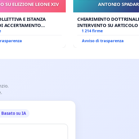
 SU ELEZIONE LEONE XIV
ANTONIO SPADA
OLLETTIVA E ISTANZA
CHIARIMENTO DOTTRINALE
DI ACCERTAMENTO
INTERVENTO SU ARTICOLO 
SU ELEZIONE LEONE XIV
e
ANTONIO SPADARO
1 214 firme
 trasparenza
Avviso di trasparenza
nzio.
e.
Basato su IA