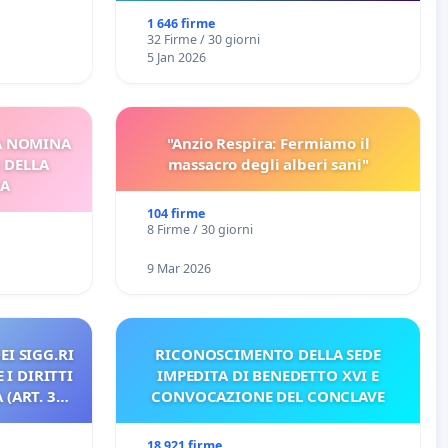
1 646 firme
32 Firme / 30 giorni
5 Jan 2026
A NOMINA
"Anzio Respira: Fermiamo il
I DELLA
massacro degli alberi sani"
CA
104 firme
8 Firme / 30 giorni
9 Mar 2026
EI SIGG.RI
RICONOSCIMENTO DELLA SEDE
 I DIRITTI
IMPEDITA DI BENEDETTO XVI E
(ART. 3
CONVOCAZIONE DEL CONCLAVE
18 921 firme