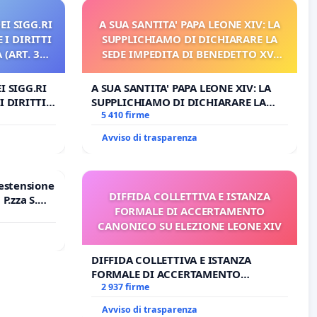
EI SIGG.RI
A SUA SANTITA' PAPA LEONE XIV: LA
 I DIRITTI
SUPPLICHIAMO DI DICHIARARE LA
(ART. 3
SEDE IMPEDITA DI BENEDETTO XVI
E/O DI FAR APRIRE IL RELATIVO
PROCESSO
I SIGG.RI
A SUA SANTITA' PAPA LEONE XIV: LA
I DIRITTI
SUPPLICHIAMO DI DICHIARARE LA
RT. 3 UDG)
SEDE IMPEDITA DI BENEDETTO XVI E/O
5 410 firme
DI FAR APRIRE IL RELATIVO PROCESSO
Avviso di trasparenza
estensione
DIFFIDA COLLETTIVA E ISTANZA
P.zza S.
FORMALE DI ACCERTAMENTO
o Polo
CANONICO SU ELEZIONE LEONE XIV
DIFFIDA COLLETTIVA E ISTANZA
FORMALE DI ACCERTAMENTO
CANONICO SU ELEZIONE LEONE XIV
2 937 firme
Avviso di trasparenza