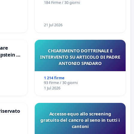
184 Firme / 30 giorni
21 Jul 2026
are
CHIARIMENTO DOTTRINALE E
Epstein e
INTERVENTO SU ARTICOLO DI PADRE
Epstein
ANTONIO SPADARO
1 214 firme
93 Firme / 30 giorni
1 Jul 2026
riservato
Accesso equo allo screening
gratuito del cancro al seno in tutti i
cantoni