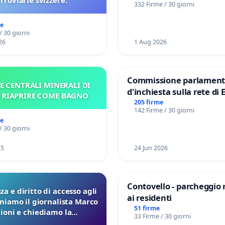
erroviarie svizzere.
332 Firme / 30 giorni
me
/ 30 giorni
26
1 Aug 2026
Commissione parlament
E CENTRALI MINERALI DI
d'inchiesta sulla rete di 
– RIAPRIRE COME BAGNO
del Mossad: verità sugli 
205 firme
142 Firme / 30 giorni
Files
me
/ 30 giorni
25
24 Jun 2026
Contovello - parcheggio 
a e diritto di accesso agli
ai residenti
eniamo il giornalista Marco
51 firme
lioni e chiediamo la
33 Firme / 30 giorni
ione dei verbali Pfas-Pfba