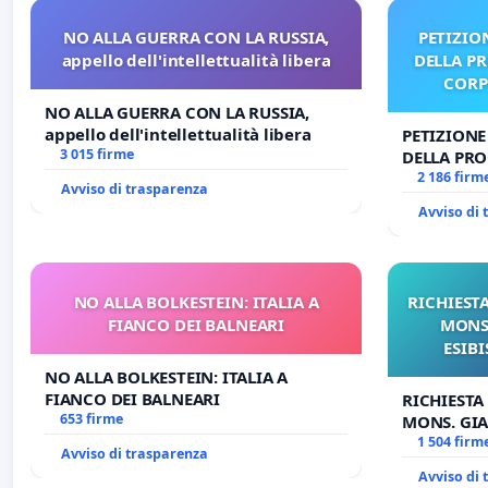
NO ALLA GUERRA CON LA RUSSIA,
PETIZIO
appello dell'intellettualità libera
DELLA P
CORP
NO ALLA GUERRA CON LA RUSSIA,
appello dell'intellettualità libera
PETIZIONE
3 015 firme
DELLA PRO
CORPUS D
2 186 firm
Avviso di trasparenza
Avviso di
NO ALLA BOLKESTEIN: ITALIA A
RICHIESTA
FIANCO DEI BALNEARI
MONS.
ESIBI
NO ALLA BOLKESTEIN: ITALIA A
FIANCO DEI BALNEARI
RICHIESTA
653 firme
MONS. GIA
OPERE DI 
1 504 firm
Avviso di trasparenza
Avviso di