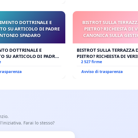
IMENTO DOTTRINALE E
BISTROT SULLA TERRAZZ
TO SU ARTICOLO DI PADRE
PIETRO? RICHIESTA DI V
NTONIO SPADARO
CANONICA SULLA GESTI
CARD. GAMBETT
NTO DOTTRINALE E
BISTROT SULLA TERRAZZA 
O SU ARTICOLO DI PADRE
PIETRO? RICHIESTA DI VERI
SPADARO
e
CANONICA SULLA GESTION
2 527 firme
CARD. GAMBETTI
 trasparenza
Avviso di trasparenza
nzio.
iniziativa. Farai lo stesso?