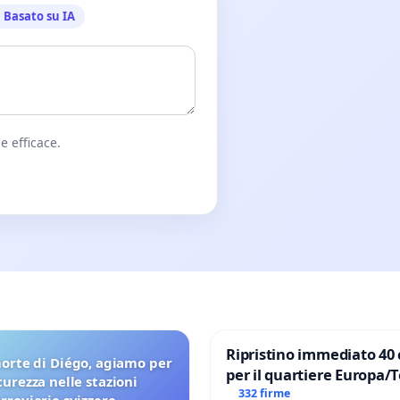
Basato su IA
e efficace.
Ripristino immediato 40 
orte di Diégo, agiamo per
per il quartiere Europa/
icurezza nelle stazioni
di Aprilia
332 firme