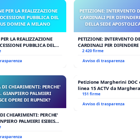
NE PER LA REALIZZAZIONE
PETIZIONE: INTERVENTO D
ROCESSIONE PUBBLICA DEL
CARDINALI PER DIFENDERE
US DOMINI A MILANO
DELLA SEDE APOSTOLICA 
UDG)
 PER LA REALIZZAZIONE
PETIZIONE: INTERVENTO DE
CESSIONE PUBBLICA DEL
CARDINALI PER DIFENDERE 
OMINI A MILANO
e
DELLA SEDE APOSTOLICA (A
2 420 firme
 trasparenza
Avviso di trasparenza
Petizione Margherini DOC 
 DI CHIARIMENTI: PERCHE'
linea 15 ACTV da Marghera 
 GIANPIERO PALMIERI
Antonio all'aeroporto Marc
151 firme
SCE OPERE DI RUPNIK?
tariffa a € 1,50
Avviso di trasparenza
 DI CHIARIMENTI: PERCHE'
NPIERO PALMIERI ESIBISCE
RUPNIK?
e
 trasparenza