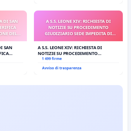
A DI SAN
A S.S. LEONE XIV: RICHIESTA DI
ERIFICA
NOTIZIE SU PROCEDIMENTO
ONE DEL
GIUDIZIARIO SEDE IMPEDITA DI
I
BENEDETTO XVI
DI SAN
A S.S. LEONE XIV: RICHIESTA DI
FICA
NOTIZIE SU PROCEDIMENTO
E DEL
GIUDIZIARIO SEDE IMPEDITA DI
1 499 firme
BENEDETTO XVI
Avviso di trasparenza