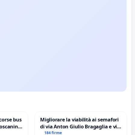
corse bus
Migliorare la viabilità ai semafori
Toscanini
di via Anton Giulio Bragaglia e via
Tieri XV MUNICIPIO DI ROMA
184 firme