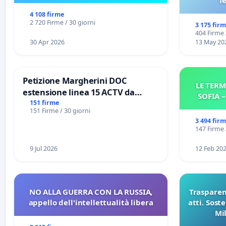
f
4 108 firme
2 720 Firme / 30 giorni
3 175 fir
404 Firme 
30 Apr 2026
13 May 20
Petizione Margherini DOC
LE TERM
estensione linea 15 ACTV da
SOFIA 
Marghera P.zza S. Antonio
151 firme
151 Firme / 30 giorni
all'aeroporto Marco Polo tariffa a
3 494 fir
€ 1,50
147 Firme 
9 Jul 2026
12 Feb 20
NO ALLA GUERRA CON LA RUSSIA,
Trasparenz
appello dell'intellettualità libera
atti. Sost
Mi
pubblicaz