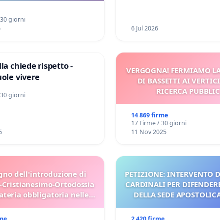
a Pedemontana Veneta
 30 giorni
6
6 Jul 2026
la chiede rispetto -
VERGOGNA! FERMIAMO L
uole vivere
DI BASSETTI AI VERTIC
RICERCA PUBBLI
 30 giorni
14 869 firme
17 Firme / 30 giorni
6
11 Nov 2025
gno dell'introduzione di
PETIZIONE: INTERVENTO D
-Cristianesimo-Ortodossia
CARDINALI PER DIFENDERE
teria obbligatoria nelle
DELLA SEDE APOSTOLICA 
scuole bulgare.
UDG)
rme
2 420 firme