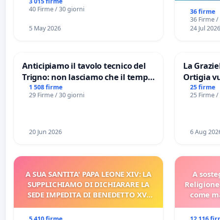
3 015 firme
sull
40 Firme / 30 giorni
36 firme
36 Firme /
5 May 2026
24 Jul 202
Anticipiamo il tavolo tecnico del
La Graziel
Trigno: non lasciamo che il tempo
Ortigia v
rallenti le ricerche di Domenico
1 508 firme
25 firme
29 Firme / 30 giorni
25 Firme /
Racanati
20 Jun 2026
6 Aug 202
A SUA SANTITA' PAPA LEONE XIV: LA
A soste
SUPPLICHIAMO DI DICHIARARE LA
Religione
SEDE IMPEDITA DI BENEDETTO XVI
come ma
E/O DI FAR APRIRE IL RELATIVO
PROCESSO
5 410 firme
12 116 fi