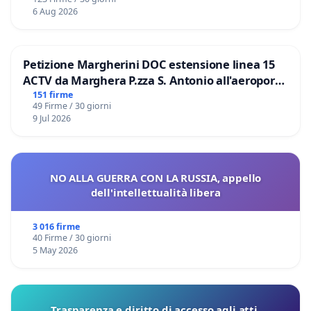
6 Aug 2026
Petizione Margherini DOC estensione linea 15
ACTV da Marghera P.zza S. Antonio all'aeroporto
Marco Polo tariffa a € 1,50
151 firme
49 Firme / 30 giorni
9 Jul 2026
NO ALLA GUERRA CON LA RUSSIA, appello
dell'intellettualità libera
3 016 firme
40 Firme / 30 giorni
5 May 2026
Trasparenza e diritto di accesso agli atti.