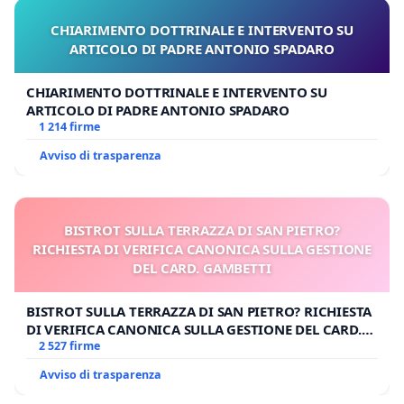
CHIARIMENTO DOTTRINALE E INTERVENTO SU
ARTICOLO DI PADRE ANTONIO SPADARO
CHIARIMENTO DOTTRINALE E INTERVENTO SU
ARTICOLO DI PADRE ANTONIO SPADARO
1 214 firme
Avviso di trasparenza
BISTROT SULLA TERRAZZA DI SAN PIETRO?
RICHIESTA DI VERIFICA CANONICA SULLA GESTIONE
DEL CARD. GAMBETTI
BISTROT SULLA TERRAZZA DI SAN PIETRO? RICHIESTA
DI VERIFICA CANONICA SULLA GESTIONE DEL CARD.
GAMBETTI
2 527 firme
Avviso di trasparenza