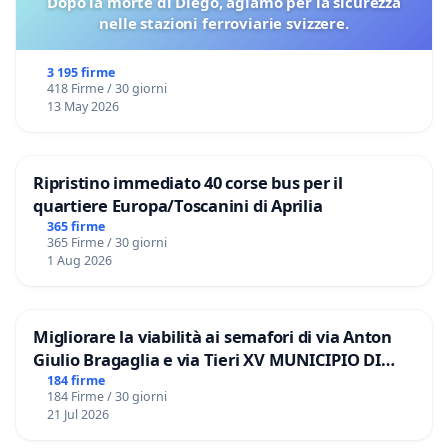
Dopo la morte di Diégo, agiamo per la sicurezza
nelle stazioni ferroviarie svizzere.
3 195 firme
418 Firme / 30 giorni
13 May 2026
Ripristino immediato 40 corse bus per il
quartiere Europa/Toscanini di Aprilia
365 firme
365 Firme / 30 giorni
1 Aug 2026
Migliorare la viabilità ai semafori di via Anton
Giulio Bragaglia e via Tieri XV MUNICIPIO DI
ROMA
184 firme
184 Firme / 30 giorni
21 Jul 2026