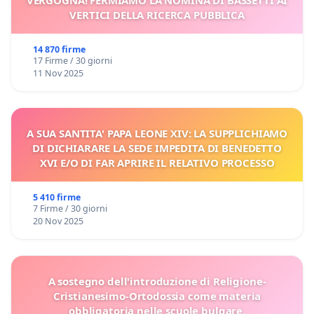
VERGOGNA! FERMIAMO LA NOMINA DI BASSETTI AI
VERTICI DELLA RICERCA PUBBLICA
14 870 firme
17 Firme / 30 giorni
11 Nov 2025
A SUA SANTITA' PAPA LEONE XIV: LA SUPPLICHIAMO
DI DICHIARARE LA SEDE IMPEDITA DI BENEDETTO
XVI E/O DI FAR APRIRE IL RELATIVO PROCESSO
5 410 firme
7 Firme / 30 giorni
20 Nov 2025
A sostegno dell'introduzione di Religione-
Cristianesimo-Ortodossia come materia
obbligatoria nelle scuole bulgare.