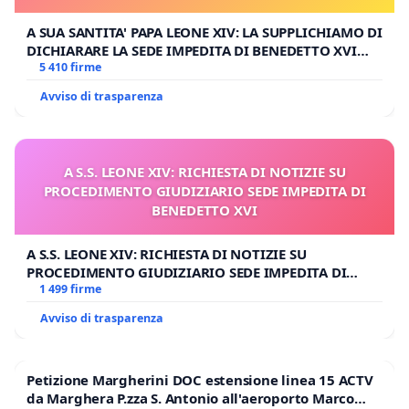
A SUA SANTITA' PAPA LEONE XIV: LA SUPPLICHIAMO DI
DICHIARARE LA SEDE IMPEDITA DI BENEDETTO XVI
E/O DI FAR APRIRE IL RELATIVO PROCESSO
5 410 firme
Avviso di trasparenza
A S.S. LEONE XIV: RICHIESTA DI NOTIZIE SU
PROCEDIMENTO GIUDIZIARIO SEDE IMPEDITA DI
BENEDETTO XVI
A S.S. LEONE XIV: RICHIESTA DI NOTIZIE SU
PROCEDIMENTO GIUDIZIARIO SEDE IMPEDITA DI
BENEDETTO XVI
1 499 firme
Avviso di trasparenza
Petizione Margherini DOC estensione linea 15 ACTV
da Marghera P.zza S. Antonio all'aeroporto Marco