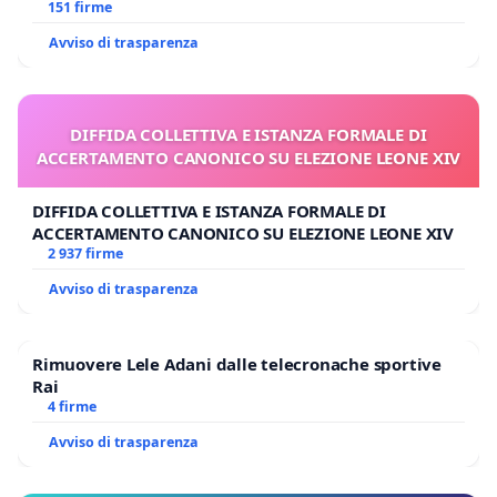
Polo tariffa a € 1,50
151 firme
Avviso di trasparenza
DIFFIDA COLLETTIVA E ISTANZA FORMALE DI
ACCERTAMENTO CANONICO SU ELEZIONE LEONE XIV
DIFFIDA COLLETTIVA E ISTANZA FORMALE DI
ACCERTAMENTO CANONICO SU ELEZIONE LEONE XIV
2 937 firme
Avviso di trasparenza
Rimuovere Lele Adani dalle telecronache sportive
Rai
4 firme
Avviso di trasparenza