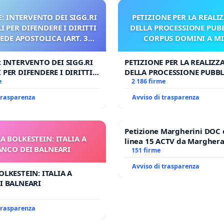
: INTERVENTO DEI SIGG.RI
PETIZIONE PER LA REALI
 PER DIFENDERE I DIRITTI
DELLA PROCESSIONE PUBB
SEDE APOSTOLICA (ART. 3
CORPUS DOMINI A M
UDG)
: INTERVENTO DEI SIGG.RI
PETIZIONE PER LA REALIZZ
 PER DIFENDERE I DIRITTI
DELLA PROCESSIONE PUBBL
E APOSTOLICA (ART. 3 UDG)
e
CORPUS DOMINI A MILAN
2 186 firme
 trasparenza
Avviso di trasparenza
Petizione Margherini DOC 
A BOLKESTEIN: ITALIA A
linea 15 ACTV da Marghera 
ANCO DEI BALNEARI
Antonio all'aeroporto Marc
151 firme
tariffa a € 1,50
Avviso di trasparenza
OLKESTEIN: ITALIA A
I BALNEARI
 trasparenza