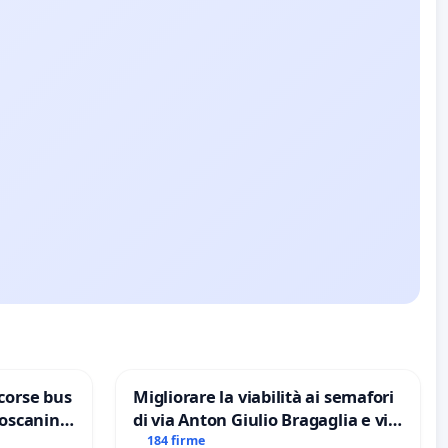
corse bus
Migliorare la viabilità ai semafori
Toscanini
di via Anton Giulio Bragaglia e via
Tieri XV MUNICIPIO DI ROMA
184 firme