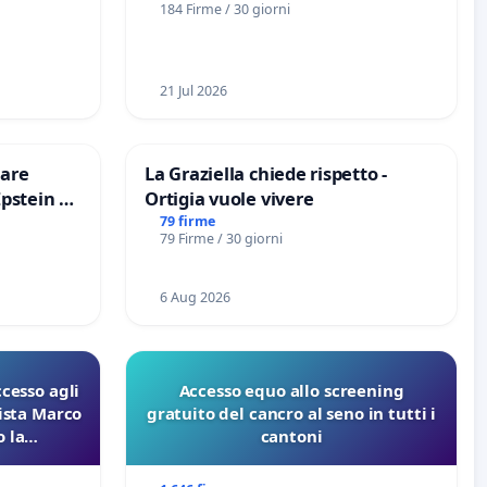
184 Firme / 30 giorni
21 Jul 2026
are
La Graziella chiede rispetto -
Epstein e
Ortigia vuole vivere
Epstein
79 firme
79 Firme / 30 giorni
6 Aug 2026
ccesso agli
Accesso equo allo screening
lista Marco
gratuito del cancro al seno in tutti i
 la
cantoni
 Pfas-Pfba
eneta