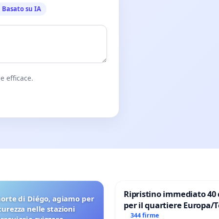
Basato su IA
e efficace.
Ripristino immediato 40 
orte di Diégo, agiamo per
per il quartiere Europa/
icurezza nelle stazioni
di Aprilia
344 firme