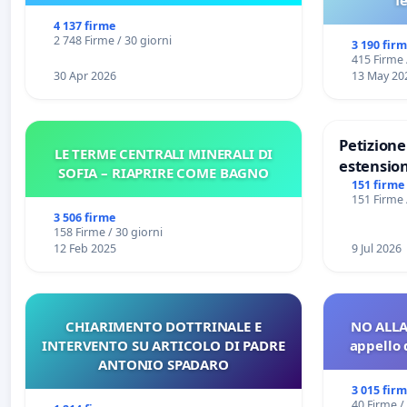
f
4 137 firme
2 748 Firme / 30 giorni
3 190 fir
415 Firme 
30 Apr 2026
13 May 20
Petizion
LE TERME CENTRALI MINERALI DI
estension
SOFIA – RIAPRIRE COME BAGNO
Marghera 
151 firme
151 Firme 
all'aerop
3 506 firme
€ 1,50
158 Firme / 30 giorni
12 Feb 2025
9 Jul 2026
CHIARIMENTO DOTTRINALE E
NO ALLA
INTERVENTO SU ARTICOLO DI PADRE
appello 
ANTONIO SPADARO
3 015 fir
40 Firme /