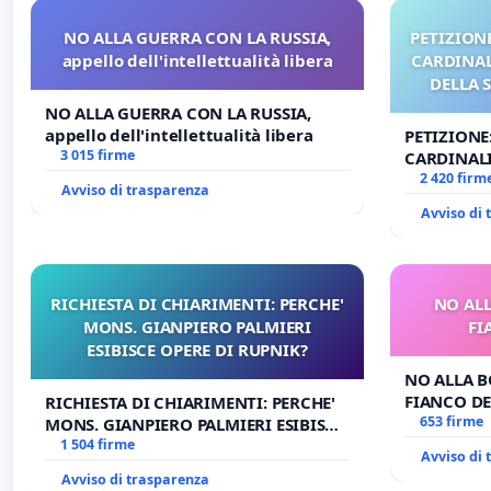
NO ALLA GUERRA CON LA RUSSIA,
PETIZIONE
appello dell'intellettualità libera
CARDINALI
DELLA 
NO ALLA GUERRA CON LA RUSSIA,
appello dell'intellettualità libera
PETIZIONE
3 015 firme
CARDINALI
DELLA SED
2 420 firm
Avviso di trasparenza
Avviso di
RICHIESTA DI CHIARIMENTI: PERCHE'
NO ALL
MONS. GIANPIERO PALMIERI
FI
ESIBISCE OPERE DI RUPNIK?
NO ALLA B
FIANCO DE
RICHIESTA DI CHIARIMENTI: PERCHE'
653 firme
MONS. GIANPIERO PALMIERI ESIBISCE
OPERE DI RUPNIK?
1 504 firme
Avviso di
Avviso di trasparenza