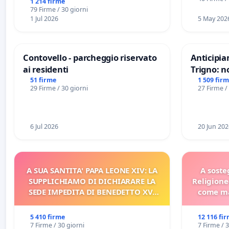
1 214 firme
79 Firme / 30 giorni
1 Jul 2026
5 May 202
Contovello - parcheggio riservato
Anticipia
ai residenti
Trigno: n
rallenti 
51 firme
1 509 fir
29 Firme / 30 giorni
27 Firme /
Racanati
6 Jul 2026
20 Jun 202
A SUA SANTITA' PAPA LEONE XIV: LA
A soste
SUPPLICHIAMO DI DICHIARARE LA
Religione
SEDE IMPEDITA DI BENEDETTO XVI
come ma
E/O DI FAR APRIRE IL RELATIVO
PROCESSO
5 410 firme
12 116 fi
7 Firme / 30 giorni
7 Firme / 