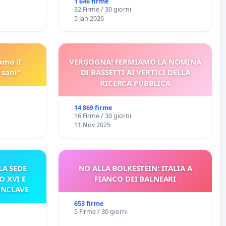
1 646 firme
32 Firme / 30 giorni
5 Jan 2026
amo il
VERGOGNA! FERMIAMO LA NOMINA
 sani"
DI BASSETTI AI VERTICI DELLA
RICERCA PUBBLICA
14 869 firme
16 Firme / 30 giorni
11 Nov 2025
A SEDE
NO ALLA BOLKESTEIN: ITALIA A
O XVI E
FIANCO DEI BALNEARI
ONCLAVE
653 firme
5 Firme / 30 giorni