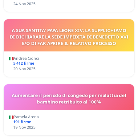
24 Nov 2025
A SUA SANTITA' PAPA LEONE XIV: LA SUPPLICHIAMO
DI DICHIARARE LA SEDE IMPEDITA DI BENEDETTO XVI
E/O DI FAR APRIRE IL RELATIVO PROCESSO
Andrea Cionci
5 412 firme
20 Nov 2025
Aumentare il periodo di congedo per malattia del
bambino retribuito al 100%
Pamela Arena
191 firme
19 Nov 2025