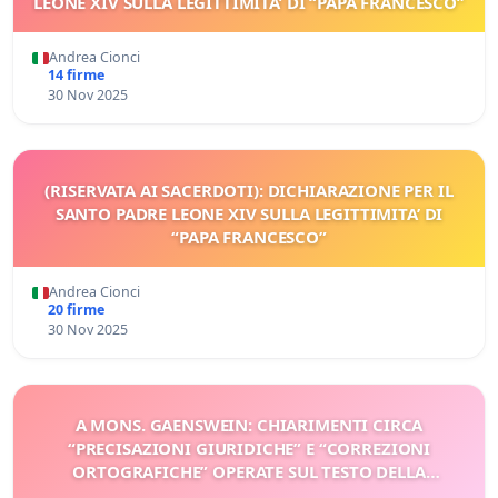
LEONE XIV SULLA LEGITTIMITA’ DI “PAPA FRANCESCO”
Andrea Cionci
14 firme
30 Nov 2025
(RISERVATA AI SACERDOTI): DICHIARAZIONE PER IL
SANTO PADRE LEONE XIV SULLA LEGITTIMITA’ DI
“PAPA FRANCESCO”
Andrea Cionci
20 firme
30 Nov 2025
A MONS. GAENSWEIN: CHIARIMENTI CIRCA
“PRECISAZIONI GIURIDICHE” E “CORREZIONI
ORTOGRAFICHE” OPERATE SUL TESTO DELLA
DECLARATIO