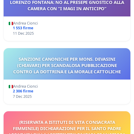
LORENZO FONTANA: NO AL PRESEPE GNOSTICO ALLA
CAMERA CON “I MAGI IN ANTICIPO”
Andrea Cionci
1 553 firme
11 Dec 2025
SANZIONI CANONICHE PER MONS. DEVASINI
(CHIAVARI) PER SCANDALOSA PUBBLICAZIONE
CONTRO LA DOTTRINA E LA MORALE CATTOLICHE
Andrea Cionci
2 306 firme
7 Dec 2025
(RISERVATA A ISTITUTI DI VITA CONSACRATA
FEMMINILE) DICHIARAZIONE PER IL SANTO PADRE