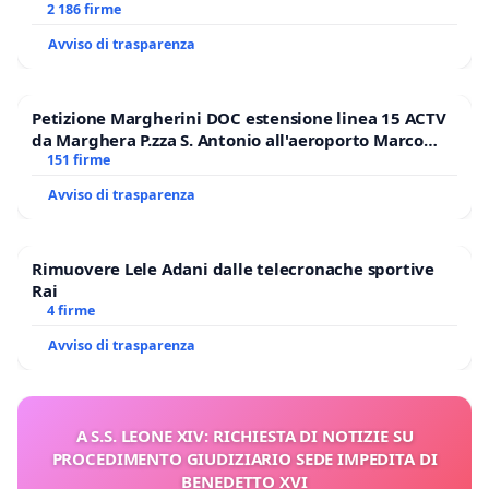
MILANO
2 186 firme
Avviso di trasparenza
Petizione Margherini DOC estensione linea 15 ACTV
da Marghera P.zza S. Antonio all'aeroporto Marco
Polo tariffa a € 1,50
151 firme
Avviso di trasparenza
Rimuovere Lele Adani dalle telecronache sportive
Rai
4 firme
Avviso di trasparenza
A S.S. LEONE XIV: RICHIESTA DI NOTIZIE SU
PROCEDIMENTO GIUDIZIARIO SEDE IMPEDITA DI
BENEDETTO XVI