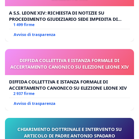
A S.S. LEONE XIV: RICHIESTA DI NOTIZIE SU
PROCEDIMENTO GIUDIZIARIO SEDE IMPEDITA DI
BENEDETTO XVI
1 499 firme
Avviso di trasparenza
DIFFIDA COLLETTIVA E ISTANZA FORMALE DI
ACCERTAMENTO CANONICO SU ELEZIONE LEONE XIV
DIFFIDA COLLETTIVA E ISTANZA FORMALE DI
ACCERTAMENTO CANONICO SU ELEZIONE LEONE XIV
2 937 firme
Avviso di trasparenza
CHIARIMENTO DOTTRINALE E INTERVENTO SU
ARTICOLO DI PADRE ANTONIO SPADARO