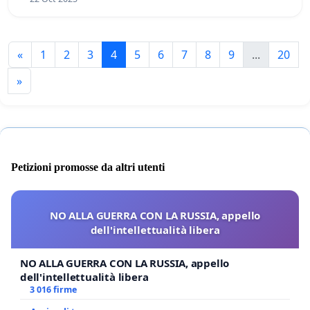
«
1
2
3
4
5
6
7
8
9
...
20
»
Petizioni promosse da altri utenti
NO ALLA GUERRA CON LA RUSSIA, appello
dell'intellettualità libera
NO ALLA GUERRA CON LA RUSSIA, appello
dell'intellettualità libera
3 016 firme