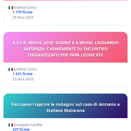
Andrea Cionci
1 779 firme
25 Nov 2025
A S.E.R. MONS. JOSE’ GOMEZ E A MONS. LEONARDO
SAPIENZA: CHIARIMENTI SU INCONTRO
ORGANIZZATO PER PAPA LEONE XIV
Andrea Cionci
1 541 firme
25 Nov 2025
Facciamo riaprire le indagini sul caso di Antonio e
Stefano Maiorana
Giuseppe Cardile
237 firme