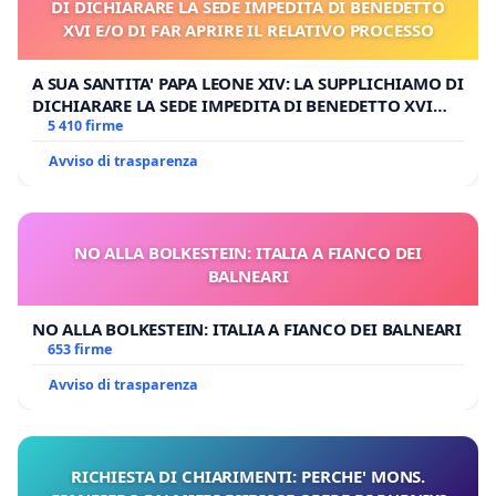
DI DICHIARARE LA SEDE IMPEDITA DI BENEDETTO
XVI E/O DI FAR APRIRE IL RELATIVO PROCESSO
A SUA SANTITA' PAPA LEONE XIV: LA SUPPLICHIAMO DI
DICHIARARE LA SEDE IMPEDITA DI BENEDETTO XVI
E/O DI FAR APRIRE IL RELATIVO PROCESSO
5 410 firme
Avviso di trasparenza
NO ALLA BOLKESTEIN: ITALIA A FIANCO DEI
BALNEARI
NO ALLA BOLKESTEIN: ITALIA A FIANCO DEI BALNEARI
653 firme
Avviso di trasparenza
RICHIESTA DI CHIARIMENTI: PERCHE' MONS.