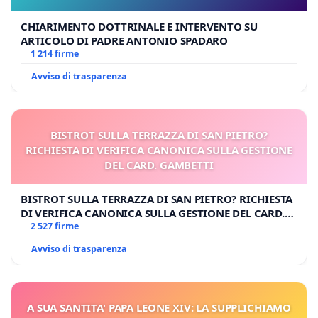
CHIARIMENTO DOTTRINALE E INTERVENTO SU
ARTICOLO DI PADRE ANTONIO SPADARO
1 214 firme
Avviso di trasparenza
BISTROT SULLA TERRAZZA DI SAN PIETRO?
RICHIESTA DI VERIFICA CANONICA SULLA GESTIONE
DEL CARD. GAMBETTI
BISTROT SULLA TERRAZZA DI SAN PIETRO? RICHIESTA
DI VERIFICA CANONICA SULLA GESTIONE DEL CARD.
GAMBETTI
2 527 firme
Avviso di trasparenza
A SUA SANTITA' PAPA LEONE XIV: LA SUPPLICHIAMO