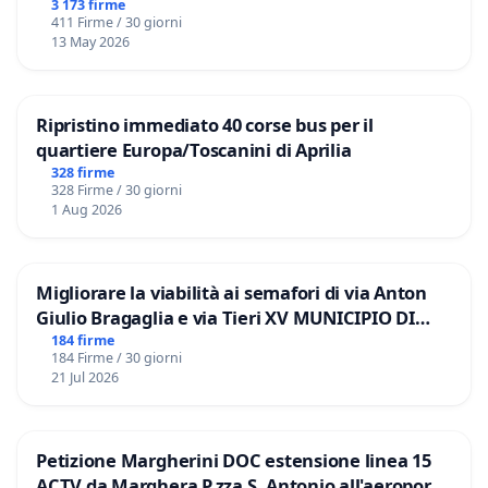
3 173 firme
411 Firme / 30 giorni
13 May 2026
Ripristino immediato 40 corse bus per il
quartiere Europa/Toscanini di Aprilia
328 firme
328 Firme / 30 giorni
1 Aug 2026
Migliorare la viabilità ai semafori di via Anton
Giulio Bragaglia e via Tieri XV MUNICIPIO DI
ROMA
184 firme
184 Firme / 30 giorni
21 Jul 2026
Petizione Margherini DOC estensione linea 15
ACTV da Marghera P.zza S. Antonio all'aeroporto