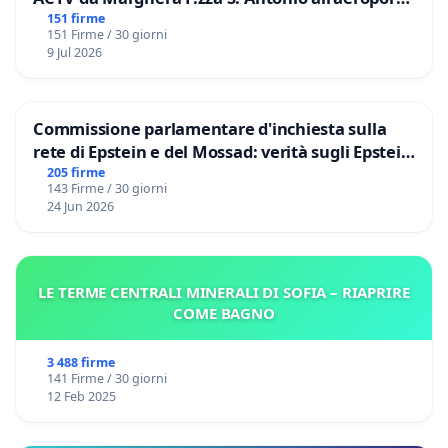
Marco Polo tariffa a € 1,50
151 firme
151 Firme / 30 giorni
9 Jul 2026
Commissione parlamentare d'inchiesta sulla
rete di Epstein e del Mossad: verità sugli Epstein
Files
205 firme
143 Firme / 30 giorni
24 Jun 2026
LE TERME CENTRALI MINERALI DI SOFIA – RIAPRIRE
COME BAGNO
3 488 firme
141 Firme / 30 giorni
12 Feb 2025