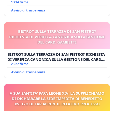
1 214 firme
Avviso di trasparenza
BISTROT SULLA TERRAZZA DI SAN PIETRO?
RICHIESTA DI VERIFICA CANONICA SULLA GESTIONE
DEL CARD. GAMBETTI
BISTROT SULLA TERRAZZA DI SAN PIETRO? RICHIESTA
DI VERIFICA CANONICA SULLA GESTIONE DEL CARD.
GAMBETTI
2 527 firme
Avviso di trasparenza
A SUA SANTITA' PAPA LEONE XIV: LA SUPPLICHIAMO
DI DICHIARARE LA SEDE IMPEDITA DI BENEDETTO
XVI E/O DI FAR APRIRE IL RELATIVO PROCESSO