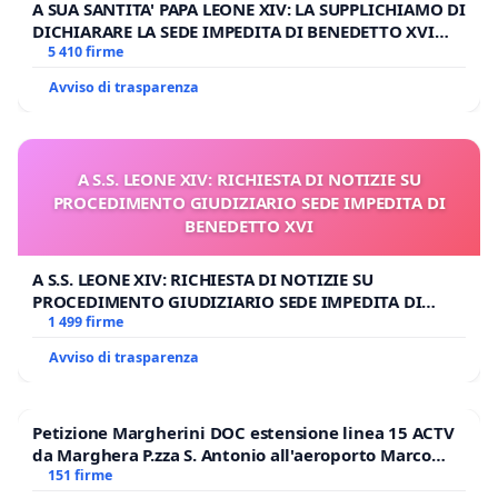
A SUA SANTITA' PAPA LEONE XIV: LA SUPPLICHIAMO DI
DICHIARARE LA SEDE IMPEDITA DI BENEDETTO XVI
E/O DI FAR APRIRE IL RELATIVO PROCESSO
5 410 firme
Avviso di trasparenza
A S.S. LEONE XIV: RICHIESTA DI NOTIZIE SU
PROCEDIMENTO GIUDIZIARIO SEDE IMPEDITA DI
BENEDETTO XVI
A S.S. LEONE XIV: RICHIESTA DI NOTIZIE SU
PROCEDIMENTO GIUDIZIARIO SEDE IMPEDITA DI
BENEDETTO XVI
1 499 firme
Avviso di trasparenza
Petizione Margherini DOC estensione linea 15 ACTV
da Marghera P.zza S. Antonio all'aeroporto Marco
Polo tariffa a € 1,50
151 firme