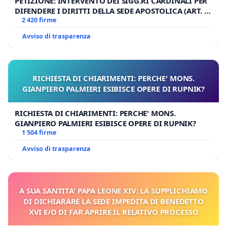
PETIZIONE: INTERVENTO DEI SIGG.RI CARDINALI PER
DIFENDERE I DIRITTI DELLA SEDE APOSTOLICA (ART. 3
UDG)
2 420 firme
Avviso di trasparenza
RICHIESTA DI CHIARIMENTI: PERCHE' MONS.
GIANPIERO PALMIERI ESIBISCE OPERE DI RUPNIK?
RICHIESTA DI CHIARIMENTI: PERCHE' MONS.
GIANPIERO PALMIERI ESIBISCE OPERE DI RUPNIK?
1 504 firme
Avviso di trasparenza
A SUA SANTITA' PAPA LEONE XIV: LA SUPPLICHIAMO
DI DICHIARARE LA SEDE IMPEDITA DI BENEDETTO
XVI E/O DI FAR APRIRE IL RELATIVO PROCESSO