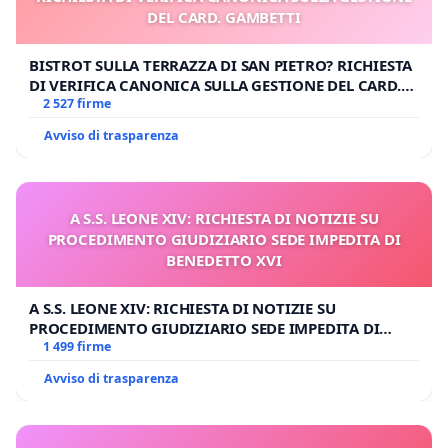
DEL CARD. GAMBETTI
BISTROT SULLA TERRAZZA DI SAN PIETRO? RICHIESTA
DI VERIFICA CANONICA SULLA GESTIONE DEL CARD.
GAMBETTI
2 527 firme
Avviso di trasparenza
A S.S. LEONE XIV: RICHIESTA DI NOTIZIE SU
PROCEDIMENTO GIUDIZIARIO SEDE IMPEDITA DI
BENEDETTO XVI
A S.S. LEONE XIV: RICHIESTA DI NOTIZIE SU
PROCEDIMENTO GIUDIZIARIO SEDE IMPEDITA DI
BENEDETTO XVI
1 499 firme
Avviso di trasparenza