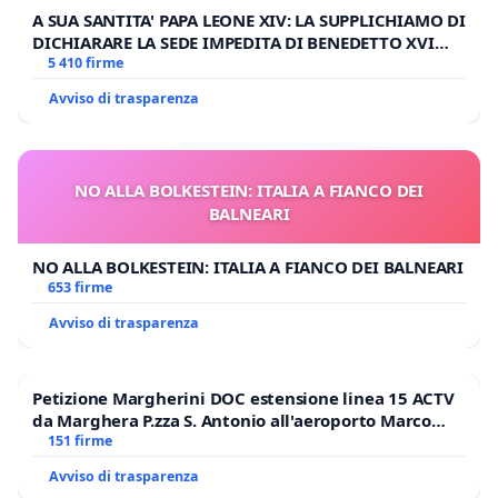
A SUA SANTITA' PAPA LEONE XIV: LA SUPPLICHIAMO DI
DICHIARARE LA SEDE IMPEDITA DI BENEDETTO XVI
E/O DI FAR APRIRE IL RELATIVO PROCESSO
5 410 firme
Avviso di trasparenza
NO ALLA BOLKESTEIN: ITALIA A FIANCO DEI
BALNEARI
NO ALLA BOLKESTEIN: ITALIA A FIANCO DEI BALNEARI
653 firme
Avviso di trasparenza
Petizione Margherini DOC estensione linea 15 ACTV
da Marghera P.zza S. Antonio all'aeroporto Marco
Polo tariffa a € 1,50
151 firme
Avviso di trasparenza