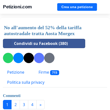
Petizioni.com
Crea una petizione
No all'aumento del 52% della tariffa
autostradale tratta Aosta Morgex
Condividi su Facebook (380)
Petizione
Firme
715
Politica sulla privacy
Commenti
1
2
3
4
»