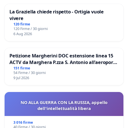
La Graziella chiede rispetto - Ortigia vuole
vivere
120 firme
120 Firme / 30 giorni
6 Aug 2026
Petizione Margherini DOC estensione linea 15
ACTV da Marghera P.zza S. Antonio all'aeroporto
Marco Polo tariffa a € 1,50
151 firme
54 Firme / 30 giorni
9 Jul 2026
NO ALLA GUERRA CON LA RUSSIA, appello
dell'intellettualità libera
3 016 firme
40 Firme / 30 giorni