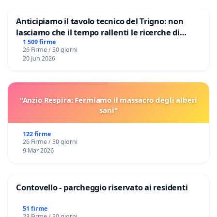
Anticipiamo il tavolo tecnico del Trigno: non
lasciamo che il tempo rallenti le ricerche di
Domenico Racanati
1 509 firme
26 Firme / 30 giorni
20 Jun 2026
"Anzio Respira: Fermiamo il massacro degli alberi
sani"
122 firme
26 Firme / 30 giorni
9 Mar 2026
Contovello - parcheggio riservato ai residenti
51 firme
23 Firme / 30 giorni