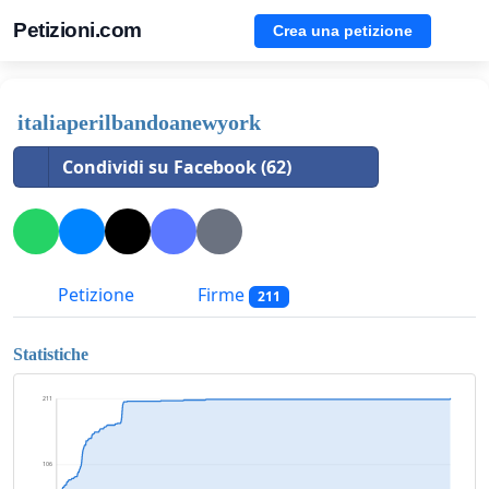
Petizioni.com
Crea una petizione
italiaperilbandoanewyork
Condividi su Facebook (62)
Petizione
Firme
211
Statistiche
211
106