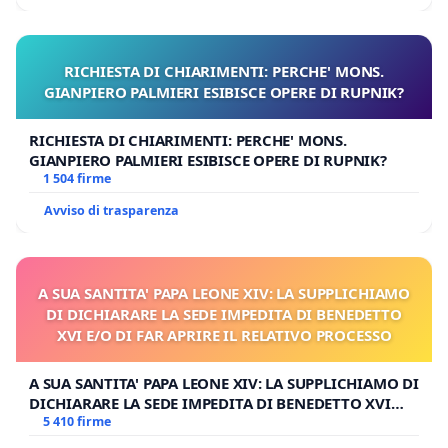
RICHIESTA DI CHIARIMENTI: PERCHE' MONS.
GIANPIERO PALMIERI ESIBISCE OPERE DI RUPNIK?
RICHIESTA DI CHIARIMENTI: PERCHE' MONS.
GIANPIERO PALMIERI ESIBISCE OPERE DI RUPNIK?
1 504 firme
Avviso di trasparenza
A SUA SANTITA' PAPA LEONE XIV: LA SUPPLICHIAMO
DI DICHIARARE LA SEDE IMPEDITA DI BENEDETTO
XVI E/O DI FAR APRIRE IL RELATIVO PROCESSO
A SUA SANTITA' PAPA LEONE XIV: LA SUPPLICHIAMO DI
DICHIARARE LA SEDE IMPEDITA DI BENEDETTO XVI
E/O DI FAR APRIRE IL RELATIVO PROCESSO
5 410 firme