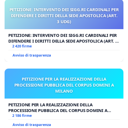
PETIZIONE: INTERVENTO DEI SIGG.RI CARDINALI PER
DIFENDERE I DIRITTI DELLA SEDE APOSTOLICA (ART.
3 UDG)
PETIZIONE: INTERVENTO DEI SIGG.RI CARDINALI PER
DIFENDERE I DIRITTI DELLA SEDE APOSTOLICA (ART. 3
UDG)
2 420 firme
Avviso di trasparenza
PETIZIONE PER LA REALIZZAZIONE DELLA
PROCESSIONE PUBBLICA DEL CORPUS DOMINI A
MILANO
PETIZIONE PER LA REALIZZAZIONE DELLA
PROCESSIONE PUBBLICA DEL CORPUS DOMINI A
MILANO
2 186 firme
Avviso di trasparenza