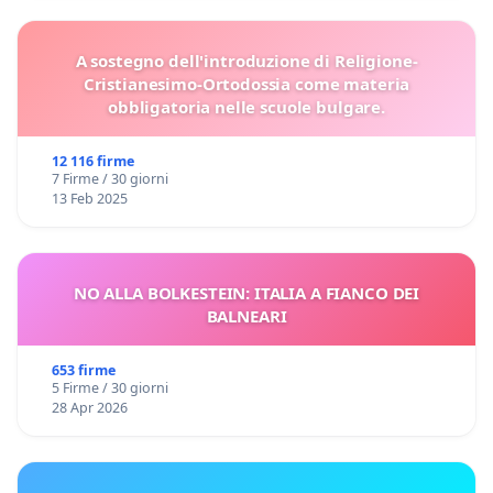
A sostegno dell'introduzione di Religione-
Cristianesimo-Ortodossia come materia
obbligatoria nelle scuole bulgare.
12 116 firme
7 Firme / 30 giorni
13 Feb 2025
NO ALLA BOLKESTEIN: ITALIA A FIANCO DEI
BALNEARI
653 firme
5 Firme / 30 giorni
28 Apr 2026