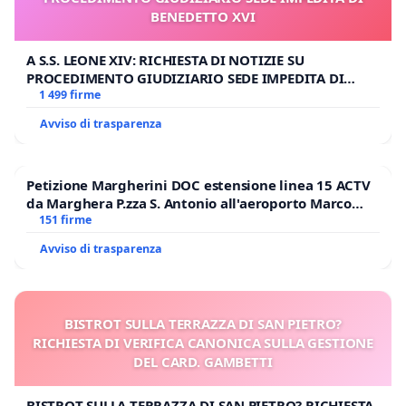
BENEDETTO XVI
A S.S. LEONE XIV: RICHIESTA DI NOTIZIE SU
PROCEDIMENTO GIUDIZIARIO SEDE IMPEDITA DI
BENEDETTO XVI
1 499 firme
Avviso di trasparenza
Petizione Margherini DOC estensione linea 15 ACTV
da Marghera P.zza S. Antonio all'aeroporto Marco
Polo tariffa a € 1,50
151 firme
Avviso di trasparenza
BISTROT SULLA TERRAZZA DI SAN PIETRO?
RICHIESTA DI VERIFICA CANONICA SULLA GESTIONE
DEL CARD. GAMBETTI
BISTROT SULLA TERRAZZA DI SAN PIETRO? RICHIESTA