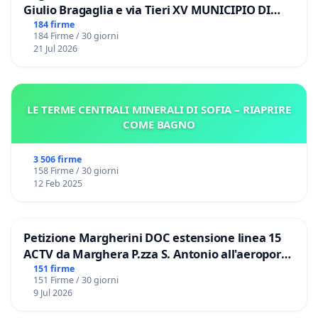
Giulio Bragaglia e via Tieri XV MUNICIPIO DI
ROMA
184 firme
184 Firme / 30 giorni
21 Jul 2026
LE TERME CENTRALI MINERALI DI SOFIA – RIAPRIRE
COME BAGNO
3 506 firme
158 Firme / 30 giorni
12 Feb 2025
Petizione Margherini DOC estensione linea 15
ACTV da Marghera P.zza S. Antonio all'aeroporto
Marco Polo tariffa a € 1,50
151 firme
151 Firme / 30 giorni
9 Jul 2026