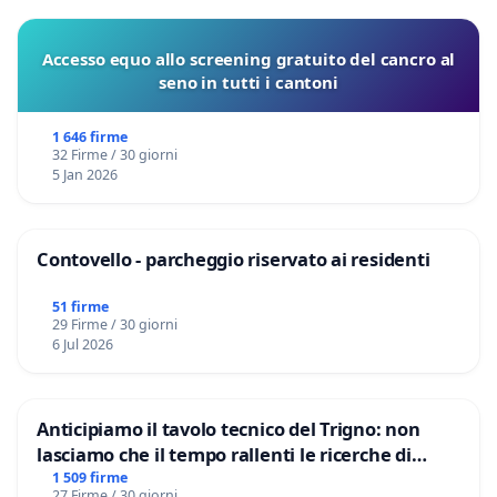
Accesso equo allo screening gratuito del cancro al
seno in tutti i cantoni
1 646 firme
32 Firme / 30 giorni
5 Jan 2026
Contovello - parcheggio riservato ai residenti
51 firme
29 Firme / 30 giorni
6 Jul 2026
Anticipiamo il tavolo tecnico del Trigno: non
lasciamo che il tempo rallenti le ricerche di
Domenico Racanati
1 509 firme
27 Firme / 30 giorni