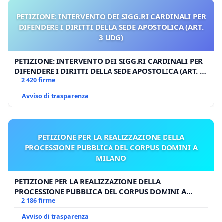
PETIZIONE: INTERVENTO DEI SIGG.RI CARDINALI PER
DIFENDERE I DIRITTI DELLA SEDE APOSTOLICA (ART.
3 UDG)
PETIZIONE: INTERVENTO DEI SIGG.RI CARDINALI PER
DIFENDERE I DIRITTI DELLA SEDE APOSTOLICA (ART. 3
UDG)
2 420 firme
Avviso di trasparenza
PETIZIONE PER LA REALIZZAZIONE DELLA
PROCESSIONE PUBBLICA DEL CORPUS DOMINI A
MILANO
PETIZIONE PER LA REALIZZAZIONE DELLA
PROCESSIONE PUBBLICA DEL CORPUS DOMINI A
MILANO
2 186 firme
Avviso di trasparenza