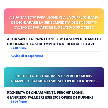
A SUA SANTITA' PAPA LEONE XIV: LA SUPPLICHIAMO
DI DICHIARARE LA SEDE IMPEDITA DI BENEDETTO
XVI E/O DI FAR APRIRE IL RELATIVO PROCESSO
A SUA SANTITA' PAPA LEONE XIV: LA SUPPLICHIAMO DI
DICHIARARE LA SEDE IMPEDITA DI BENEDETTO XVI
E/O DI FAR APRIRE IL RELATIVO PROCESSO
5 410 firme
Avviso di trasparenza
RICHIESTA DI CHIARIMENTI: PERCHE' MONS.
GIANPIERO PALMIERI ESIBISCE OPERE DI RUPNIK?
RICHIESTA DI CHIARIMENTI: PERCHE' MONS.
GIANPIERO PALMIERI ESIBISCE OPERE DI RUPNIK?
1 504 firme