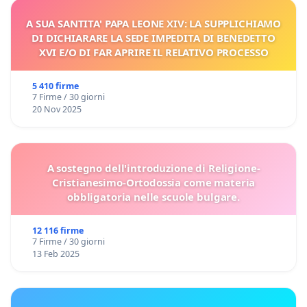
A SUA SANTITA' PAPA LEONE XIV: LA SUPPLICHIAMO
DI DICHIARARE LA SEDE IMPEDITA DI BENEDETTO
XVI E/O DI FAR APRIRE IL RELATIVO PROCESSO
5 410 firme
7 Firme / 30 giorni
20 Nov 2025
A sostegno dell'introduzione di Religione-
Cristianesimo-Ortodossia come materia
obbligatoria nelle scuole bulgare.
12 116 firme
7 Firme / 30 giorni
13 Feb 2025