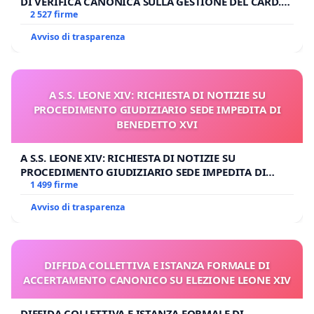
DI VERIFICA CANONICA SULLA GESTIONE DEL CARD.
GAMBETTI
2 527 firme
Avviso di trasparenza
A S.S. LEONE XIV: RICHIESTA DI NOTIZIE SU
PROCEDIMENTO GIUDIZIARIO SEDE IMPEDITA DI
BENEDETTO XVI
A S.S. LEONE XIV: RICHIESTA DI NOTIZIE SU
PROCEDIMENTO GIUDIZIARIO SEDE IMPEDITA DI
BENEDETTO XVI
1 499 firme
Avviso di trasparenza
DIFFIDA COLLETTIVA E ISTANZA FORMALE DI
ACCERTAMENTO CANONICO SU ELEZIONE LEONE XIV
DIFFIDA COLLETTIVA E ISTANZA FORMALE DI