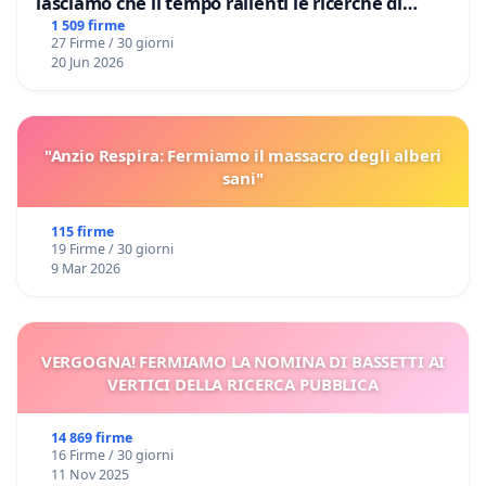
lasciamo che il tempo rallenti le ricerche di
Domenico Racanati
1 509 firme
27 Firme / 30 giorni
20 Jun 2026
"Anzio Respira: Fermiamo il massacro degli alberi
sani"
115 firme
19 Firme / 30 giorni
9 Mar 2026
VERGOGNA! FERMIAMO LA NOMINA DI BASSETTI AI
VERTICI DELLA RICERCA PUBBLICA
14 869 firme
16 Firme / 30 giorni
11 Nov 2025