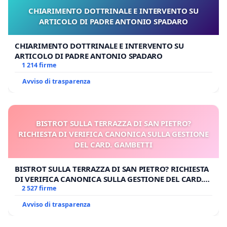
CHIARIMENTO DOTTRINALE E INTERVENTO SU
ARTICOLO DI PADRE ANTONIO SPADARO
CHIARIMENTO DOTTRINALE E INTERVENTO SU
ARTICOLO DI PADRE ANTONIO SPADARO
1 214 firme
Avviso di trasparenza
BISTROT SULLA TERRAZZA DI SAN PIETRO?
RICHIESTA DI VERIFICA CANONICA SULLA GESTIONE
DEL CARD. GAMBETTI
BISTROT SULLA TERRAZZA DI SAN PIETRO? RICHIESTA
DI VERIFICA CANONICA SULLA GESTIONE DEL CARD.
GAMBETTI
2 527 firme
Avviso di trasparenza