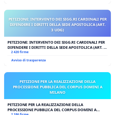
PETIZIONE: INTERVENTO DEI SIGG.RI CARDINALI PER
DIFENDERE I DIRITTI DELLA SEDE APOSTOLICA (ART.
3 UDG)
PETIZIONE: INTERVENTO DEI SIGG.RI CARDINALI PER
DIFENDERE I DIRITTI DELLA SEDE APOSTOLICA (ART. 3
UDG)
2 420 firme
Avviso di trasparenza
PETIZIONE PER LA REALIZZAZIONE DELLA
PROCESSIONE PUBBLICA DEL CORPUS DOMINI A
MILANO
PETIZIONE PER LA REALIZZAZIONE DELLA
PROCESSIONE PUBBLICA DEL CORPUS DOMINI A
MILANO
2 186 firme