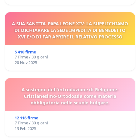
A SUA SANTITA' PAPA LEONE XIV: LA SUPPLICHIAMO
DI DICHIARARE LA SEDE IMPEDITA DI BENEDETTO
XVI E/O DI FAR APRIRE IL RELATIVO PROCESSO
5 410 firme
7 Firme / 30 giorni
20 Nov 2025
A sostegno dell'introduzione di Religione-
Cristianesimo-Ortodossia come materia
obbligatoria nelle scuole bulgare.
12 116 firme
7 Firme / 30 giorni
13 Feb 2025