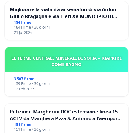
Migliorare la viabilità ai semafori di via Anton
Giulio Bragaglia e via Tieri XV MUNICIPIO DI
ROMA
184 firme
184 Firme / 30 giorni
21 Jul 2026
LE TERME CENTRALI MINERALI DI SOFIA – RIAPRIRE
COME BAGNO
3 507 firme
159 Firme / 30 giorni
12 Feb 2025
Petizione Margherini DOC estensione linea 15
ACTV da Marghera P.zza S. Antonio all'aeroporto
Marco Polo tariffa a € 1,50
151 firme
151 Firme / 30 giorni