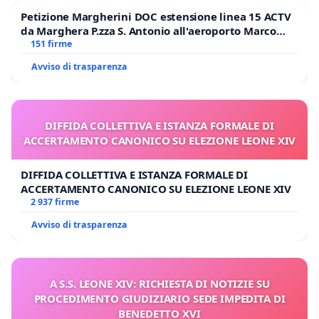
Petizione Margherini DOC estensione linea 15 ACTV
da Marghera P.zza S. Antonio all'aeroporto Marco
Polo tariffa a € 1,50
151 firme
Avviso di trasparenza
DIFFIDA COLLETTIVA E ISTANZA FORMALE DI
ACCERTAMENTO CANONICO SU ELEZIONE LEONE XIV
DIFFIDA COLLETTIVA E ISTANZA FORMALE DI
ACCERTAMENTO CANONICO SU ELEZIONE LEONE XIV
2 937 firme
Avviso di trasparenza
A S.S. LEONE XIV: RICHIESTA DI NOTIZIE SU
PROCEDIMENTO GIUDIZIARIO SEDE IMPEDITA DI
BENEDETTO XVI