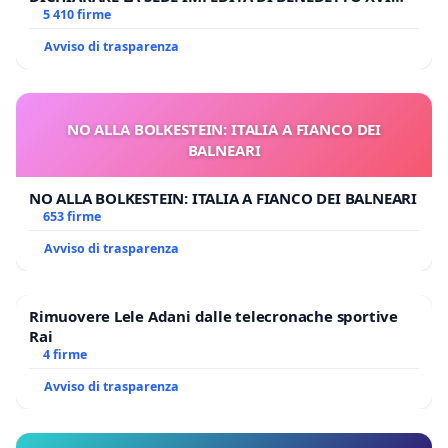
E/O DI FAR APRIRE IL RELATIVO PROCESSO
5 410 firme
Avviso di trasparenza
NO ALLA BOLKESTEIN: ITALIA A FIANCO DEI
BALNEARI
NO ALLA BOLKESTEIN: ITALIA A FIANCO DEI BALNEARI
653 firme
Avviso di trasparenza
Rimuovere Lele Adani dalle telecronache sportive
Rai
4 firme
Avviso di trasparenza