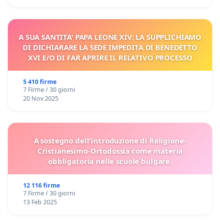
A SUA SANTITA' PAPA LEONE XIV: LA SUPPLICHIAMO
DI DICHIARARE LA SEDE IMPEDITA DI BENEDETTO
XVI E/O DI FAR APRIRE IL RELATIVO PROCESSO
5 410 firme
7 Firme / 30 giorni
20 Nov 2025
A sostegno dell'introduzione di Religione-
Cristianesimo-Ortodossia come materia
obbligatoria nelle scuole bulgare.
12 116 firme
7 Firme / 30 giorni
13 Feb 2025