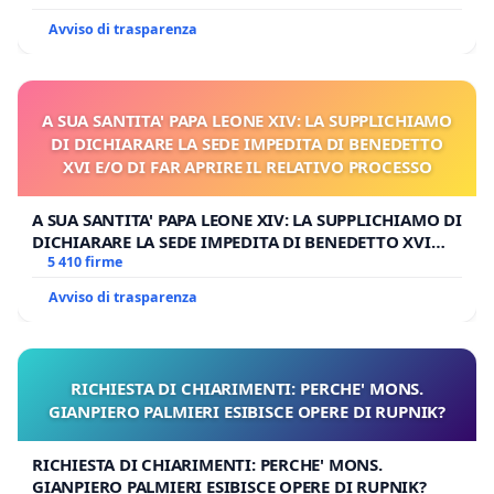
Avviso di trasparenza
A SUA SANTITA' PAPA LEONE XIV: LA SUPPLICHIAMO
DI DICHIARARE LA SEDE IMPEDITA DI BENEDETTO
XVI E/O DI FAR APRIRE IL RELATIVO PROCESSO
A SUA SANTITA' PAPA LEONE XIV: LA SUPPLICHIAMO DI
DICHIARARE LA SEDE IMPEDITA DI BENEDETTO XVI
E/O DI FAR APRIRE IL RELATIVO PROCESSO
5 410 firme
Avviso di trasparenza
RICHIESTA DI CHIARIMENTI: PERCHE' MONS.
GIANPIERO PALMIERI ESIBISCE OPERE DI RUPNIK?
RICHIESTA DI CHIARIMENTI: PERCHE' MONS.
GIANPIERO PALMIERI ESIBISCE OPERE DI RUPNIK?