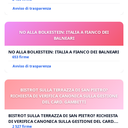
Avviso di trasparenza
NO ALLA BOLKESTEIN: ITALIA A FIANCO DEI
BALNEARI
NO ALLA BOLKESTEIN: ITALIA A FIANCO DEI BALNEARI
653 firme
Avviso di trasparenza
BISTROT SULLA TERRAZZA DI SAN PIETRO?
RICHIESTA DI VERIFICA CANONICA SULLA GESTIONE
DEL CARD. GAMBETTI
BISTROT SULLA TERRAZZA DI SAN PIETRO? RICHIESTA
DI VERIFICA CANONICA SULLA GESTIONE DEL CARD.
GAMBETTI
2 527 firme