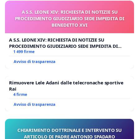
A S.S. LEONE XIV: RICHIESTA DI NOTIZIE SU
PROCEDIMENTO GIUDIZIARIO SEDE IMPEDITA DI
BENEDETTO XVI
A S.S. LEONE XIV: RICHIESTA DI NOTIZIE SU
PROCEDIMENTO GIUDIZIARIO SEDE IMPEDITA DI
BENEDETTO XVI
1 499 firme
Avviso di trasparenza
Rimuovere Lele Adani dalle telecronache sportive
Rai
4 firme
Avviso di trasparenza
CHIARIMENTO DOTTRINALE E INTERVENTO SU
ARTICOLO DI PADRE ANTONIO SPADARO