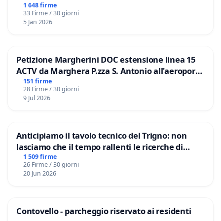
1 648 firme
33 Firme / 30 giorni
5 Jan 2026
Petizione Margherini DOC estensione linea 15
ACTV da Marghera P.zza S. Antonio all'aeroporto
Marco Polo tariffa a € 1,50
151 firme
28 Firme / 30 giorni
9 Jul 2026
Anticipiamo il tavolo tecnico del Trigno: non
lasciamo che il tempo rallenti le ricerche di
Domenico Racanati
1 509 firme
26 Firme / 30 giorni
20 Jun 2026
Contovello - parcheggio riservato ai residenti