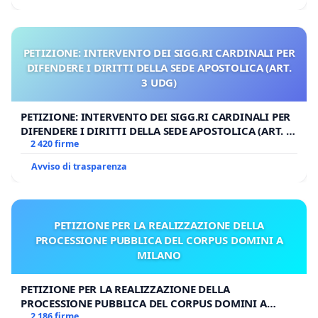
PETIZIONE: INTERVENTO DEI SIGG.RI CARDINALI PER
DIFENDERE I DIRITTI DELLA SEDE APOSTOLICA (ART.
3 UDG)
PETIZIONE: INTERVENTO DEI SIGG.RI CARDINALI PER
DIFENDERE I DIRITTI DELLA SEDE APOSTOLICA (ART. 3
UDG)
2 420 firme
Avviso di trasparenza
PETIZIONE PER LA REALIZZAZIONE DELLA
PROCESSIONE PUBBLICA DEL CORPUS DOMINI A
MILANO
PETIZIONE PER LA REALIZZAZIONE DELLA
PROCESSIONE PUBBLICA DEL CORPUS DOMINI A
MILANO
2 186 firme