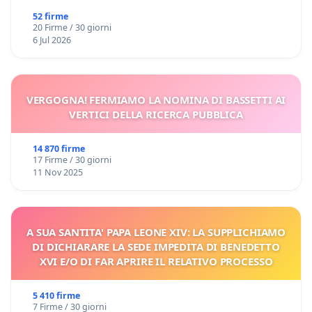
52 firme
20 Firme / 30 giorni
6 Jul 2026
VERGOGNA! FERMIAMO LA NOMINA DI BASSETTI AI
VERTICI DELLA RICERCA PUBBLICA
14 870 firme
17 Firme / 30 giorni
11 Nov 2025
A SUA SANTITA' PAPA LEONE XIV: LA SUPPLICHIAMO
DI DICHIARARE LA SEDE IMPEDITA DI BENEDETTO
XVI E/O DI FAR APRIRE IL RELATIVO PROCESSO
5 410 firme
7 Firme / 30 giorni