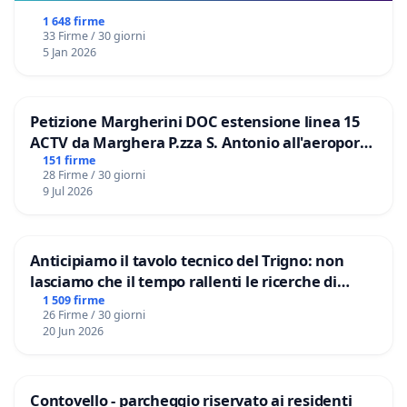
1 648 firme
33 Firme / 30 giorni
5 Jan 2026
Petizione Margherini DOC estensione linea 15
ACTV da Marghera P.zza S. Antonio all'aeroporto
Marco Polo tariffa a € 1,50
151 firme
28 Firme / 30 giorni
9 Jul 2026
Anticipiamo il tavolo tecnico del Trigno: non
lasciamo che il tempo rallenti le ricerche di
Domenico Racanati
1 509 firme
26 Firme / 30 giorni
20 Jun 2026
Contovello - parcheggio riservato ai residenti