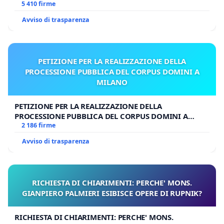
E/O DI FAR APRIRE IL RELATIVO PROCESSO
5 410 firme
Avviso di trasparenza
PETIZIONE PER LA REALIZZAZIONE DELLA
PROCESSIONE PUBBLICA DEL CORPUS DOMINI A
MILANO
PETIZIONE PER LA REALIZZAZIONE DELLA
PROCESSIONE PUBBLICA DEL CORPUS DOMINI A
MILANO
2 186 firme
Avviso di trasparenza
RICHIESTA DI CHIARIMENTI: PERCHE' MONS.
GIANPIERO PALMIERI ESIBISCE OPERE DI RUPNIK?
RICHIESTA DI CHIARIMENTI: PERCHE' MONS.