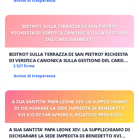
Avviso di trasparenza
BISTROT SULLA TERRAZZA DI SAN PIETRO?
RICHIESTA DI VERIFICA CANONICA SULLA GESTIONE
DEL CARD. GAMBETTI
BISTROT SULLA TERRAZZA DI SAN PIETRO? RICHIESTA
DI VERIFICA CANONICA SULLA GESTIONE DEL CARD.
GAMBETTI
2 527 firme
Avviso di trasparenza
A SUA SANTITA' PAPA LEONE XIV: LA SUPPLICHIAMO
DI DICHIARARE LA SEDE IMPEDITA DI BENEDETTO
XVI E/O DI FAR APRIRE IL RELATIVO PROCESSO
A SUA SANTITA' PAPA LEONE XIV: LA SUPPLICHIAMO DI
DICHIARARE LA SEDE IMPEDITA DI BENEDETTO XVI