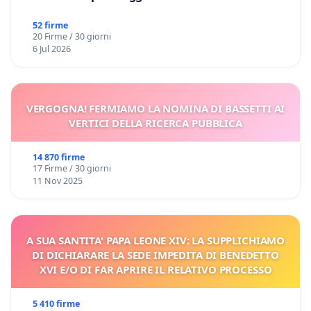
52 firme
20 Firme / 30 giorni
6 Jul 2026
VERGOGNA! FERMIAMO LA NOMINA DI BASSETTI AI
VERTICI DELLA RICERCA PUBBLICA
14 870 firme
17 Firme / 30 giorni
11 Nov 2025
A SUA SANTITA' PAPA LEONE XIV: LA SUPPLICHIAMO
DI DICHIARARE LA SEDE IMPEDITA DI BENEDETTO
XVI E/O DI FAR APRIRE IL RELATIVO PROCESSO
5 410 firme