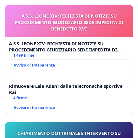
A S.S. LEONE XIV: RICHIESTA DI NOTIZIE SU
PROCEDIMENTO GIUDIZIARIO SEDE IMPEDITA DI
BENEDETTO XVI
A S.S. LEONE XIV: RICHIESTA DI NOTIZIE SU
PROCEDIMENTO GIUDIZIARIO SEDE IMPEDITA DI
BENEDETTO XVI
1 499 firme
Avviso di trasparenza
Rimuovere Lele Adani dalle telecronache sportive
Rai
4 firme
Avviso di trasparenza
CHIARIMENTO DOTTRINALE E INTERVENTO SU