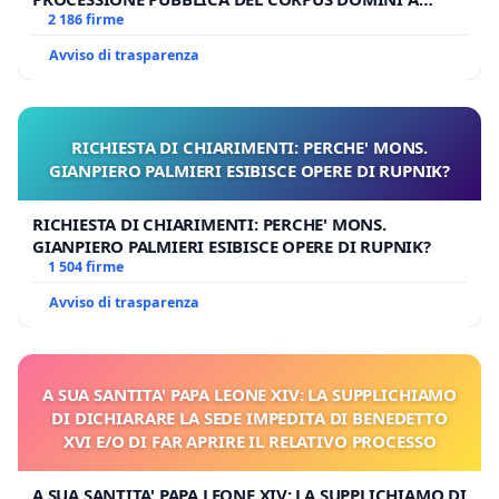
MILANO
2 186 firme
Avviso di trasparenza
RICHIESTA DI CHIARIMENTI: PERCHE' MONS.
GIANPIERO PALMIERI ESIBISCE OPERE DI RUPNIK?
RICHIESTA DI CHIARIMENTI: PERCHE' MONS.
GIANPIERO PALMIERI ESIBISCE OPERE DI RUPNIK?
1 504 firme
Avviso di trasparenza
A SUA SANTITA' PAPA LEONE XIV: LA SUPPLICHIAMO
DI DICHIARARE LA SEDE IMPEDITA DI BENEDETTO
XVI E/O DI FAR APRIRE IL RELATIVO PROCESSO
A SUA SANTITA' PAPA LEONE XIV: LA SUPPLICHIAMO DI