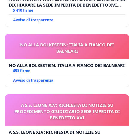
DICHIARARE LA SEDE IMPEDITA DI BENEDETTO XVI
E/O DI FAR APRIRE IL RELATIVO PROCESSO
5 410 firme
Avviso di trasparenza
NO ALLA BOLKESTEIN: ITALIA A FIANCO DEI
BALNEARI
NO ALLA BOLKESTEIN: ITALIA A FIANCO DEI BALNEARI
653 firme
Avviso di trasparenza
A S.S. LEONE XIV: RICHIESTA DI NOTIZIE SU
PROCEDIMENTO GIUDIZIARIO SEDE IMPEDITA DI
BENEDETTO XVI
A S.S. LEONE XIV: RICHIESTA DI NOTIZIE SU