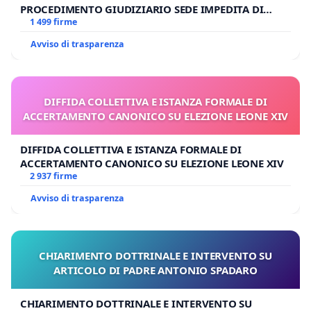
PROCEDIMENTO GIUDIZIARIO SEDE IMPEDITA DI
BENEDETTO XVI
1 499 firme
Avviso di trasparenza
DIFFIDA COLLETTIVA E ISTANZA FORMALE DI
ACCERTAMENTO CANONICO SU ELEZIONE LEONE XIV
DIFFIDA COLLETTIVA E ISTANZA FORMALE DI
ACCERTAMENTO CANONICO SU ELEZIONE LEONE XIV
2 937 firme
Avviso di trasparenza
CHIARIMENTO DOTTRINALE E INTERVENTO SU
ARTICOLO DI PADRE ANTONIO SPADARO
CHIARIMENTO DOTTRINALE E INTERVENTO SU