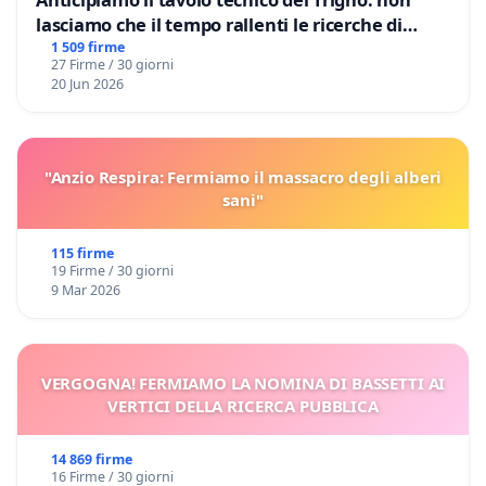
lasciamo che il tempo rallenti le ricerche di
Domenico Racanati
1 509 firme
27 Firme / 30 giorni
20 Jun 2026
"Anzio Respira: Fermiamo il massacro degli alberi
sani"
115 firme
19 Firme / 30 giorni
9 Mar 2026
VERGOGNA! FERMIAMO LA NOMINA DI BASSETTI AI
VERTICI DELLA RICERCA PUBBLICA
14 869 firme
16 Firme / 30 giorni