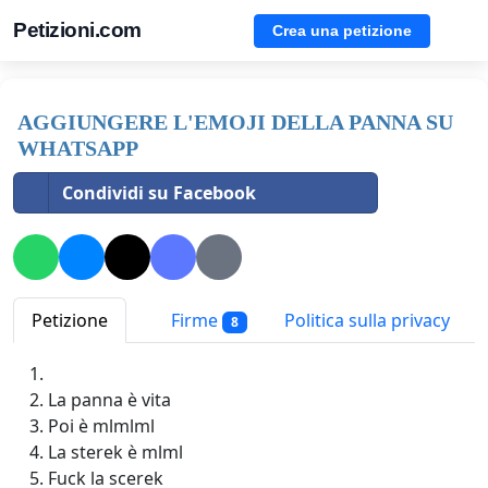
Petizioni.com
Crea una petizione
AGGIUNGERE L'EMOJI DELLA PANNA SU
WHATSAPP
Condividi su Facebook
Petizione
Firme
Politica sulla privacy
8
La panna è vita
Poi è mlmlml
La sterek è mlml
Fuck la scerek