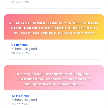
11 Nov 2025
A SUA SANTITA' PAPA LEONE XIV: LA SUPPLICHIAMO
DI DICHIARARE LA SEDE IMPEDITA DI BENEDETTO
XVI E/O DI FAR APRIRE IL RELATIVO PROCESSO
5 410 firme
7 Firme / 30 giorni
20 Nov 2025
A sostegno dell'introduzione di Religione-
Cristianesimo-Ortodossia come materia
obbligatoria nelle scuole bulgare.
12 116 firme
7 Firme / 30 giorni
13 Feb 2025