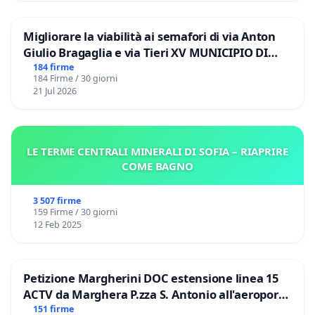
Migliorare la viabilità ai semafori di via Anton
Giulio Bragaglia e via Tieri XV MUNICIPIO DI
ROMA
184 firme
184 Firme / 30 giorni
21 Jul 2026
LE TERME CENTRALI MINERALI DI SOFIA – RIAPRIRE
COME BAGNO
3 507 firme
159 Firme / 30 giorni
12 Feb 2025
Petizione Margherini DOC estensione linea 15
ACTV da Marghera P.zza S. Antonio all'aeroporto
Marco Polo tariffa a € 1,50
151 firme