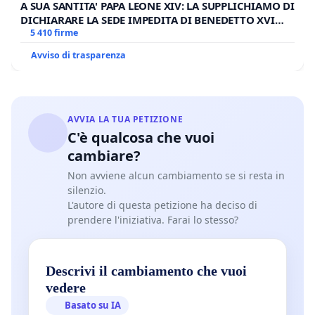
A SUA SANTITA' PAPA LEONE XIV: LA SUPPLICHIAMO DI
DICHIARARE LA SEDE IMPEDITA DI BENEDETTO XVI
E/O DI FAR APRIRE IL RELATIVO PROCESSO
5 410 firme
Avviso di trasparenza
AVVIA LA TUA PETIZIONE
C'è qualcosa che vuoi
cambiare?
Non avviene alcun cambiamento se si resta in
silenzio.
L'autore di questa petizione ha deciso di
prendere l'iniziativa. Farai lo stesso?
Descrivi il cambiamento che vuoi
vedere
Basato su IA