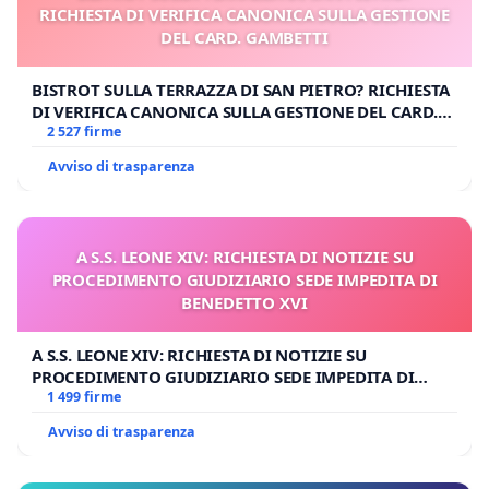
RICHIESTA DI VERIFICA CANONICA SULLA GESTIONE
DEL CARD. GAMBETTI
BISTROT SULLA TERRAZZA DI SAN PIETRO? RICHIESTA
DI VERIFICA CANONICA SULLA GESTIONE DEL CARD.
GAMBETTI
2 527 firme
Avviso di trasparenza
A S.S. LEONE XIV: RICHIESTA DI NOTIZIE SU
PROCEDIMENTO GIUDIZIARIO SEDE IMPEDITA DI
BENEDETTO XVI
A S.S. LEONE XIV: RICHIESTA DI NOTIZIE SU
PROCEDIMENTO GIUDIZIARIO SEDE IMPEDITA DI
BENEDETTO XVI
1 499 firme
Avviso di trasparenza