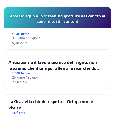
Accesso equo allo screening gratuito del cancro al
seno in tutti i cantoni
1 646 firme
32 Firme / 30 giorni
5 Jan 2026
Anticipiamo il tavolo tecnico del Trigno: non
lasciamo che il tempo rallenti le ricerche di
Domenico Racanati
1 508 firme
29 Firme / 30 giorni
20 Jun 2026
La Graziella chiede rispetto - Ortigia vuole
vivere
18 firme