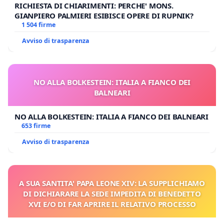
RICHIESTA DI CHIARIMENTI: PERCHE' MONS.
GIANPIERO PALMIERI ESIBISCE OPERE DI RUPNIK?
1 504 firme
Avviso di trasparenza
NO ALLA BOLKESTEIN: ITALIA A FIANCO DEI
BALNEARI
NO ALLA BOLKESTEIN: ITALIA A FIANCO DEI BALNEARI
653 firme
Avviso di trasparenza
A SUA SANTITA' PAPA LEONE XIV: LA SUPPLICHIAMO
DI DICHIARARE LA SEDE IMPEDITA DI BENEDETTO
XVI E/O DI FAR APRIRE IL RELATIVO PROCESSO