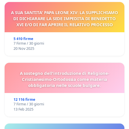
A SUA SANTITA' PAPA LEONE XIV: LA SUPPLICHIAMO
DI DICHIARARE LA SEDE IMPEDITA DI BENEDETTO
XVI E/O DI FAR APRIRE IL RELATIVO PROCESSO
5 410 firme
7 Firme / 30 giorni
20 Nov 2025
A sostegno dell'introduzione di Religione-
Cristianesimo-Ortodossia come materia
obbligatoria nelle scuole bulgare.
12 116 firme
7 Firme / 30 giorni
13 Feb 2025