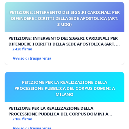
PETIZIONE: INTERVENTO DEI SIGG.RI CARDINALI PER
DIFENDERE I DIRITTI DELLA SEDE APOSTOLICA (ART.
3 UDG)
PETIZIONE: INTERVENTO DEI SIGG.RI CARDINALI PER
DIFENDERE I DIRITTI DELLA SEDE APOSTOLICA (ART. 3
UDG)
2 420 firme
Avviso di trasparenza
PETIZIONE PER LA REALIZZAZIONE DELLA
PROCESSIONE PUBBLICA DEL CORPUS DOMINI A
MILANO
PETIZIONE PER LA REALIZZAZIONE DELLA
PROCESSIONE PUBBLICA DEL CORPUS DOMINI A
MILANO
2 186 firme
Avviso di trasparenza