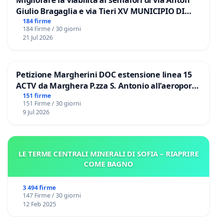
Giulio Bragaglia e via Tieri XV MUNICIPIO DI
ROMA
184 firme
184 Firme / 30 giorni
21 Jul 2026
Petizione Margherini DOC estensione linea 15
ACTV da Marghera P.zza S. Antonio all'aeroporto
Marco Polo tariffa a € 1,50
151 firme
151 Firme / 30 giorni
9 Jul 2026
LE TERME CENTRALI MINERALI DI SOFIA – RIAPRIRE
COME BAGNO
3 494 firme
147 Firme / 30 giorni
12 Feb 2025