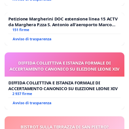
Petizione Margherini DOC estensione linea 15 ACTV
da Marghera P.zza S. Antonio all'aeroporto Marco
Polo tariffa a € 1,50
151 firme
Avviso di trasparenza
DIFFIDA COLLETTIVA E ISTANZA FORMALE DI
ACCERTAMENTO CANONICO SU ELEZIONE LEONE XIV
DIFFIDA COLLETTIVA E ISTANZA FORMALE DI
ACCERTAMENTO CANONICO SU ELEZIONE LEONE XIV
2 937 firme
Avviso di trasparenza
BISTROT SULLA TERRAZZA DI SAN PIETRO?