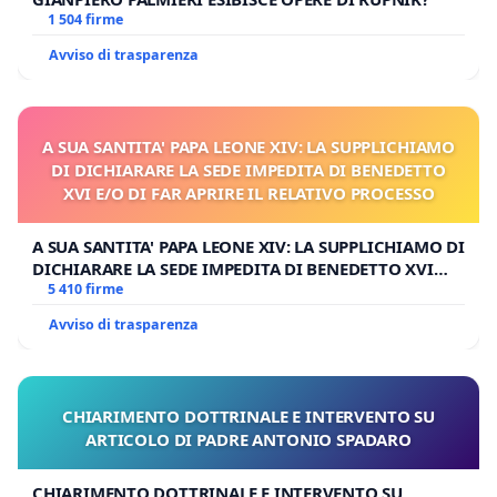
1 504 firme
Avviso di trasparenza
A SUA SANTITA' PAPA LEONE XIV: LA SUPPLICHIAMO
DI DICHIARARE LA SEDE IMPEDITA DI BENEDETTO
XVI E/O DI FAR APRIRE IL RELATIVO PROCESSO
A SUA SANTITA' PAPA LEONE XIV: LA SUPPLICHIAMO DI
DICHIARARE LA SEDE IMPEDITA DI BENEDETTO XVI
E/O DI FAR APRIRE IL RELATIVO PROCESSO
5 410 firme
Avviso di trasparenza
CHIARIMENTO DOTTRINALE E INTERVENTO SU
ARTICOLO DI PADRE ANTONIO SPADARO
CHIARIMENTO DOTTRINALE E INTERVENTO SU