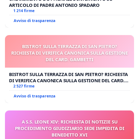
ARTICOLO DI PADRE ANTONIO SPADARO
1 214 firme
Avviso di trasparenza
BISTROT SULLA TERRAZZA DI SAN PIETRO?
RICHIESTA DI VERIFICA CANONICA SULLA GESTIONE
DEL CARD. GAMBETTI
BISTROT SULLA TERRAZZA DI SAN PIETRO? RICHIESTA
DI VERIFICA CANONICA SULLA GESTIONE DEL CARD.
GAMBETTI
2 527 firme
Avviso di trasparenza
A S.S. LEONE XIV: RICHIESTA DI NOTIZIE SU
PROCEDIMENTO GIUDIZIARIO SEDE IMPEDITA DI
BENEDETTO XVI