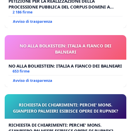
PETIZIONE PER LA REALIZZAZIONE DELLA
PROCESSIONE PUBBLICA DEL CORPUS DOMINI A
MILANO
2 186 firme
Avviso di trasparenza
NO ALLA BOLKESTEIN: ITALIA A FIANCO DEI
BALNEARI
NO ALLA BOLKESTEIN: ITALIA A FIANCO DEI BALNEARI
653 firme
Avviso di trasparenza
RICHIESTA DI CHIARIMENTI: PERCHE' MONS.
GIANPIERO PALMIERI ESIBISCE OPERE DI RUPNIK?
RICHIESTA DI CHIARIMENTI: PERCHE' MONS.
GIANPIERO PALMIERI ESIBISCE OPERE DI RUPNIK?