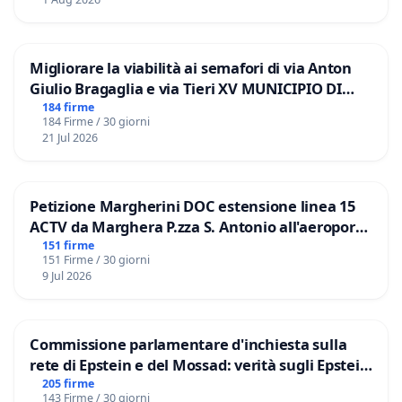
Migliorare la viabilità ai semafori di via Anton
Giulio Bragaglia e via Tieri XV MUNICIPIO DI
ROMA
184 firme
184 Firme / 30 giorni
21 Jul 2026
Petizione Margherini DOC estensione linea 15
ACTV da Marghera P.zza S. Antonio all'aeroporto
Marco Polo tariffa a € 1,50
151 firme
151 Firme / 30 giorni
9 Jul 2026
Commissione parlamentare d'inchiesta sulla
rete di Epstein e del Mossad: verità sugli Epstein
Files
205 firme
143 Firme / 30 giorni