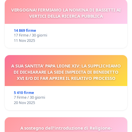
VERGOGNA! FERMIAMO LA NOMINA DI BASSETTI AI
VERTICI DELLA RICERCA PUBBLICA
14 869 firme
17 Firme / 30 giorni
11 Nov 2025
A SUA SANTITA' PAPA LEONE XIV: LA SUPPLICHIAMO
DI DICHIARARE LA SEDE IMPEDITA DI BENEDETTO
XVI E/O DI FAR APRIRE IL RELATIVO PROCESSO
5 410 firme
7 Firme / 30 giorni
20 Nov 2025
A sostegno dell'introduzione di Religione-