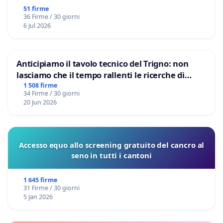
51 firme
36 Firme / 30 giorni
6 Jul 2026
Anticipiamo il tavolo tecnico del Trigno: non
lasciamo che il tempo rallenti le ricerche di
Domenico Racanati
1 508 firme
34 Firme / 30 giorni
20 Jun 2026
Accesso equo allo screening gratuito del cancro al
seno in tutti i cantoni
1 645 firme
31 Firme / 30 giorni
5 Jan 2026