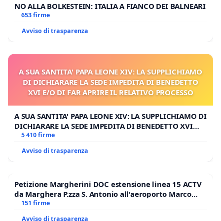
NO ALLA BOLKESTEIN: ITALIA A FIANCO DEI BALNEARI
653 firme
Avviso di trasparenza
A SUA SANTITA' PAPA LEONE XIV: LA SUPPLICHIAMO
DI DICHIARARE LA SEDE IMPEDITA DI BENEDETTO
XVI E/O DI FAR APRIRE IL RELATIVO PROCESSO
A SUA SANTITA' PAPA LEONE XIV: LA SUPPLICHIAMO DI
DICHIARARE LA SEDE IMPEDITA DI BENEDETTO XVI
E/O DI FAR APRIRE IL RELATIVO PROCESSO
5 410 firme
Avviso di trasparenza
Petizione Margherini DOC estensione linea 15 ACTV
da Marghera P.zza S. Antonio all'aeroporto Marco
Polo tariffa a € 1,50
151 firme
Avviso di trasparenza