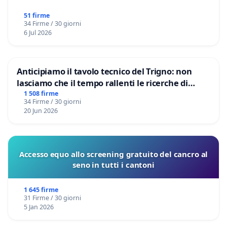
51 firme
34 Firme / 30 giorni
6 Jul 2026
Anticipiamo il tavolo tecnico del Trigno: non
lasciamo che il tempo rallenti le ricerche di
Domenico Racanati
1 508 firme
34 Firme / 30 giorni
20 Jun 2026
Accesso equo allo screening gratuito del cancro al
seno in tutti i cantoni
1 645 firme
31 Firme / 30 giorni
5 Jan 2026