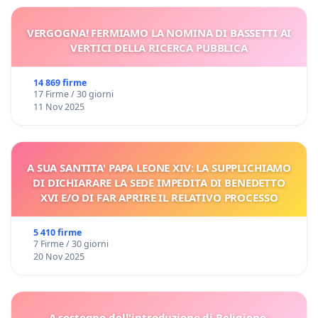
VERGOGNA! FERMIAMO LA NOMINA DI BASSETTI AI
VERTICI DELLA RICERCA PUBBLICA
14 869 firme
17 Firme / 30 giorni
11 Nov 2025
A SUA SANTITA' PAPA LEONE XIV: LA SUPPLICHIAMO
DI DICHIARARE LA SEDE IMPEDITA DI BENEDETTO
XVI E/O DI FAR APRIRE IL RELATIVO PROCESSO
5 410 firme
7 Firme / 30 giorni
20 Nov 2025
A sostegno dell'introduzione di Religione-