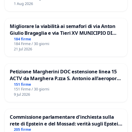
1 Aug 2026
Migliorare la viabilità ai semafori di via Anton
Giulio Bragaglia e via Tieri XV MUNICIPIO DI
ROMA
184 firme
184 Firme / 30 giorni
21 Jul 2026
Petizione Margherini DOC estensione linea 15
ACTV da Marghera P.zza S. Antonio all'aeroporto
Marco Polo tariffa a € 1,50
151 firme
151 Firme / 30 giorni
9 Jul 2026
Commissione parlamentare d'inchiesta sulla
rete di Epstein e del Mossad: verità sugli Epstein
Files
205 firme