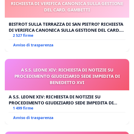
RICHIESTA DI VERIFICA CANONICA SULLA GESTIONE
DEL CARD. GAMBETTI
BISTROT SULLA TERRAZZA DI SAN PIETRO? RICHIESTA
DI VERIFICA CANONICA SULLA GESTIONE DEL CARD.
GAMBETTI
2 527 firme
Avviso di trasparenza
A S.S. LEONE XIV: RICHIESTA DI NOTIZIE SU
PROCEDIMENTO GIUDIZIARIO SEDE IMPEDITA DI
BENEDETTO XVI
A S.S. LEONE XIV: RICHIESTA DI NOTIZIE SU
PROCEDIMENTO GIUDIZIARIO SEDE IMPEDITA DI
BENEDETTO XVI
1 499 firme
Avviso di trasparenza