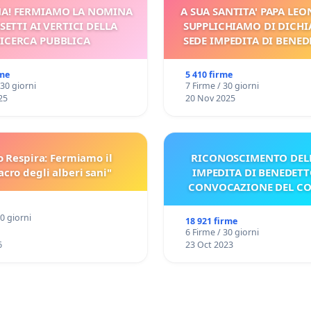
A! FERMIAMO LA NOMINA
A SUA SANTITA' PAPA LEON
SETTI AI VERTICI DELLA
SUPPLICHIAMO DI DICHI
ICERCA PUBBLICA
SEDE IMPEDITA DI BENED
E/O DI FAR APRIRE IL R
PROCESSO
rme
5 410 firme
 30 giorni
7 Firme / 30 giorni
25
20 Nov 2025
o Respira: Fermiamo il
RICONOSCIMENTO DELL
cro degli alberi sani"
IMPEDITA DI BENEDETT
CONVOCAZIONE DEL C
30 giorni
18 921 firme
6 Firme / 30 giorni
6
23 Oct 2023