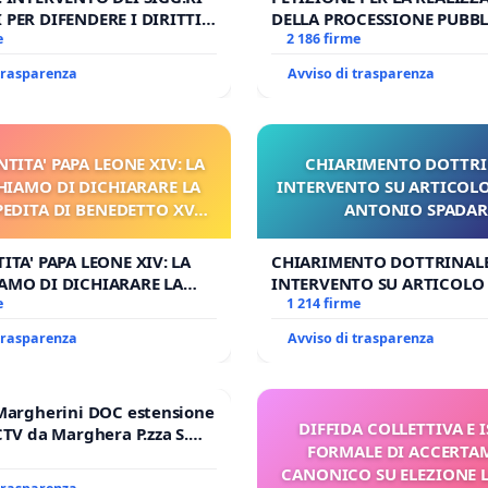
 PER DIFENDERE I DIRITTI
DELLA PROCESSIONE PUBBL
E APOSTOLICA (ART. 3 UDG)
e
CORPUS DOMINI A MILAN
2 186 firme
 trasparenza
Avviso di trasparenza
NTITA' PAPA LEONE XIV: LA
CHIARIMENTO DOTTRI
HIAMO DI DICHIARARE LA
INTERVENTO SU ARTICOLO
PEDITA DI BENEDETTO XVI
ANTONIO SPADA
 FAR APRIRE IL RELATIVO
PROCESSO
ITA' PAPA LEONE XIV: LA
CHIARIMENTO DOTTRINALE
AMO DI DICHIARARE LA
INTERVENTO SU ARTICOLO 
DITA DI BENEDETTO XVI E/O
e
ANTONIO SPADARO
1 214 firme
RIRE IL RELATIVO PROCESSO
 trasparenza
Avviso di trasparenza
Margherini DOC estensione
DIFFIDA COLLETTIVA E 
CTV da Marghera P.zza S.
FORMALE DI ACCERT
l'aeroporto Marco Polo
CANONICO SU ELEZIONE 
 1,50