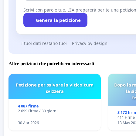
Scrivi con parole tue. L'IA preparerà per te una petizion
Genera la petizione
I tuoi dati restano tuoi
Privacy by design
Altre petizioni che potrebbero interessarti
Petizione per salvare la viticoltura
Dopo la m
svizzera
la s
f
4 087 firme
2 699 Firme / 30 giorni
3 172 fir
411 Firme 
30 Apr 2026
13 May 20