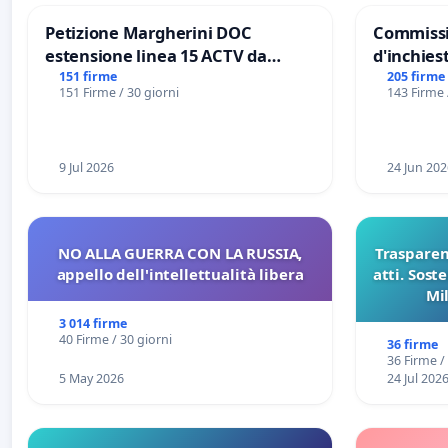
Petizione Margherini DOC
Commissi
estensione linea 15 ACTV da
d'inchiest
Marghera P.zza S. Antonio
del Mossa
151 firme
205 firme
151 Firme / 30 giorni
143 Firme 
all'aeroporto Marco Polo tariffa a
Files
€ 1,50
9 Jul 2026
24 Jun 202
NO ALLA GUERRA CON LA RUSSIA,
Trasparenz
appello dell'intellettualità libera
atti. Sost
Mi
pubblicaz
3 014 firme
sull
40 Firme / 30 giorni
36 firme
36 Firme /
5 May 2026
24 Jul 202