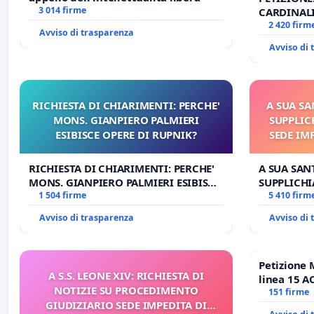
3 014 firme
CARDINALI
DELLA SED
2 420 firm
Avviso di trasparenza
Avviso di
RICHIESTA DI CHIARIMENTI: PERCHE'
A SUA SA
MONS. GIANPIERO PALMIERI
SUPPLIC
ESIBISCE OPERE DI RUPNIK?
SEDE IM
E/O DI
RICHIESTA DI CHIARIMENTI: PERCHE'
A SUA SANT
MONS. GIANPIERO PALMIERI ESIBISCE
SUPPLICHI
OPERE DI RUPNIK?
1 504 firme
SEDE IMPE
5 410 firm
DI FAR AP
Avviso di trasparenza
Avviso di
Petizione 
A S.S. LEONE XIV: RICHIESTA DI
linea 15 A
NOTIZIE SU PROCEDIMENTO
Antonio al
151 firme
GIUDIZIARIO SEDE IMPEDITA DI
tariffa a €