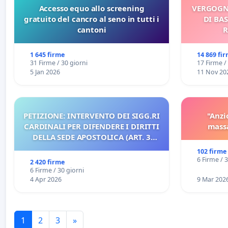
Accesso equo allo screening
VERGOGN
gratuito del cancro al seno in tutti i
DI BAS
cantoni
R
1 645 firme
14 869 fi
31 Firme / 30 giorni
17 Firme /
5 Jan 2026
11 Nov 20
PETIZIONE: INTERVENTO DEI SIGG.RI
"Anzi
CARDINALI PER DIFENDERE I DIRITTI
massa
DELLA SEDE APOSTOLICA (ART. 3
UDG)
102 firme
6 Firme / 
2 420 firme
6 Firme / 30 giorni
4 Apr 2026
9 Mar 202
1
2
3
»