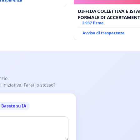
 trasparenza
DIFFIDA COLLETTIVA E IST
FORMALE DI ACCERTAMEN
CANONICO SU ELEZIONE LE
2 937 firme
Avviso di trasparenza
nzio.
iniziativa. Farai lo stesso?
Basato su IA