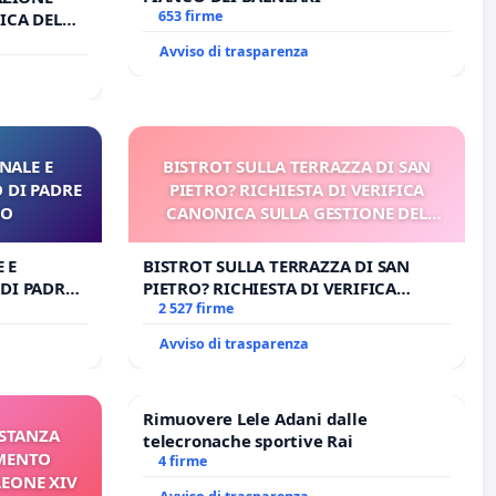
653 firme
ICA DEL
O
Avviso di trasparenza
NALE E
BISTROT SULLA TERRAZZA DI SAN
 DI PADRE
PIETRO? RICHIESTA DI VERIFICA
RO
CANONICA SULLA GESTIONE DEL
CARD. GAMBETTI
 E
BISTROT SULLA TERRAZZA DI SAN
DI PADRE
PIETRO? RICHIESTA DI VERIFICA
CANONICA SULLA GESTIONE DEL
2 527 firme
CARD. GAMBETTI
Avviso di trasparenza
Rimuovere Lele Adani dalle
ISTANZA
telecronache sportive Rai
AMENTO
4 firme
LEONE XIV