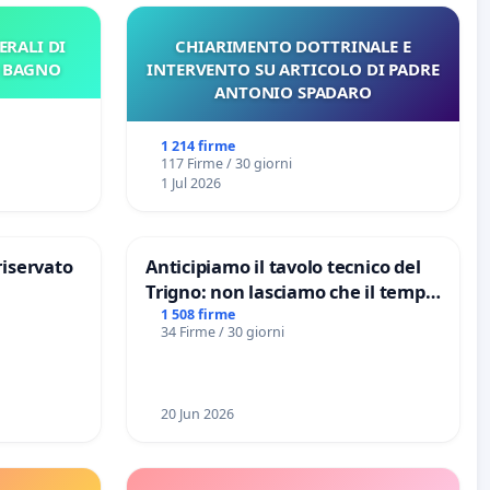
ERALI DI
CHIARIMENTO DOTTRINALE E
E BAGNO
INTERVENTO SU ARTICOLO DI PADRE
ANTONIO SPADARO
1 214 firme
117 Firme / 30 giorni
1 Jul 2026
riservato
Anticipiamo il tavolo tecnico del
Trigno: non lasciamo che il tempo
rallenti le ricerche di Domenico
1 508 firme
34 Firme / 30 giorni
Racanati
20 Jun 2026