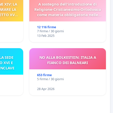
E XIV: LA
A sostegno dell'introduzione di
ARARE LA
Religione-Cristianesimo-Ortodossia
ETTO XVI
come materia obbligatoria nelle
ELATIVO
scuole bulgare.
12 116 firme
7 Firme / 30 giorni
13 Feb 2025
A SEDE
NO ALLA BOLKESTEIN: ITALIA A
O XVI E
FIANCO DEI BALNEARI
ONCLAVE
653 firme
5 Firme / 30 giorni
28 Apr 2026