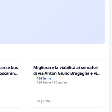
corse bus
Migliorare la viabilità ai semafori
Toscanini
di via Anton Giulio Bragaglia e via
Tieri XV MUNICIPIO DI ROMA
184 firme
184 Firme / 30 giorni
21 Jul 2026