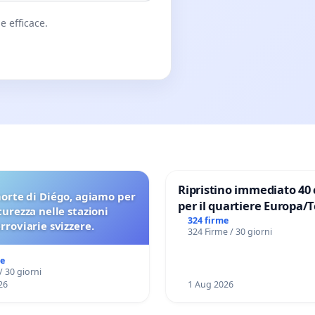
e efficace.
Ripristino immediato 40 
orte di Diégo, agiamo per
per il quartiere Europa/
icurezza nelle stazioni
di Aprilia
324 firme
erroviarie svizzere.
324 Firme / 30 giorni
me
/ 30 giorni
26
1 Aug 2026