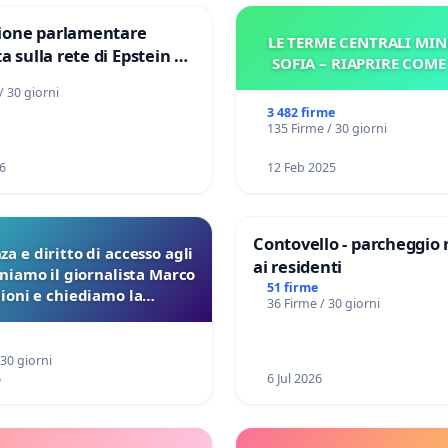
one parlamentare
LE TERME CENTRALI MIN
a sulla rete di Epstein e
SOFIA – RIAPRIRE COM
d: verità sugli Epstein
/ 30 giorni
3 482 firme
135 Firme / 30 giorni
6
12 Feb 2025
Contovello - parcheggio 
a e diritto di accesso agli
ai residenti
eniamo il giornalista Marco
51 firme
lioni e chiediamo la
36 Firme / 30 giorni
ione dei verbali Pfas-Pfba
a Pedemontana Veneta
 30 giorni
6
6 Jul 2026