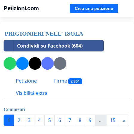
Petizioni.com
Crea una petizione
PRIGIONIERI NELL' ISOLA
Condividi su Facebook (604)
Petizione
Firme
2 851
Visibilità extra
Commenti
1
2
3
4
5
6
7
8
9
...
15
»