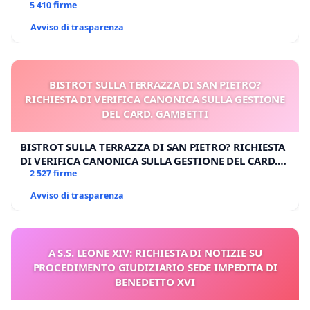
E/O DI FAR APRIRE IL RELATIVO PROCESSO
5 410 firme
Avviso di trasparenza
BISTROT SULLA TERRAZZA DI SAN PIETRO?
RICHIESTA DI VERIFICA CANONICA SULLA GESTIONE
DEL CARD. GAMBETTI
BISTROT SULLA TERRAZZA DI SAN PIETRO? RICHIESTA
DI VERIFICA CANONICA SULLA GESTIONE DEL CARD.
GAMBETTI
2 527 firme
Avviso di trasparenza
A S.S. LEONE XIV: RICHIESTA DI NOTIZIE SU
PROCEDIMENTO GIUDIZIARIO SEDE IMPEDITA DI
BENEDETTO XVI