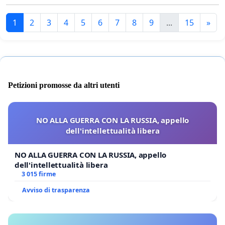
1
2
3
4
5
6
7
8
9
...
15
»
Petizioni promosse da altri utenti
NO ALLA GUERRA CON LA RUSSIA, appello
dell'intellettualità libera
NO ALLA GUERRA CON LA RUSSIA, appello
dell'intellettualità libera
3 015 firme
Avviso di trasparenza