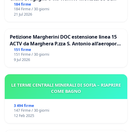
ROMA
184 firme
184 Firme / 30 giorni
21 Jul 2026
Petizione Margherini DOC estensione linea 15
ACTV da Marghera P.zza S. Antonio all'aeroporto
Marco Polo tariffa a € 1,50
151 firme
151 Firme / 30 giorni
9 Jul 2026
LE TERME CENTRALI MINERALI DI SOFIA – RIAPRIRE
COME BAGNO
3 494 firme
147 Firme / 30 giorni
12 Feb 2025