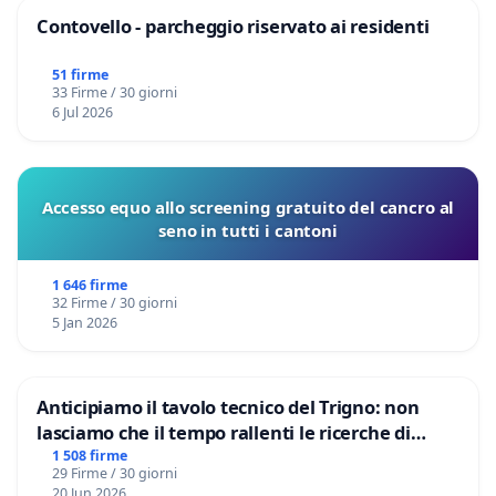
Contovello - parcheggio riservato ai residenti
51 firme
33 Firme / 30 giorni
6 Jul 2026
Accesso equo allo screening gratuito del cancro al
seno in tutti i cantoni
1 646 firme
32 Firme / 30 giorni
5 Jan 2026
Anticipiamo il tavolo tecnico del Trigno: non
lasciamo che il tempo rallenti le ricerche di
Domenico Racanati
1 508 firme
29 Firme / 30 giorni
20 Jun 2026