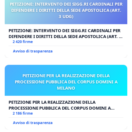
PETIZIONE: INTERVENTO DEI SIGG.RI CARDINALI PER
DIFENDERE I DIRITTI DELLA SEDE APOSTOLICA (ART.
3 UDG)
PETIZIONE: INTERVENTO DEI SIGG.RI CARDINALI PER
DIFENDERE I DIRITTI DELLA SEDE APOSTOLICA (ART. 3
UDG)
2 420 firme
Avviso di trasparenza
PETIZIONE PER LA REALIZZAZIONE DELLA
PROCESSIONE PUBBLICA DEL CORPUS DOMINI A
MILANO
PETIZIONE PER LA REALIZZAZIONE DELLA
PROCESSIONE PUBBLICA DEL CORPUS DOMINI A
MILANO
2 186 firme
Avviso di trasparenza