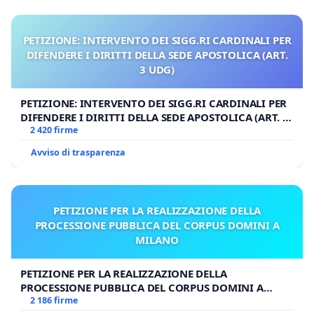
PETIZIONE: INTERVENTO DEI SIGG.RI CARDINALI PER
DIFENDERE I DIRITTI DELLA SEDE APOSTOLICA (ART.
3 UDG)
PETIZIONE: INTERVENTO DEI SIGG.RI CARDINALI PER
DIFENDERE I DIRITTI DELLA SEDE APOSTOLICA (ART. 3
UDG)
2 420 firme
Avviso di trasparenza
PETIZIONE PER LA REALIZZAZIONE DELLA
PROCESSIONE PUBBLICA DEL CORPUS DOMINI A
MILANO
PETIZIONE PER LA REALIZZAZIONE DELLA
PROCESSIONE PUBBLICA DEL CORPUS DOMINI A
MILANO
2 186 firme