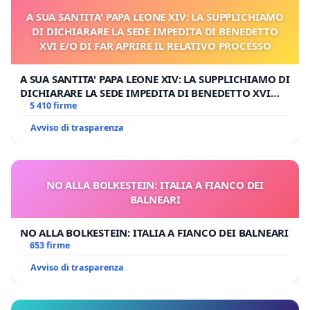
A SUA SANTITA' PAPA LEONE XIV: LA SUPPLICHIAMO
DI DICHIARARE LA SEDE IMPEDITA DI BENEDETTO
XVI E/O DI FAR APRIRE IL RELATIVO PROCESSO
A SUA SANTITA' PAPA LEONE XIV: LA SUPPLICHIAMO DI
DICHIARARE LA SEDE IMPEDITA DI BENEDETTO XVI
E/O DI FAR APRIRE IL RELATIVO PROCESSO
5 410 firme
Avviso di trasparenza
NO ALLA BOLKESTEIN: ITALIA A FIANCO DEI
BALNEARI
NO ALLA BOLKESTEIN: ITALIA A FIANCO DEI BALNEARI
653 firme
Avviso di trasparenza