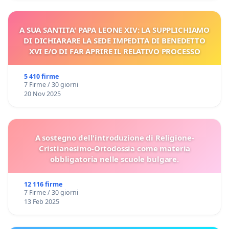
A SUA SANTITA' PAPA LEONE XIV: LA SUPPLICHIAMO
DI DICHIARARE LA SEDE IMPEDITA DI BENEDETTO
XVI E/O DI FAR APRIRE IL RELATIVO PROCESSO
5 410 firme
7 Firme / 30 giorni
20 Nov 2025
A sostegno dell'introduzione di Religione-
Cristianesimo-Ortodossia come materia
obbligatoria nelle scuole bulgare.
12 116 firme
7 Firme / 30 giorni
13 Feb 2025