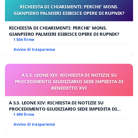
RICHIESTA DI CHIARIMENTI: PERCHE' MONS.
GIANPIERO PALMIERI ESIBISCE OPERE DI RUPNIK?
RICHIESTA DI CHIARIMENTI: PERCHE' MONS.
GIANPIERO PALMIERI ESIBISCE OPERE DI RUPNIK?
1 504 firme
Avviso di trasparenza
A S.S. LEONE XIV: RICHIESTA DI NOTIZIE SU
PROCEDIMENTO GIUDIZIARIO SEDE IMPEDITA DI
BENEDETTO XVI
A S.S. LEONE XIV: RICHIESTA DI NOTIZIE SU
PROCEDIMENTO GIUDIZIARIO SEDE IMPEDITA DI
BENEDETTO XVI
1 499 firme
Avviso di trasparenza