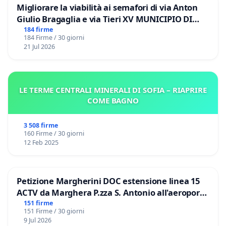
Migliorare la viabilità ai semafori di via Anton
Giulio Bragaglia e via Tieri XV MUNICIPIO DI
ROMA
184 firme
184 Firme / 30 giorni
21 Jul 2026
LE TERME CENTRALI MINERALI DI SOFIA – RIAPRIRE
COME BAGNO
3 508 firme
160 Firme / 30 giorni
12 Feb 2025
Petizione Margherini DOC estensione linea 15
ACTV da Marghera P.zza S. Antonio all'aeroporto
Marco Polo tariffa a € 1,50
151 firme
151 Firme / 30 giorni
9 Jul 2026