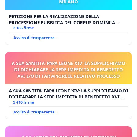
MILANO
PETIZIONE PER LA REALIZZAZIONE DELLA
PROCESSIONE PUBBLICA DEL CORPUS DOMINI A
MILANO
2 186 firme
Avviso di trasparenza
A SUA SANTITA' PAPA LEONE XIV: LA SUPPLICHIAMO
DI DICHIARARE LA SEDE IMPEDITA DI BENEDETTO
XVI E/O DI FAR APRIRE IL RELATIVO PROCESSO
A SUA SANTITA' PAPA LEONE XIV: LA SUPPLICHIAMO DI
DICHIARARE LA SEDE IMPEDITA DI BENEDETTO XVI
E/O DI FAR APRIRE IL RELATIVO PROCESSO
5 410 firme
Avviso di trasparenza