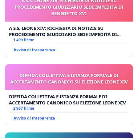
A S.S. LEONE XIV: RICHIESTA DI NOTIZIE SU
PROCEDIMENTO GIUDIZIARIO SEDE IMPEDITA DI
BENEDETTO XVI
A S.S. LEONE XIV: RICHIESTA DI NOTIZIE SU
PROCEDIMENTO GIUDIZIARIO SEDE IMPEDITA DI
BENEDETTO XVI
1 499 firme
Avviso di trasparenza
DIFFIDA COLLETTIVA E ISTANZA FORMALE DI
ACCERTAMENTO CANONICO SU ELEZIONE LEONE XIV
DIFFIDA COLLETTIVA E ISTANZA FORMALE DI
ACCERTAMENTO CANONICO SU ELEZIONE LEONE XIV
2 937 firme
Avviso di trasparenza