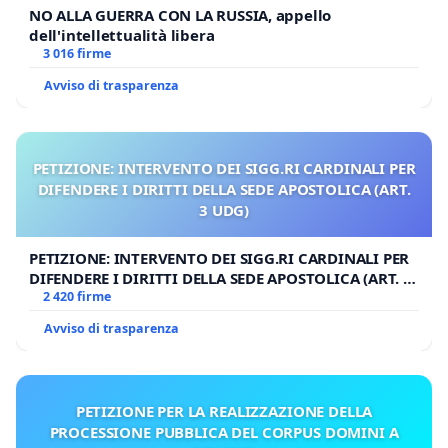
NO ALLA GUERRA CON LA RUSSIA, appello
dell'intellettualità libera
3 016 firme
Avviso di trasparenza
PETIZIONE: INTERVENTO DEI SIGG.RI CARDINALI PER
DIFENDERE I DIRITTI DELLA SEDE APOSTOLICA (ART.
3 UDG)
PETIZIONE: INTERVENTO DEI SIGG.RI CARDINALI PER
DIFENDERE I DIRITTI DELLA SEDE APOSTOLICA (ART. 3
UDG)
2 420 firme
Avviso di trasparenza
PETIZIONE PER LA REALIZZAZIONE DELLA
PROCESSIONE PUBBLICA DEL CORPUS DOMINI A