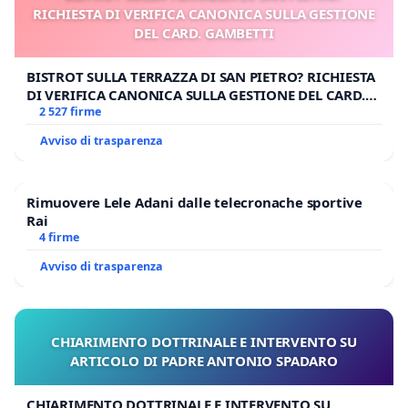
RICHIESTA DI VERIFICA CANONICA SULLA GESTIONE
DEL CARD. GAMBETTI
BISTROT SULLA TERRAZZA DI SAN PIETRO? RICHIESTA
DI VERIFICA CANONICA SULLA GESTIONE DEL CARD.
GAMBETTI
2 527 firme
Avviso di trasparenza
Rimuovere Lele Adani dalle telecronache sportive
Rai
4 firme
Avviso di trasparenza
CHIARIMENTO DOTTRINALE E INTERVENTO SU
ARTICOLO DI PADRE ANTONIO SPADARO
CHIARIMENTO DOTTRINALE E INTERVENTO SU