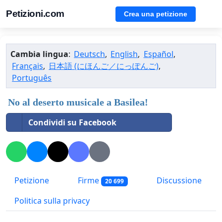
Petizioni.com
Crea una petizione
Cambia lingua
:
Deutsch
,
English
,
Español
,
Français
,
日本語 (にほんご／にっぽんご)
,
Português
No al deserto musicale a Basilea!
Condividi su Facebook
Petizione
Firme
Discussione
20 699
Politica sulla privacy