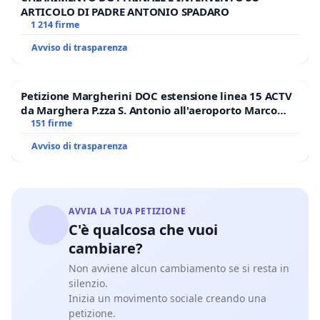
ARTICOLO DI PADRE ANTONIO SPADARO
1 214 firme
Avviso di trasparenza
Petizione Margherini DOC estensione linea 15 ACTV
da Marghera P.zza S. Antonio all'aeroporto Marco
Polo tariffa a € 1,50
151 firme
Avviso di trasparenza
AVVIA LA TUA PETIZIONE
C'è qualcosa che vuoi
cambiare?
Non avviene alcun cambiamento se si resta in
silenzio.
Inizia un movimento sociale creando una
petizione.