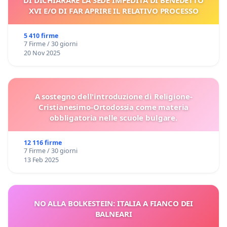
DI DICHIARARE LA SEDE IMPEDITA DI BENEDETTO
XVI E/O DI FAR APRIRE IL RELATIVO PROCESSO
5 410 firme
7 Firme / 30 giorni
20 Nov 2025
A sostegno dell'introduzione di Religione-
Cristianesimo-Ortodossia come materia
obbligatoria nelle scuole bulgare.
12 116 firme
7 Firme / 30 giorni
13 Feb 2025
NO ALLA BOLKESTEIN: ITALIA A FIANCO DEI
BALNEARI