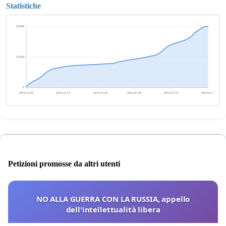
Statistiche
20 699
10 350
0
2014-12-03
2014-12-14
2014-12-25
2015-01-04
2015-01-15
2015-01-26
Petizioni promosse da altri utenti
NO ALLA GUERRA CON LA RUSSIA, appello
dell'intellettualità libera