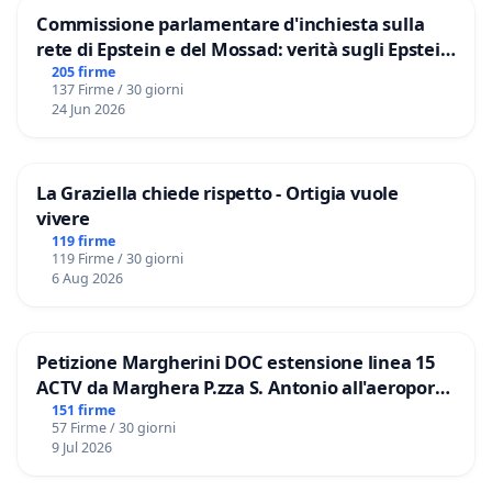
Commissione parlamentare d'inchiesta sulla
rete di Epstein e del Mossad: verità sugli Epstein
Files
205 firme
137 Firme / 30 giorni
24 Jun 2026
La Graziella chiede rispetto - Ortigia vuole
vivere
119 firme
119 Firme / 30 giorni
6 Aug 2026
Petizione Margherini DOC estensione linea 15
ACTV da Marghera P.zza S. Antonio all'aeroporto
Marco Polo tariffa a € 1,50
151 firme
57 Firme / 30 giorni
9 Jul 2026