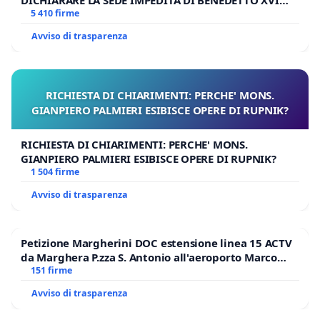
E/O DI FAR APRIRE IL RELATIVO PROCESSO
5 410 firme
Avviso di trasparenza
RICHIESTA DI CHIARIMENTI: PERCHE' MONS.
GIANPIERO PALMIERI ESIBISCE OPERE DI RUPNIK?
RICHIESTA DI CHIARIMENTI: PERCHE' MONS.
GIANPIERO PALMIERI ESIBISCE OPERE DI RUPNIK?
1 504 firme
Avviso di trasparenza
Petizione Margherini DOC estensione linea 15 ACTV
da Marghera P.zza S. Antonio all'aeroporto Marco
Polo tariffa a € 1,50
151 firme
Avviso di trasparenza