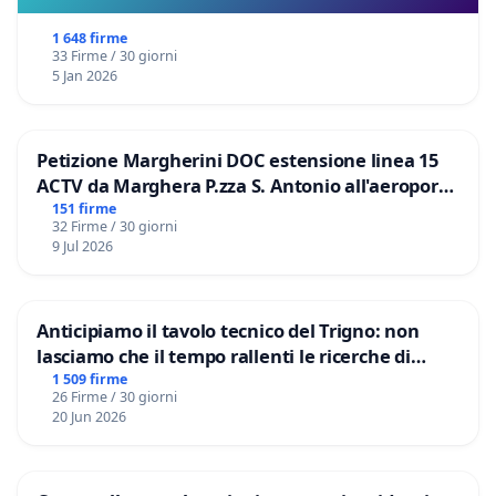
1 648 firme
33 Firme / 30 giorni
5 Jan 2026
Petizione Margherini DOC estensione linea 15
ACTV da Marghera P.zza S. Antonio all'aeroporto
Marco Polo tariffa a € 1,50
151 firme
32 Firme / 30 giorni
9 Jul 2026
Anticipiamo il tavolo tecnico del Trigno: non
lasciamo che il tempo rallenti le ricerche di
Domenico Racanati
1 509 firme
26 Firme / 30 giorni
20 Jun 2026