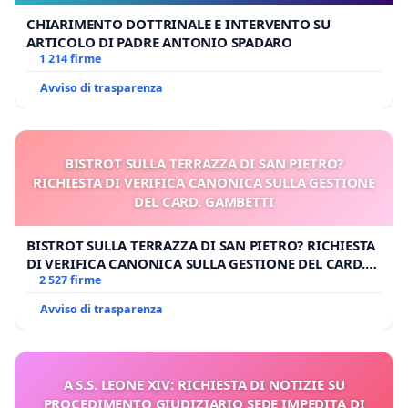
CHIARIMENTO DOTTRINALE E INTERVENTO SU
ARTICOLO DI PADRE ANTONIO SPADARO
1 214 firme
Avviso di trasparenza
BISTROT SULLA TERRAZZA DI SAN PIETRO?
RICHIESTA DI VERIFICA CANONICA SULLA GESTIONE
DEL CARD. GAMBETTI
BISTROT SULLA TERRAZZA DI SAN PIETRO? RICHIESTA
DI VERIFICA CANONICA SULLA GESTIONE DEL CARD.
GAMBETTI
2 527 firme
Avviso di trasparenza
A S.S. LEONE XIV: RICHIESTA DI NOTIZIE SU
PROCEDIMENTO GIUDIZIARIO SEDE IMPEDITA DI