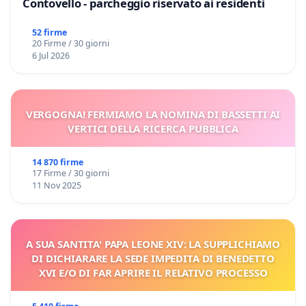
Contovello - parcheggio riservato ai residenti
52 firme
20 Firme / 30 giorni
6 Jul 2026
VERGOGNA! FERMIAMO LA NOMINA DI BASSETTI AI
VERTICI DELLA RICERCA PUBBLICA
14 870 firme
17 Firme / 30 giorni
11 Nov 2025
A SUA SANTITA' PAPA LEONE XIV: LA SUPPLICHIAMO
DI DICHIARARE LA SEDE IMPEDITA DI BENEDETTO
XVI E/O DI FAR APRIRE IL RELATIVO PROCESSO