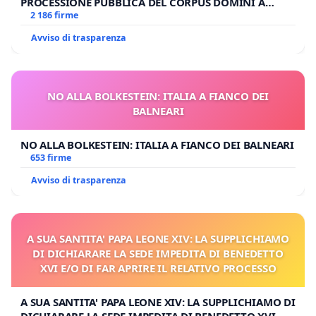
PROCESSIONE PUBBLICA DEL CORPUS DOMINI A
MILANO
2 186 firme
Avviso di trasparenza
NO ALLA BOLKESTEIN: ITALIA A FIANCO DEI
BALNEARI
NO ALLA BOLKESTEIN: ITALIA A FIANCO DEI BALNEARI
653 firme
Avviso di trasparenza
A SUA SANTITA' PAPA LEONE XIV: LA SUPPLICHIAMO
DI DICHIARARE LA SEDE IMPEDITA DI BENEDETTO
XVI E/O DI FAR APRIRE IL RELATIVO PROCESSO
A SUA SANTITA' PAPA LEONE XIV: LA SUPPLICHIAMO DI
DICHIARARE LA SEDE IMPEDITA DI BENEDETTO XVI