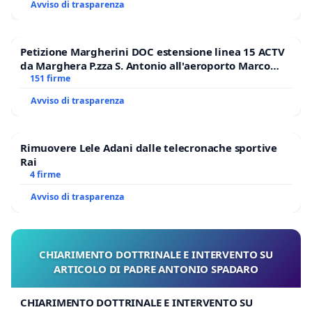
Avviso di trasparenza
Petizione Margherini DOC estensione linea 15 ACTV
da Marghera P.zza S. Antonio all'aeroporto Marco
Polo tariffa a € 1,50
151 firme
Avviso di trasparenza
Rimuovere Lele Adani dalle telecronache sportive
Rai
4 firme
Avviso di trasparenza
CHIARIMENTO DOTTRINALE E INTERVENTO SU
ARTICOLO DI PADRE ANTONIO SPADARO
CHIARIMENTO DOTTRINALE E INTERVENTO SU