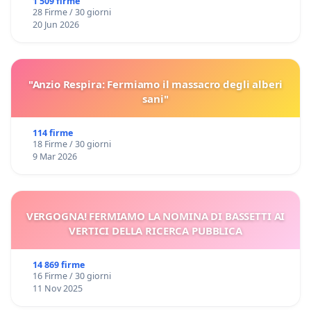
Domenico Racanati
1 509 firme
28 Firme / 30 giorni
20 Jun 2026
"Anzio Respira: Fermiamo il massacro degli alberi
sani"
114 firme
18 Firme / 30 giorni
9 Mar 2026
VERGOGNA! FERMIAMO LA NOMINA DI BASSETTI AI
VERTICI DELLA RICERCA PUBBLICA
14 869 firme
16 Firme / 30 giorni
11 Nov 2025