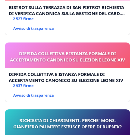
BISTROT SULLA TERRAZZA DI SAN PIETRO? RICHIESTA
DI VERIFICA CANONICA SULLA GESTIONE DEL CARD.
GAMBETTI
2 527 firme
Avviso di trasparenza
DIFFIDA COLLETTIVA E ISTANZA FORMALE DI
ACCERTAMENTO CANONICO SU ELEZIONE LEONE XIV
DIFFIDA COLLETTIVA E ISTANZA FORMALE DI
ACCERTAMENTO CANONICO SU ELEZIONE LEONE XIV
2 937 firme
Avviso di trasparenza
RICHIESTA DI CHIARIMENTI: PERCHE' MONS.
GIANPIERO PALMIERI ESIBISCE OPERE DI RUPNIK?