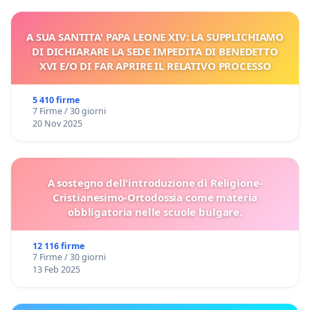
A SUA SANTITA' PAPA LEONE XIV: LA SUPPLICHIAMO
DI DICHIARARE LA SEDE IMPEDITA DI BENEDETTO
XVI E/O DI FAR APRIRE IL RELATIVO PROCESSO
5 410 firme
7 Firme / 30 giorni
20 Nov 2025
A sostegno dell'introduzione di Religione-
Cristianesimo-Ortodossia come materia
obbligatoria nelle scuole bulgare.
12 116 firme
7 Firme / 30 giorni
13 Feb 2025