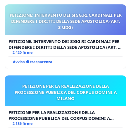
PETIZIONE: INTERVENTO DEI SIGG.RI CARDINALI PER
DIFENDERE I DIRITTI DELLA SEDE APOSTOLICA (ART.
3 UDG)
PETIZIONE: INTERVENTO DEI SIGG.RI CARDINALI PER
DIFENDERE I DIRITTI DELLA SEDE APOSTOLICA (ART. 3
UDG)
2 420 firme
Avviso di trasparenza
PETIZIONE PER LA REALIZZAZIONE DELLA
PROCESSIONE PUBBLICA DEL CORPUS DOMINI A
MILANO
PETIZIONE PER LA REALIZZAZIONE DELLA
PROCESSIONE PUBBLICA DEL CORPUS DOMINI A
MILANO
2 186 firme