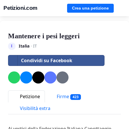
Petizioni.com
Crea una petizione
Mantenere i pesi leggeri
Italia
· IT
I
Condividi su Facebook
Petizione
Firme
423
Visibilità extra
Ai vertici della Federazione Italiana Canottaggio