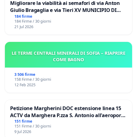
Migliorare la viabilità ai semafori di via Anton
Giulio Bragaglia e via Tieri XV MUNICIPIO DI
ROMA
184 firme
184 Firme / 30 giorni
21 Jul 2026
LE TERME CENTRALI MINERALI DI SOFIA – RIAPRIRE
COME BAGNO
3 506 firme
158 Firme / 30 giorni
12 Feb 2025
Petizione Margherini DOC estensione linea 15
ACTV da Marghera P.zza S. Antonio all'aeroporto
Marco Polo tariffa a € 1,50
151 firme
151 Firme / 30 giorni
9 Jul 2026