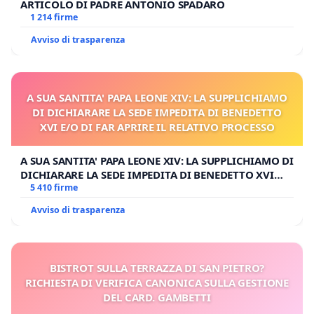
ARTICOLO DI PADRE ANTONIO SPADARO
1 214 firme
Avviso di trasparenza
A SUA SANTITA' PAPA LEONE XIV: LA SUPPLICHIAMO
DI DICHIARARE LA SEDE IMPEDITA DI BENEDETTO
XVI E/O DI FAR APRIRE IL RELATIVO PROCESSO
A SUA SANTITA' PAPA LEONE XIV: LA SUPPLICHIAMO DI
DICHIARARE LA SEDE IMPEDITA DI BENEDETTO XVI
E/O DI FAR APRIRE IL RELATIVO PROCESSO
5 410 firme
Avviso di trasparenza
BISTROT SULLA TERRAZZA DI SAN PIETRO?
RICHIESTA DI VERIFICA CANONICA SULLA GESTIONE
DEL CARD. GAMBETTI