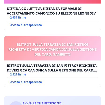
DIFFIDA COLLETTIVA E ISTANZA FORMALE DI
ACCERTAMENTO CANONICO SU ELEZIONE LEONE XIV
2 937 firme
Avviso di trasparenza
BISTROT SULLA TERRAZZA DI SAN PIETRO?
RICHIESTA DI VERIFICA CANONICA SULLA GESTIONE
DEL CARD. GAMBETTI
BISTROT SULLA TERRAZZA DI SAN PIETRO? RICHIESTA
DI VERIFICA CANONICA SULLA GESTIONE DEL CARD.
GAMBETTI
2 527 firme
Avviso di trasparenza
AVVIA LA TUA PETIZIONE