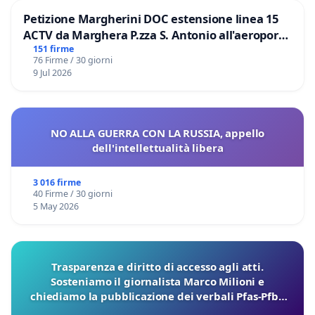
Petizione Margherini DOC estensione linea 15
ACTV da Marghera P.zza S. Antonio all'aeroporto
Marco Polo tariffa a € 1,50
151 firme
76 Firme / 30 giorni
9 Jul 2026
NO ALLA GUERRA CON LA RUSSIA, appello
dell'intellettualità libera
3 016 firme
40 Firme / 30 giorni
5 May 2026
Trasparenza e diritto di accesso agli atti.
Sosteniamo il giornalista Marco Milioni e
chiediamo la pubblicazione dei verbali Pfas-Pfba
sulla Pedemontana Veneta