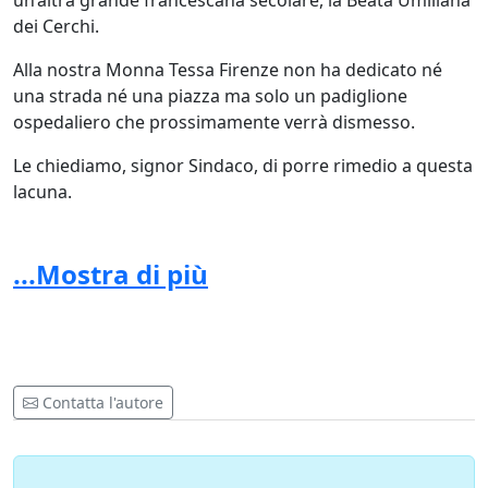
un’altra grande francescana secolare, la Beata Umiliana
dei Cerchi.
Alla nostra Monna Tessa Firenze non ha dedicato né
una strada né una piazza ma solo un padiglione
ospedaliero che prossimamente verrà dismesso.
Le chiediamo, signor Sindaco, di porre rimedio a questa
lacuna.
Ci sembrerebbe bello e giusto, proprio nel ricordo
dell’origine della ospedalità fiorentina (e non solo) che il
...Mostra di più
largo antistante l’ingresso dell’ospedale di Careggi
fosse dedicato a questa bella figura femminile.
Siccome anche il Dott. Brambilla, chirurgo pavese a
servizio di Maria Teresa d’Austria, è indubbiamente una
Contatta l'autore
bella figura di medico, proponiamo che il tratto di via
Taddeo Alderotti che va dall’incrocio con via Incontri a
largo Palagi, sia a lui intitolato.