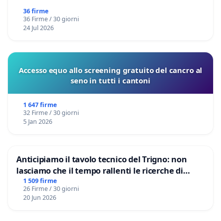
36 firme
36 Firme / 30 giorni
24 Jul 2026
Accesso equo allo screening gratuito del cancro al
seno in tutti i cantoni
1 647 firme
32 Firme / 30 giorni
5 Jan 2026
Anticipiamo il tavolo tecnico del Trigno: non
lasciamo che il tempo rallenti le ricerche di
Domenico Racanati
1 509 firme
26 Firme / 30 giorni
20 Jun 2026