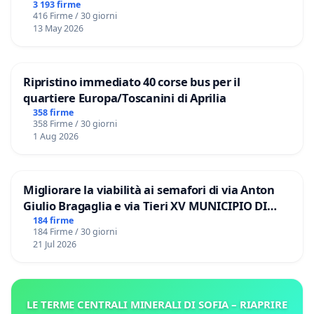
3 193 firme
416 Firme / 30 giorni
13 May 2026
Ripristino immediato 40 corse bus per il
quartiere Europa/Toscanini di Aprilia
358 firme
358 Firme / 30 giorni
1 Aug 2026
Migliorare la viabilità ai semafori di via Anton
Giulio Bragaglia e via Tieri XV MUNICIPIO DI
ROMA
184 firme
184 Firme / 30 giorni
21 Jul 2026
LE TERME CENTRALI MINERALI DI SOFIA – RIAPRIRE