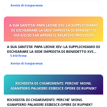
Avviso di trasparenza
A SUA SANTITA' PAPA LEONE XIV: LA SUPPLICHIAMO
DI DICHIARARE LA SEDE IMPEDITA DI BENEDETTO
XVI E/O DI FAR APRIRE IL RELATIVO PROCESSO
A SUA SANTITA' PAPA LEONE XIV: LA SUPPLICHIAMO DI
DICHIARARE LA SEDE IMPEDITA DI BENEDETTO XVI
E/O DI FAR APRIRE IL RELATIVO PROCESSO
5 410 firme
Avviso di trasparenza
RICHIESTA DI CHIARIMENTI: PERCHE' MONS.
GIANPIERO PALMIERI ESIBISCE OPERE DI RUPNIK?
RICHIESTA DI CHIARIMENTI: PERCHE' MONS.
GIANPIERO PALMIERI ESIBISCE OPERE DI RUPNIK?