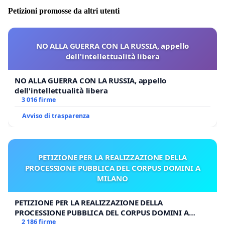
Petizioni promosse da altri utenti
NO ALLA GUERRA CON LA RUSSIA, appello
dell'intellettualità libera
NO ALLA GUERRA CON LA RUSSIA, appello
dell'intellettualità libera
3 016 firme
Avviso di trasparenza
PETIZIONE PER LA REALIZZAZIONE DELLA
PROCESSIONE PUBBLICA DEL CORPUS DOMINI A
MILANO
PETIZIONE PER LA REALIZZAZIONE DELLA
PROCESSIONE PUBBLICA DEL CORPUS DOMINI A
MILANO
2 186 firme