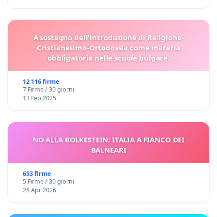
A sostegno dell'introduzione di Religione-
Cristianesimo-Ortodossia come materia
obbligatoria nelle scuole bulgare.
12 116 firme
7 Firme / 30 giorni
13 Feb 2025
NO ALLA BOLKESTEIN: ITALIA A FIANCO DEI
BALNEARI
653 firme
5 Firme / 30 giorni
28 Apr 2026