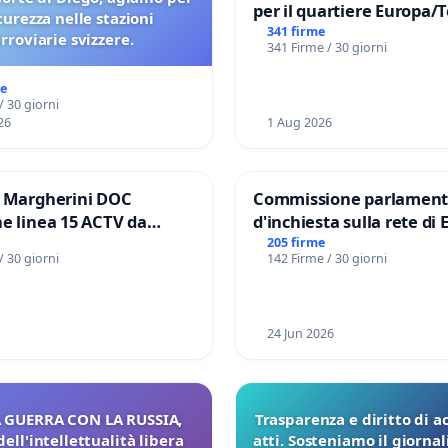
per il quartiere Europa/
icurezza nelle stazioni
di Aprilia
341 firme
erroviarie svizzere.
341 Firme / 30 giorni
me
/ 30 giorni
26
1 Aug 2026
e Margherini DOC
Commissione parlament
e linea 15 ACTV da
d'inchiesta sulla rete di 
P.zza S. Antonio
del Mossad: verità sugli 
205 firme
/ 30 giorni
142 Firme / 30 giorni
orto Marco Polo tariffa a
Files
24 Jun 2026
 GUERRA CON LA RUSSIA,
Trasparenza e diritto di a
dell'intellettualità libera
atti. Sosteniamo il giorna