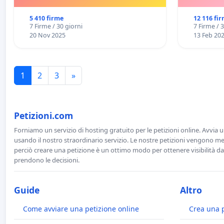
E/O DI FAR APRIRE IL RELATIVO
PROCESSO
5 410 firme
12 116 fi
7 Firme / 30 giorni
7 Firme / 
20 Nov 2025
13 Feb 20
1
2
3
»
Petizioni.com
Forniamo un servizio di hosting gratuito per le petizioni online. Avvia 
usando il nostro straordinario servizio. Le nostre petizioni vengono men
perciò creare una petizione è un ottimo modo per ottenere visibilità da
prendono le decisioni.
Guide
Altro
Come avviare una petizione online
Crea una 