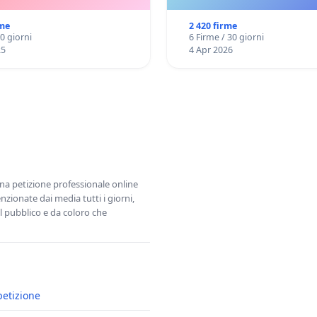
scuole bulgare.
UDG)
rme
2 420 firme
30 giorni
6 Firme / 30 giorni
25
4 Apr 2026
una petizione professionale online
zionate dai media tutti i giorni,
l pubblico e da coloro che
petizione