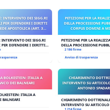
: INTERVENTO DEI SIGG.RI
PETIZIONE PER LA REALI
 PER DIFENDERE I DIRITTI
DELLA PROCESSIONE PUBB
SEDE APOSTOLICA (ART. 3
CORPUS DOMINI A M
UDG)
: INTERVENTO DEI SIGG.RI
PETIZIONE PER LA REALIZZ
 PER DIFENDERE I DIRITTI
DELLA PROCESSIONE PUBBL
E APOSTOLICA (ART. 3 UDG)
e
CORPUS DOMINI A MILAN
2 186 firme
 trasparenza
Avviso di trasparenza
A BOLKESTEIN: ITALIA A
CHIARIMENTO DOTTRI
ANCO DEI BALNEARI
INTERVENTO SU ARTICOLO
ANTONIO SPADA
OLKESTEIN: ITALIA A
I BALNEARI
CHIARIMENTO DOTTRINALE
INTERVENTO SU ARTICOLO 
ANTONIO SPADARO
1 214 firme