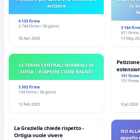
svizzera
la s
f
4 133 firme
2 744 Firme / 30 giorni
3 184 fir
411 Firme 
30 Apr 2026
13 May 20
Petizion
LE TERME CENTRALI MINERALI DI
estension
SOFIA – RIAPRIRE COME BAGNO
Marghera 
151 firme
151 Firme 
all'aerop
3 502 firme
€ 1,50
154 Firme / 30 giorni
12 Feb 2025
9 Jul 2026
La Graziella chiede rispetto -
NO ALLA
Ortigia vuole vivere
appello 