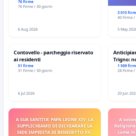
76 firme
76 Firme / 30 giorni
3 015 fir
40 Firme /
6 Aug 2026
5 May 202
Contovello - parcheggio riservato
Anticipia
ai residenti
Trigno: n
rallenti 
51 firme
1 509 fir
31 Firme / 30 giorni
28 Firme /
Racanati
6 Jul 2026
20 Jun 202
A SUA SANTITA' PAPA LEONE XIV: LA
A soste
SUPPLICHIAMO DI DICHIARARE LA
Religione
SEDE IMPEDITA DI BENEDETTO XVI
come ma