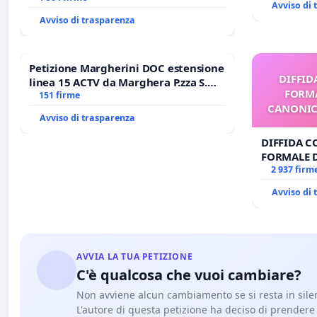
Avviso di
Avviso di trasparenza
Petizione Margherini DOC estensione
DIFFID
linea 15 ACTV da Marghera P.zza S.
FORMA
Antonio all'aeroporto Marco Polo
151 firme
CANONICO
tariffa a € 1,50
Avviso di trasparenza
DIFFIDA C
FORMALE 
CANONICO 
2 937 firm
Avviso di
AVVIA LA TUA PETIZIONE
C'è qualcosa che vuoi cambiare?
Non avviene alcun cambiamento se si resta in sile
L'autore di questa petizione ha deciso di prendere l'