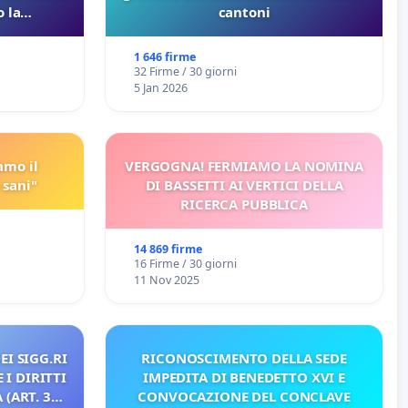
 la
cantoni
 Pfas-Pfba
eneta
1 646 firme
32 Firme / 30 giorni
5 Jan 2026
amo il
VERGOGNA! FERMIAMO LA NOMINA
 sani"
DI BASSETTI AI VERTICI DELLA
RICERCA PUBBLICA
14 869 firme
16 Firme / 30 giorni
11 Nov 2025
EI SIGG.RI
RICONOSCIMENTO DELLA SEDE
 I DIRITTI
IMPEDITA DI BENEDETTO XVI E
(ART. 3
CONVOCAZIONE DEL CONCLAVE