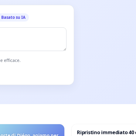
Basato su IA
e efficace.
Ripristino immediato 40 
orte di Diégo, agiamo per