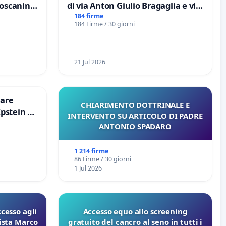
Toscanini
di via Anton Giulio Bragaglia e via
Tieri XV MUNICIPIO DI ROMA
184 firme
184 Firme / 30 giorni
21 Jul 2026
are
CHIARIMENTO DOTTRINALE E
Epstein e
INTERVENTO SU ARTICOLO DI PADRE
Epstein
ANTONIO SPADARO
1 214 firme
86 Firme / 30 giorni
1 Jul 2026
ccesso agli
Accesso equo allo screening
lista Marco
gratuito del cancro al seno in tutti i