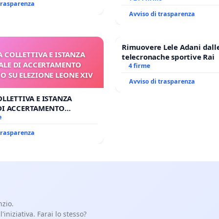
 trasparenza
Avviso di trasparenza
Rimuovere Lele Adani dall
A COLLETTIVA E ISTANZA
telecronache sportive Rai
LE DI ACCERTAMENTO
4 firme
 SU ELEZIONE LEONE XIV
Avviso di trasparenza
OLLETTIVA E ISTANZA
DI ACCERTAMENTO
SU ELEZIONE LEONE XIV
e
 trasparenza
nzio.
iniziativa. Farai lo stesso?