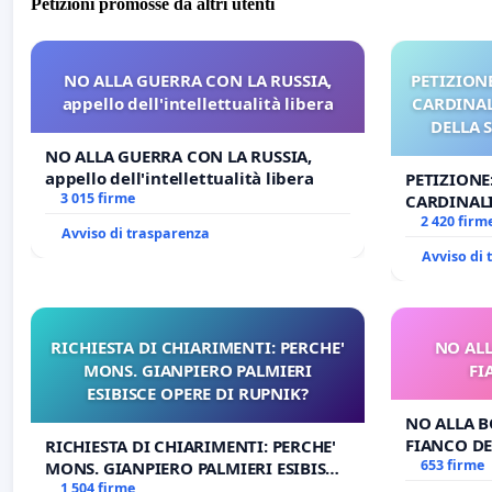
Petizioni promosse da altri utenti
NO ALLA GUERRA CON LA RUSSIA,
PETIZIONE
appello dell'intellettualità libera
CARDINALI
DELLA 
NO ALLA GUERRA CON LA RUSSIA,
appello dell'intellettualità libera
PETIZIONE
3 015 firme
CARDINALI
DELLA SED
2 420 firm
Avviso di trasparenza
Avviso di
RICHIESTA DI CHIARIMENTI: PERCHE'
NO ALL
MONS. GIANPIERO PALMIERI
FI
ESIBISCE OPERE DI RUPNIK?
NO ALLA B
FIANCO DE
RICHIESTA DI CHIARIMENTI: PERCHE'
653 firme
MONS. GIANPIERO PALMIERI ESIBISCE
OPERE DI RUPNIK?
1 504 firme