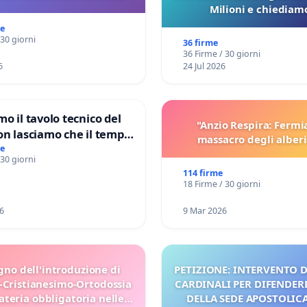
Milioni e chiediamo
pubblicazione dei verbali
me
sulla Pedemontana V
 30 giorni
36 firme
36 Firme / 30 giorni
6
24 Jul 2026
mo il tavolo tecnico del
"Anzio Respira: Fermi
on lasciamo che il tempo
massacro degli alberi
le ricerche di Domenico
me
 30 giorni
114 firme
18 Firme / 30 giorni
6
9 Mar 2026
gno dell'introduzione di
PETIZIONE: INTERVENTO D
-Cristianesimo-Ortodossia
CARDINALI PER DIFENDERE
teria obbligatoria nelle
DELLA SEDE APOSTOLICA 