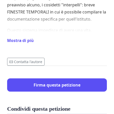
preavviso alcuno, i cosidetti "interpelli": breve
FINESTRE TEMPORALI in cui è possibile compilare la
documentazione specifica per quell'istituto.
Questo sistema impedisce di avere una vita.
Diventa impossibiole anche cercare un lavoro
Mostra di più
alternativo, poichè costringe a passare le ore
fissando uno schermo, aggiornando una pagina
web, aspettando quella breve finestra temporale.
Contatta l'autore
Firma questa petizione
Condividi questa petizione