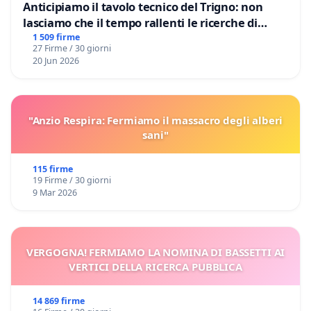
Anticipiamo il tavolo tecnico del Trigno: non
lasciamo che il tempo rallenti le ricerche di
Domenico Racanati
1 509 firme
27 Firme / 30 giorni
20 Jun 2026
"Anzio Respira: Fermiamo il massacro degli alberi
sani"
115 firme
19 Firme / 30 giorni
9 Mar 2026
VERGOGNA! FERMIAMO LA NOMINA DI BASSETTI AI
VERTICI DELLA RICERCA PUBBLICA
14 869 firme