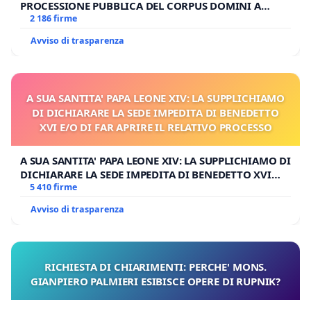
PROCESSIONE PUBBLICA DEL CORPUS DOMINI A
MILANO
2 186 firme
Avviso di trasparenza
A SUA SANTITA' PAPA LEONE XIV: LA SUPPLICHIAMO
DI DICHIARARE LA SEDE IMPEDITA DI BENEDETTO
XVI E/O DI FAR APRIRE IL RELATIVO PROCESSO
A SUA SANTITA' PAPA LEONE XIV: LA SUPPLICHIAMO DI
DICHIARARE LA SEDE IMPEDITA DI BENEDETTO XVI
E/O DI FAR APRIRE IL RELATIVO PROCESSO
5 410 firme
Avviso di trasparenza
RICHIESTA DI CHIARIMENTI: PERCHE' MONS.
GIANPIERO PALMIERI ESIBISCE OPERE DI RUPNIK?