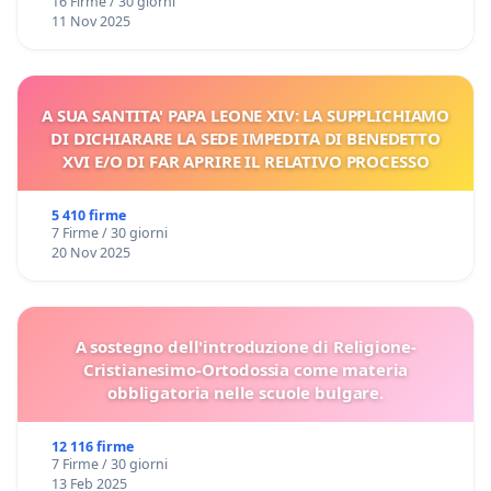
16 Firme / 30 giorni
11 Nov 2025
A SUA SANTITA' PAPA LEONE XIV: LA SUPPLICHIAMO
DI DICHIARARE LA SEDE IMPEDITA DI BENEDETTO
XVI E/O DI FAR APRIRE IL RELATIVO PROCESSO
5 410 firme
7 Firme / 30 giorni
20 Nov 2025
A sostegno dell'introduzione di Religione-
Cristianesimo-Ortodossia come materia
obbligatoria nelle scuole bulgare.
12 116 firme
7 Firme / 30 giorni
13 Feb 2025