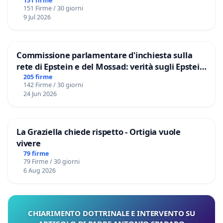
Marco Polo tariffa a € 1,50
151 firme
151 Firme / 30 giorni
9 Jul 2026
Commissione parlamentare d'inchiesta sulla
rete di Epstein e del Mossad: verità sugli Epstein
Files
205 firme
142 Firme / 30 giorni
24 Jun 2026
La Graziella chiede rispetto - Ortigia vuole
vivere
79 firme
79 Firme / 30 giorni
6 Aug 2026
CHIARIMENTO DOTTRINALE E INTERVENTO SU