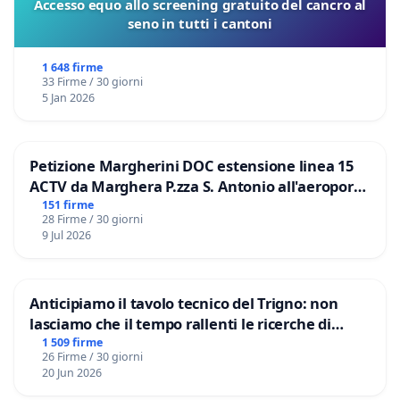
Accesso equo allo screening gratuito del cancro al
seno in tutti i cantoni
1 648 firme
33 Firme / 30 giorni
5 Jan 2026
Petizione Margherini DOC estensione linea 15
ACTV da Marghera P.zza S. Antonio all'aeroporto
Marco Polo tariffa a € 1,50
151 firme
28 Firme / 30 giorni
9 Jul 2026
Anticipiamo il tavolo tecnico del Trigno: non
lasciamo che il tempo rallenti le ricerche di
Domenico Racanati
1 509 firme
26 Firme / 30 giorni
20 Jun 2026