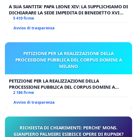
A SUA SANTITA' PAPA LEONE XIV: LA SUPPLICHIAMO DI
DICHIARARE LA SEDE IMPEDITA DI BENEDETTO XVI
E/O DI FAR APRIRE IL RELATIVO PROCESSO
5 410 firme
Avviso di trasparenza
PETIZIONE PER LA REALIZZAZIONE DELLA
PROCESSIONE PUBBLICA DEL CORPUS DOMINI A
MILANO
PETIZIONE PER LA REALIZZAZIONE DELLA
PROCESSIONE PUBBLICA DEL CORPUS DOMINI A
MILANO
2 186 firme
Avviso di trasparenza
RICHIESTA DI CHIARIMENTI: PERCHE' MONS.
GIANPIERO PALMIERI ESIBISCE OPERE DI RUPNIK?