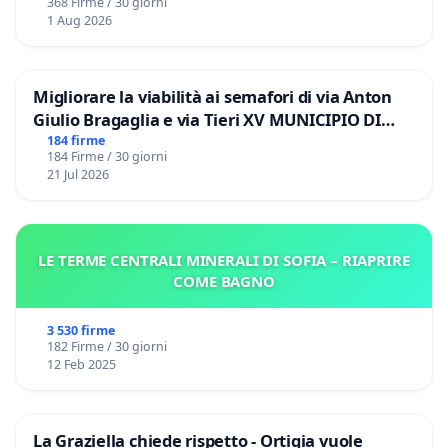
368 Firme / 30 giorni
1 Aug 2026
Migliorare la viabilità ai semafori di via Anton
Giulio Bragaglia e via Tieri XV MUNICIPIO DI
ROMA
184 firme
184 Firme / 30 giorni
21 Jul 2026
LE TERME CENTRALI MINERALI DI SOFIA – RIAPRIRE
COME BAGNO
3 530 firme
182 Firme / 30 giorni
12 Feb 2025
La Graziella chiede rispetto - Ortigia vuole