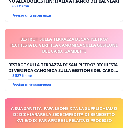
NO ALLA BOLKESTEIN: ITALIA A FIANCO DEI BALNEARI
653 firme
Avviso di trasparenza
BISTROT SULLA TERRAZZA DI SAN PIETRO?
RICHIESTA DI VERIFICA CANONICA SULLA GESTIONE
DEL CARD. GAMBETTI
BISTROT SULLA TERRAZZA DI SAN PIETRO? RICHIESTA
DI VERIFICA CANONICA SULLA GESTIONE DEL CARD.
GAMBETTI
2 527 firme
Avviso di trasparenza
A SUA SANTITA' PAPA LEONE XIV: LA SUPPLICHIAMO
DI DICHIARARE LA SEDE IMPEDITA DI BENEDETTO
XVI E/O DI FAR APRIRE IL RELATIVO PROCESSO