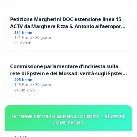
Petizione Margherini DOC estensione linea 15
ACTV da Marghera P.zza S. Antonio all'aeroporto
Marco Polo tariffa a € 1,50
151 firme
151 Firme / 30 giorni
9 Jul 2026
Commissione parlamentare d'inchiesta sulla
rete di Epstein e del Mossad: verità sugli Epstein
Files
205 firme
143 Firme / 30 giorni
24 Jun 2026
LE TERME CENTRALI MINERALI DI SOFIA – RIAPRIRE
COME BAGNO