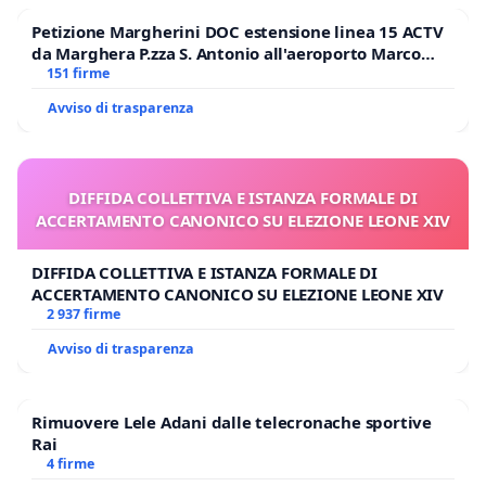
Petizione Margherini DOC estensione linea 15 ACTV
da Marghera P.zza S. Antonio all'aeroporto Marco
Polo tariffa a € 1,50
151 firme
Avviso di trasparenza
DIFFIDA COLLETTIVA E ISTANZA FORMALE DI
ACCERTAMENTO CANONICO SU ELEZIONE LEONE XIV
DIFFIDA COLLETTIVA E ISTANZA FORMALE DI
ACCERTAMENTO CANONICO SU ELEZIONE LEONE XIV
2 937 firme
Avviso di trasparenza
Rimuovere Lele Adani dalle telecronache sportive
Rai
4 firme