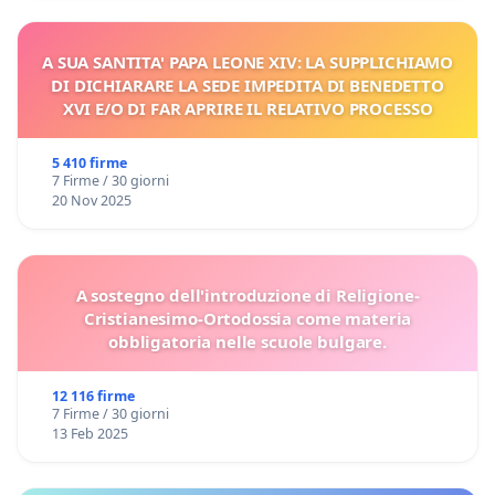
A SUA SANTITA' PAPA LEONE XIV: LA SUPPLICHIAMO
DI DICHIARARE LA SEDE IMPEDITA DI BENEDETTO
XVI E/O DI FAR APRIRE IL RELATIVO PROCESSO
5 410 firme
7 Firme / 30 giorni
20 Nov 2025
A sostegno dell'introduzione di Religione-
Cristianesimo-Ortodossia come materia
obbligatoria nelle scuole bulgare.
12 116 firme
7 Firme / 30 giorni
13 Feb 2025