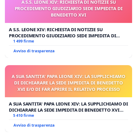
A S.S. LEONE XIV: RICHIESTA DI NOTIZIE SU
PROCEDIMENTO GIUDIZIARIO SEDE IMPEDITA DI
BENEDETTO XVI
A S.S. LEONE XIV: RICHIESTA DI NOTIZIE SU
PROCEDIMENTO GIUDIZIARIO SEDE IMPEDITA DI
BENEDETTO XVI
1 499 firme
Avviso di trasparenza
A SUA SANTITA' PAPA LEONE XIV: LA SUPPLICHIAMO
DI DICHIARARE LA SEDE IMPEDITA DI BENEDETTO
XVI E/O DI FAR APRIRE IL RELATIVO PROCESSO
A SUA SANTITA' PAPA LEONE XIV: LA SUPPLICHIAMO DI
DICHIARARE LA SEDE IMPEDITA DI BENEDETTO XVI
E/O DI FAR APRIRE IL RELATIVO PROCESSO
5 410 firme
Avviso di trasparenza