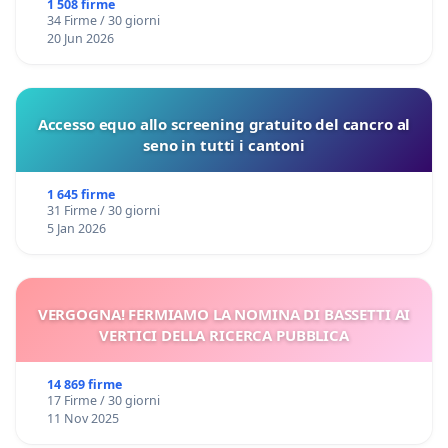
Domenico Racanati
1 508 firme
34 Firme / 30 giorni
20 Jun 2026
Accesso equo allo screening gratuito del cancro al
seno in tutti i cantoni
1 645 firme
31 Firme / 30 giorni
5 Jan 2026
VERGOGNA! FERMIAMO LA NOMINA DI BASSETTI AI
VERTICI DELLA RICERCA PUBBLICA
14 869 firme
17 Firme / 30 giorni
11 Nov 2025