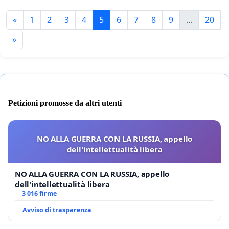
«
1
2
3
4
5
6
7
8
9
...
20
»
Petizioni promosse da altri utenti
NO ALLA GUERRA CON LA RUSSIA, appello
dell'intellettualità libera
NO ALLA GUERRA CON LA RUSSIA, appello
dell'intellettualità libera
3 016 firme
Avviso di trasparenza